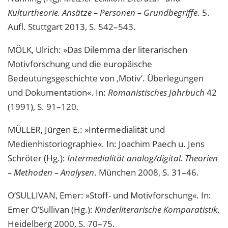
Kulturtheorie. Ansätze – Personen – Grundbegriffe
. 5.
Aufl. Stuttgart 2013, S. 542–543.
MÖLK, Ulrich: »Das Dilemma der literarischen
Motivforschung und die europäische
Bedeutungsgeschichte von ‚Motiv‘. Überlegungen
und Dokumentation«. In:
Romanistisches Jahrbuch
42
(1991), S. 91–120.
MÜLLER, Jürgen E.: »Intermedialität und
Medienhistoriographie«. In: Joachim Paech u. Jens
Schröter (Hg.):
Intermedialität analog/digital. Theorien
– Methoden – Analysen
. München 2008, S. 31–46.
O’SULLIVAN, Emer: »Stoff- und Motivforschung«. In:
Emer O’Sullivan (Hg.):
Kinderliterarische Komparatistik
.
Heidelberg 2000, S. 70–75.