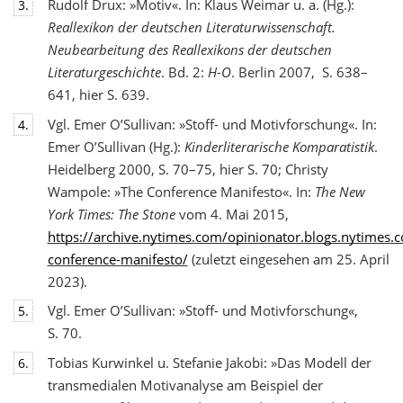
Rudolf Drux: »Motiv«. In: Klaus Weimar u. a. (Hg.):
3.
Reallexikon der deutschen Literaturwis
senschaft.
Neubearbeitung des Reallexikons der deutschen
Literaturgeschichte
. Bd. 2:
H-O
. Berlin 2007, S. 638–
641, hier S. 639.
Vgl. Emer O’Sullivan: »Stoff- und Motivforschung«. In:
4.
Emer O’Sullivan (Hg.):
Kinderliterarische Komparatistik
.
Heidelberg 2000, S. 70–75, hier S. 70; Christy
Wampole: »The Conference Manifesto«. In:
The New
York Times: The Stone
vom 4. Mai 2015,
https://archive.nytimes.com/opinionator.blogs.nytimes
conference-manifesto/
(zuletzt eingesehen am 25. April
2023).
Vgl. Emer O’Sullivan: »Stoff- und Motivforschung«,
5.
S. 70.
Tobias Kurwinkel u. Stefanie Jakobi: »Das Modell der
6.
transmedialen Motivanalyse am Beispiel der