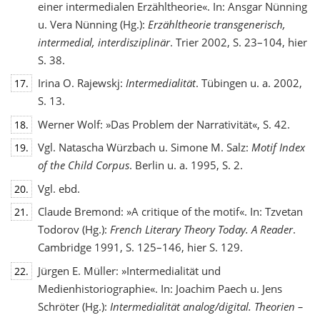
einer intermedialen Erzähltheorie«. In: Ansgar Nünning
u. Vera Nünning (Hg.):
Erzähltheorie transgenerisch,
intermedial, interdisziplinär
. Trier 2002, S. 23–104, hier
S. 38.
Irina O. Rajewskj:
Intermedialität
. Tübingen u. a. 2002,
17.
S. 13.
Werner Wolf: »Das Problem der Narrativität«, S. 42.
18.
Vgl. Natascha Würzbach u. Simone M. Salz:
Motif Index
19.
of the Child Corpus
. Berlin u. a. 1995, S. 2.
Vgl. ebd.
20.
Claude Bremond: »A critique of the motif«. In: Tzvetan
21.
Todorov (Hg.):
French Literary Theory Today. A Reader
.
Cambridge 1991, S. 125–146, hier S. 129.
Jürgen E. Müller: »Intermedialität und
22.
Medienhistoriographie«. In: Joachim Paech u. Jens
Schröter (Hg.):
Intermedialität analog/digital. Theorien –