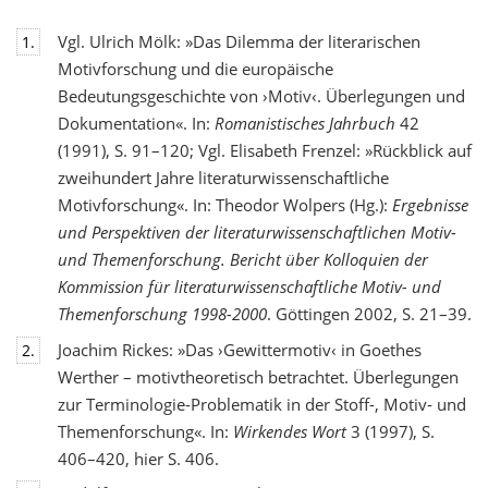
Vgl. Ulrich Mölk: »Das Dilemma der literarischen
1.
Motivforschung und die europäische
Bedeutungsgeschichte von ›Motiv‹. Überlegungen und
Dokumentation«. In:
Romanistisches Jahrbuch
42
(1991), S. 91–120; Vgl. Elisabeth Frenzel: »Rückblick auf
zweihundert Jahre literaturwissenschaftliche
Motivforschung«. In: Theodor Wolpers (Hg.):
Ergebnisse
und Perspektiven der literaturwissenschaftlichen Motiv-
und Themenforschung. Bericht über Kolloquien der
Kommission für literaturwissenschaftliche Motiv- und
Themenforschung 1998-2000
. Göttingen 2002, S. 21–39.
Joachim Rickes: »Das ›Gewittermotiv‹ in Goethes
2.
Werther – motivtheoretisch betrachtet. Überlegungen
zur Terminologie-Problematik in der Stoff-, Motiv- und
Themenforschung«. In:
Wirkendes Wort
3 (1997), S.
406–420, hier S. 406.