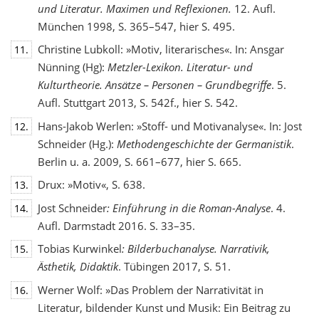
und Literatur. Maximen und Reflexionen.
12. Aufl.
München 1998, S. 365–547, hier S. 495.
Christine Lubkoll: »Motiv, literarisches«. In: Ansgar
11.
Nünning (Hg):
Metzler-Lexikon. Literatur- und
Kulturtheorie. Ansätze – Personen – Grundbegriffe
. 5.
Aufl. Stuttgart 2013, S. 542f., hier S. 542.
Hans-Jakob Werlen: »Stoff- und Motivanalyse«. In: Jost
12.
Schneider (Hg.):
Methodengeschichte
der Germanistik
.
Berlin u. a. 2009, S. 661–677, hier S. 665.
Drux: »Motiv«, S. 638.
13.
Jost Schneider
: Einführung in die Roman-Analyse
. 4.
14.
Aufl. Darmstadt 2016. S. 33–35.
Tobias Kurwinkel
: Bilderbuchanalyse. Narrativik,
15.
Ästhetik, Didaktik
. Tübingen 2017, S. 51.
Werner Wolf: »Das Problem der Narrativität in
16.
Literatur, bildender Kunst und Musik: Ein Beitrag zu