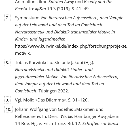
Animationsfilme
Spirited Away
und
Beauty and the
Beast
«. In:
kjl&m
19.3 (2019), S. 41–49.
Symposium:
Von literarischen Außenseitern, dem Vampir
7.
auf der Leinwand und dem Tod
im Comicbuch.
Narratoästhetik und Didaktik transmedialer Motive in
Kinder- und Jugendmedien
.
https://www.kurwinkel.de/index.php/forschung/projekte
motivik
.
Tobias Kurwinkel u. Stefanie Jakobi (Hg.):
8.
Narratoästhetik und Didaktik kinder- und
jugend
medialer Motive. Von literarischen Außenseitern,
dem Vampir auf der Leinwand und dem Tod im
Comicbuch
. Tübingen 2022.
Vgl. Mölk: »Das Dilemma«, S. 91–120.
9.
Johann Wolfgang von Goethe: »Maximen und
10.
Reflexionen«. In: Ders.:
Werke
. Hamburger Ausgabe in
14 Bde
.
Hg. v. Erich Trunz. Bd. 12:
Schriften zur Kunst