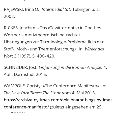
RAJEWSKI, Irina O.:
Intermedialität
. Tübingen u. a.
2002.
RICKES, Joachim: »Das ›Gewittermotiv‹ in Goethes
Werther – motivtheoretisch betrachtet.
Überlegungen zur Terminologie-Problematik in der
Stoff-, Motiv- und Themenforschung«. In:
Wirkendes
Wort
3 (1997), S. 406–420.
SCHNEIDER, Jost:
Einführung in die Roman-Analyse
. 4.
Aufl. Darmstadt 2016.
WAMPOLE, Christy: »The Conference Manifesto«. In:
The New York Times: The Stone
vom 4. Mai 2015,
https://archive.nytimes.com/opinionator.blogs.nytime
conference-manifesto/
(zuletzt eingesehen am 25.