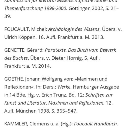
Kommission für literaturwissenschaftliche Motiv- und
Themenforschung 1998-2000
. Göttingen 2002, S. 21–
39.
FOUCAULT, Michel:
Archäologie des Wissens
. Übers. v.
Ulrich Köppen. 16. Aufl. Frankfurt a. M. 2013.
GENETTE, Gérard:
Paratexte. Das Buch vom Beiwerk
des Buches
. Übers. v. Dieter Hornig. 5. Aufl.
Frankfurt a. M. 2014.
GOETHE, Johann Wolfgang von: »Maximen und
Reflexionen«. In: Ders.:
Werke
. Hamburger Ausgabe
in 14 Bde
.
Hg. v. Erich Trunz. Bd. 12:
Schriften zur
Kunst und Literatur. Maximen und Reflexionen.
12.
Aufl. München 1998, S. 365–547.
KAMMLER, Clemens u. a. (Hg.):
Foucault Handbuch.