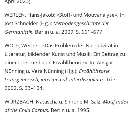
April 2023).
WERLEN, Hans-Jakob: »Stoff- und Motivanalyse«. In:
Jost Schneider (Hg.):
Methodengeschichte der
Germanistik
. Berlin u. a. 2009, S. 661–677.
WOLF, Werner: »Das Problem der Narrativität in
Literatur, bildender Kunst und Musik: Ein Beitrag zu
einer intermedialen Erzähltheorie«. In: Ansgar
Nünning u. Vera Nünning (Hg.):
Erzähltheorie
transgenerisch, intermedial, interdisziplinär
. Trier
2002, S. 23–104.
WÜRZBACH, Natascha u. Simone M. Salz:
Motif Index
of the Child Corpus
. Berlin u. a. 1995.