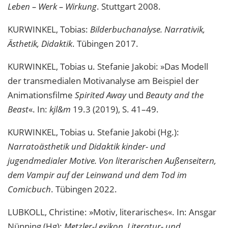
Leben – Werk – Wirkung
. Stuttgart 2008.
KURWINKEL, Tobias:
Bilderbuchanalyse. Narrativik,
Ästhetik, Didaktik
. Tübingen 2017.
KURWINKEL, Tobias u. Stefanie Jakobi: »Das Modell
der transmedialen Motivanalyse am Beispiel der
Animationsfilme
Spirited Away
und
Beauty and the
Beast
«. In:
kjl&m
19.3 (2019), S. 41–49.
KURWINKEL, Tobias u. Stefanie Jakobi (Hg.):
Narratoästhetik und Didaktik kinder- und
jugendmedialer Motive. Von literarischen Außenseitern,
dem Vampir auf der Leinwand und dem Tod im
Comicbuch
. Tübingen 2022.
LUBKOLL, Christine: »Motiv, literarisches«. In: Ansgar
Nünning (Hg):
Metzler-Lexikon. Literatur- und