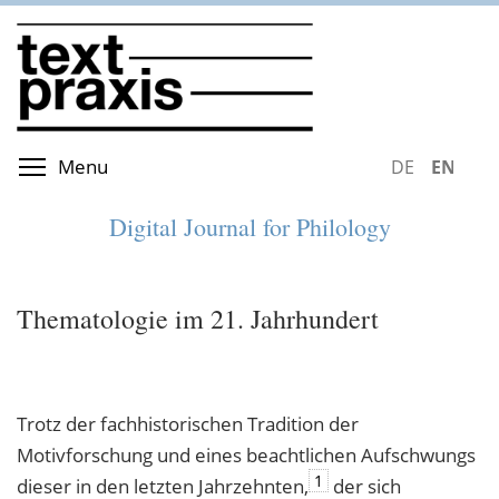
Skip
to
main
content
Toggle menu visibility
Menu
DEUTSCH
ENGLIS
Digital Journal for Philology
Thematologie im 21. Jahrhundert
Trotz der fachhistorischen Tradition der
Motivforschung und eines beachtlichen Aufschwungs
1
dieser in den letzten Jahrzehnten,
der sich