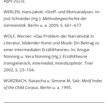
April 2023).
WERLEN, Hans-Jakob: »Stoff- und Motivanalyse«. In:
Jost Schneider (Hg.):
Methodengeschichte der
Germanistik
. Berlin u. a. 2009, S. 661–677.
WOLF, Werner: »Das Problem der Narrativität in
Literatur, bildender Kunst und Musik: Ein Beitrag zu
einer intermedialen Erzähltheorie«. In: Ansgar
Nünning u. Vera Nünning (Hg.):
Erzähltheorie
transgenerisch, intermedial, interdisziplinär
. Trier
2002, S. 23–104.
WÜRZBACH, Natascha u. Simone M. Salz:
Motif Index
of the Child Corpus
. Berlin u. a. 1995.