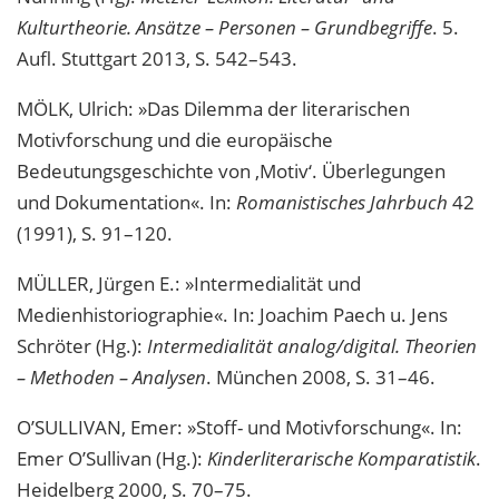
Kulturtheorie. Ansätze – Personen – Grundbegriffe
. 5.
Aufl. Stuttgart 2013, S. 542–543.
MÖLK, Ulrich: »Das Dilemma der literarischen
Motivforschung und die europäische
Bedeutungsgeschichte von ‚Motiv‘. Überlegungen
und Dokumentation«. In:
Romanistisches Jahrbuch
42
(1991), S. 91–120.
MÜLLER, Jürgen E.: »Intermedialität und
Medienhistoriographie«. In: Joachim Paech u. Jens
Schröter (Hg.):
Intermedialität analog/digital. Theorien
– Methoden – Analysen
. München 2008, S. 31–46.
O’SULLIVAN, Emer: »Stoff- und Motivforschung«. In:
Emer O’Sullivan (Hg.):
Kinderliterarische Komparatistik
.
Heidelberg 2000, S. 70–75.