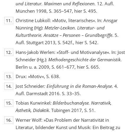
und Literatur. Maximen und Reflexionen.
12. Aufl.
München 1998, S. 365–547, hier S. 495.
Christine Lubkoll: »Motiv, literarisches«. In: Ansgar
11.
Nünning (Hg):
Metzler-Lexikon. Literatur- und
Kulturtheorie. Ansätze – Personen – Grundbegriffe
. 5.
Aufl. Stuttgart 2013, S. 542f., hier S. 542.
Hans-Jakob Werlen: »Stoff- und Motivanalyse«. In: Jost
12.
Schneider (Hg.):
Methodengeschichte
der Germanistik
.
Berlin u. a. 2009, S. 661–677, hier S. 665.
Drux: »Motiv«, S. 638.
13.
Jost Schneider
: Einführung in die Roman-Analyse
. 4.
14.
Aufl. Darmstadt 2016. S. 33–35.
Tobias Kurwinkel
: Bilderbuchanalyse. Narrativik,
15.
Ästhetik, Didaktik
. Tübingen 2017, S. 51.
Werner Wolf: »Das Problem der Narrativität in
16.
Literatur, bildender Kunst und Musik: Ein Beitrag zu