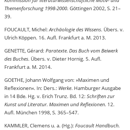
Kommission für literaturwissenschaftliche Motiv- und
Themenforschung 1998-2000
. Göttingen 2002, S. 21–
39.
FOUCAULT, Michel:
Archäologie des Wissens
. Übers. v.
Ulrich Köppen. 16. Aufl. Frankfurt a. M. 2013.
GENETTE, Gérard:
Paratexte. Das Buch vom Beiwerk
des Buches
. Übers. v. Dieter Hornig. 5. Aufl.
Frankfurt a. M. 2014.
GOETHE, Johann Wolfgang von: »Maximen und
Reflexionen«. In: Ders.:
Werke
. Hamburger Ausgabe
in 14 Bde
.
Hg. v. Erich Trunz. Bd. 12:
Schriften zur
Kunst und Literatur. Maximen und Reflexionen.
12.
Aufl. München 1998, S. 365–547.
KAMMLER, Clemens u. a. (Hg.):
Foucault Handbuch.