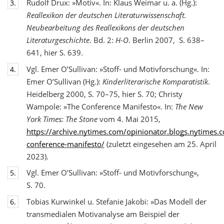
Rudolf Drux: »Motiv«. In: Klaus Weimar u. a. (Hg.):
3.
Reallexikon der deutschen Literaturwis
senschaft.
Neubearbeitung des Reallexikons der deutschen
Literaturgeschichte
. Bd. 2:
H-O
. Berlin 2007, S. 638–
641, hier S. 639.
Vgl. Emer O’Sullivan: »Stoff- und Motivforschung«. In:
4.
Emer O’Sullivan (Hg.):
Kinderliterarische Komparatistik
.
Heidelberg 2000, S. 70–75, hier S. 70; Christy
Wampole: »The Conference Manifesto«. In:
The New
York Times: The Stone
vom 4. Mai 2015,
https://archive.nytimes.com/opinionator.blogs.nytimes
conference-manifesto/
(zuletzt eingesehen am 25. April
2023).
Vgl. Emer O’Sullivan: »Stoff- und Motivforschung«,
5.
S. 70.
Tobias Kurwinkel u. Stefanie Jakobi: »Das Modell der
6.
transmedialen Motivanalyse am Beispiel der