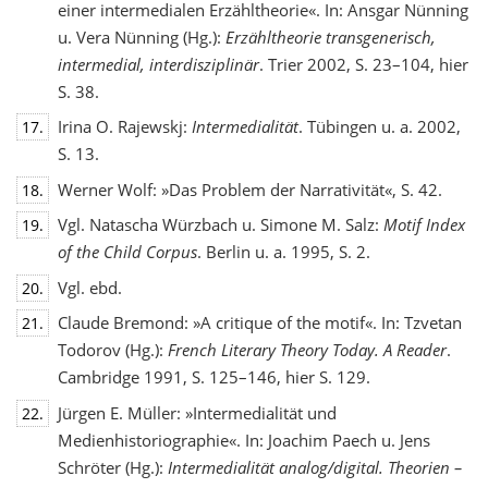
einer intermedialen Erzähltheorie«. In: Ansgar Nünning
u. Vera Nünning (Hg.):
Erzähltheorie transgenerisch,
intermedial, interdisziplinär
. Trier 2002, S. 23–104, hier
S. 38.
Irina O. Rajewskj:
Intermedialität
. Tübingen u. a. 2002,
17.
S. 13.
Werner Wolf: »Das Problem der Narrativität«, S. 42.
18.
Vgl. Natascha Würzbach u. Simone M. Salz:
Motif Index
19.
of the Child Corpus
. Berlin u. a. 1995, S. 2.
Vgl. ebd.
20.
Claude Bremond: »A critique of the motif«. In: Tzvetan
21.
Todorov (Hg.):
French Literary Theory Today. A Reader
.
Cambridge 1991, S. 125–146, hier S. 129.
Jürgen E. Müller: »Intermedialität und
22.
Medienhistoriographie«. In: Joachim Paech u. Jens
Schröter (Hg.):
Intermedialität analog/digital. Theorien –