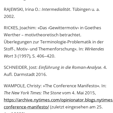
RAJEWSKI, Irina O.:
Intermedialität
. Tübingen u. a.
2002.
RICKES, Joachim: »Das ›Gewittermotiv‹ in Goethes
Werther – motivtheoretisch betrachtet.
Überlegungen zur Terminologie-Problematik in der
Stoff-, Motiv- und Themenforschung«. In:
Wirkendes
Wort
3 (1997), S. 406–420.
SCHNEIDER, Jost:
Einführung in die Roman-Analyse
. 4.
Aufl. Darmstadt 2016.
WAMPOLE, Christy: »The Conference Manifesto«. In:
The New York Times: The Stone
vom 4. Mai 2015,
https://archive.nytimes.com/opinionator.blogs.nytime
conference-manifesto/
(zuletzt eingesehen am 25.