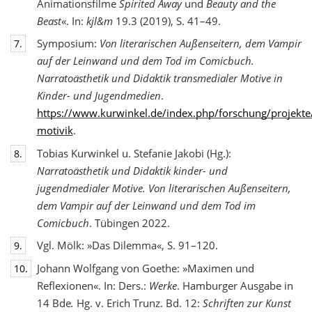
Animationsfilme
Spirited Away
und
Beauty and the
Beast
«. In:
kjl&m
19.3 (2019), S. 41–49.
Symposium:
Von literarischen Außenseitern, dem Vampir
7.
auf der Leinwand und dem Tod
im Comicbuch.
Narratoästhetik und Didaktik transmedialer Motive in
Kinder- und Jugendmedien
.
https://www.kurwinkel.de/index.php/forschung/projekte
motivik
.
Tobias Kurwinkel u. Stefanie Jakobi (Hg.):
8.
Narratoästhetik und Didaktik kinder- und
jugend
medialer Motive. Von literarischen Außenseitern,
dem Vampir auf der Leinwand und dem Tod im
Comicbuch
. Tübingen 2022.
Vgl. Mölk: »Das Dilemma«, S. 91–120.
9.
Johann Wolfgang von Goethe: »Maximen und
10.
Reflexionen«. In: Ders.:
Werke
. Hamburger Ausgabe in
14 Bde
.
Hg. v. Erich Trunz. Bd. 12:
Schriften zur Kunst