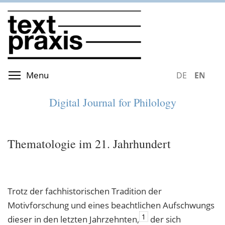
Skip
to
main
content
Toggle menu visibility
Menu
DEUTSCH
ENGLIS
Digital Journal for Philology
Thematologie im 21. Jahrhundert
Trotz der fachhistorischen Tradition der
Motivforschung und eines beachtlichen Aufschwungs
1
dieser in den letzten Jahrzehnten,
der sich