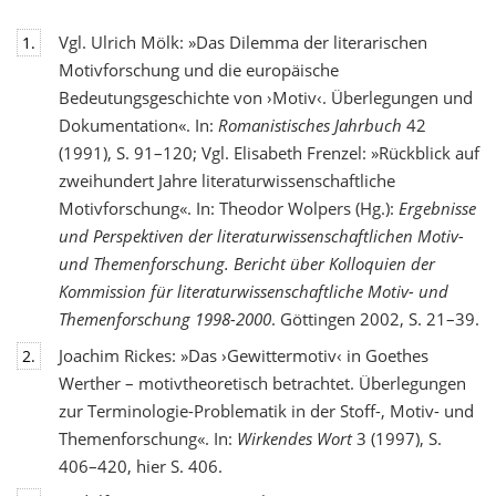
Vgl. Ulrich Mölk: »Das Dilemma der literarischen
1.
Motivforschung und die europäische
Bedeutungsgeschichte von ›Motiv‹. Überlegungen und
Dokumentation«. In:
Romanistisches Jahrbuch
42
(1991), S. 91–120; Vgl. Elisabeth Frenzel: »Rückblick auf
zweihundert Jahre literaturwissenschaftliche
Motivforschung«. In: Theodor Wolpers (Hg.):
Ergebnisse
und Perspektiven der literaturwissenschaftlichen Motiv-
und Themenforschung. Bericht über Kolloquien der
Kommission für literaturwissenschaftliche Motiv- und
Themenforschung 1998-2000
. Göttingen 2002, S. 21–39.
Joachim Rickes: »Das ›Gewittermotiv‹ in Goethes
2.
Werther – motivtheoretisch betrachtet. Überlegungen
zur Terminologie-Problematik in der Stoff-, Motiv- und
Themenforschung«. In:
Wirkendes Wort
3 (1997), S.
406–420, hier S. 406.