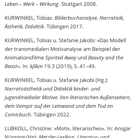
Leben – Werk – Wirkung
. Stuttgart 2008.
KURWINKEL, Tobias:
Bilderbuchanalyse. Narrativik,
Ästhetik, Didaktik
. Tübingen 2017.
KURWINKEL, Tobias u. Stefanie Jakobi: »Das Modell
der transmedialen Motivanalyse am Beispiel der
Animationsfilme
Spirited Away
und
Beauty and the
Beast
«. In:
kjl&m
19.3 (2019), S. 41–49.
KURWINKEL, Tobias u. Stefanie Jakobi (Hg.):
Narratoästhetik und Didaktik kinder- und
jugendmedialer Motive. Von literarischen Außenseitern,
dem Vampir auf der Leinwand und dem Tod im
Comicbuch
. Tübingen 2022.
LUBKOLL, Christine: »Motiv, literarisches«. In: Ansgar
Nünning (Hg):
Metzler-Lexikon. Literatur- und