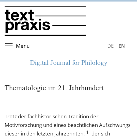
Skip
to
main
content
Toggle menu visibility
Menu
DEUTSCH
ENGLIS
Digital Journal for Philology
Thematologie im 21. Jahrhundert
Trotz der fachhistorischen Tradition der
Motivforschung und eines beachtlichen Aufschwungs
1
dieser in den letzten Jahrzehnten,
der sich