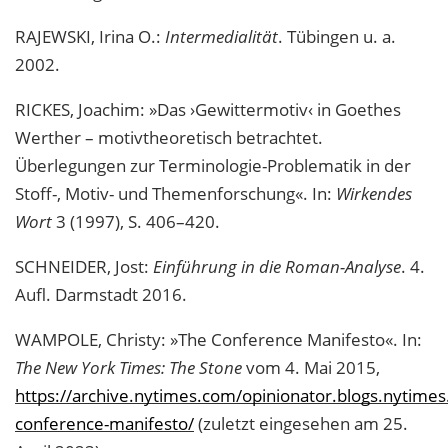
RAJEWSKI, Irina O.:
Intermedialität
. Tübingen u. a.
2002.
RICKES, Joachim: »Das ›Gewittermotiv‹ in Goethes
Werther – motivtheoretisch betrachtet.
Überlegungen zur Terminologie-Problematik in der
Stoff-, Motiv- und Themenforschung«. In:
Wirkendes
Wort
3 (1997), S. 406–420.
SCHNEIDER, Jost:
Einführung in die Roman-Analyse
. 4.
Aufl. Darmstadt 2016.
WAMPOLE, Christy: »The Conference Manifesto«. In:
The New York Times: The Stone
vom 4. Mai 2015,
https://archive.nytimes.com/opinionator.blogs.nytime
conference-manifesto/
(zuletzt eingesehen am 25.