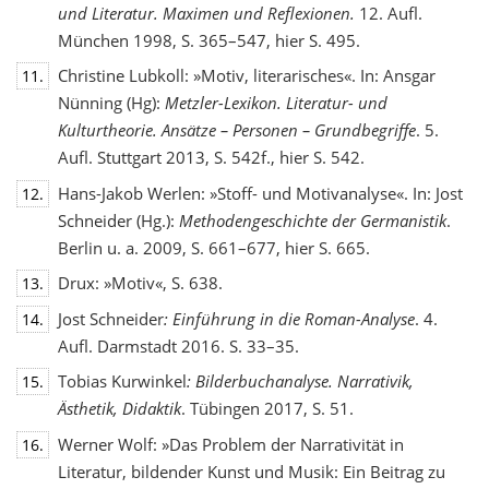
und Literatur. Maximen und Reflexionen.
12. Aufl.
München 1998, S. 365–547, hier S. 495.
Christine Lubkoll: »Motiv, literarisches«. In: Ansgar
11.
Nünning (Hg):
Metzler-Lexikon. Literatur- und
Kulturtheorie. Ansätze – Personen – Grundbegriffe
. 5.
Aufl. Stuttgart 2013, S. 542f., hier S. 542.
Hans-Jakob Werlen: »Stoff- und Motivanalyse«. In: Jost
12.
Schneider (Hg.):
Methodengeschichte
der Germanistik
.
Berlin u. a. 2009, S. 661–677, hier S. 665.
Drux: »Motiv«, S. 638.
13.
Jost Schneider
: Einführung in die Roman-Analyse
. 4.
14.
Aufl. Darmstadt 2016. S. 33–35.
Tobias Kurwinkel
: Bilderbuchanalyse. Narrativik,
15.
Ästhetik, Didaktik
. Tübingen 2017, S. 51.
Werner Wolf: »Das Problem der Narrativität in
16.
Literatur, bildender Kunst und Musik: Ein Beitrag zu