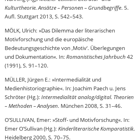
Kulturtheorie. Ansätze – Personen – Grundbegriffe
. 5.
Aufl. Stuttgart 2013, S. 542–543.
MÖLK, Ulrich: »Das Dilemma der literarischen
Motivforschung und die europäische
Bedeutungsgeschichte von ‚Motiv‘. Überlegungen
und Dokumentation«. In:
Romanistisches Jahrbuch
42
(1991), S. 91–120.
MÜLLER, Jürgen E.: »Intermedialität und
Medienhistoriographie«. In: Joachim Paech u. Jens
Schröter (Hg.):
Intermedialität analog/digital. Theorien
– Methoden – Analysen
. München 2008, S. 31–46.
O’SULLIVAN, Emer: »Stoff- und Motivforschung«. In:
Emer O’Sullivan (Hg.):
Kinderliterarische Komparatistik
.
Heidelberg 2000, S. 70–75.