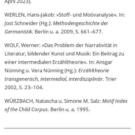
April 2023).
WERLEN, Hans-Jakob: »Stoff- und Motivanalyse«. In:
Jost Schneider (Hg.):
Methodengeschichte der
Germanistik
. Berlin u. a. 2009, S. 661–677.
WOLF, Werner: »Das Problem der Narrativität in
Literatur, bildender Kunst und Musik: Ein Beitrag zu
einer intermedialen Erzähltheorie«. In: Ansgar
Nünning u. Vera Nünning (Hg.):
Erzähltheorie
transgenerisch, intermedial, interdisziplinär
. Trier
2002, S. 23–104.
WÜRZBACH, Natascha u. Simone M. Salz:
Motif Index
of the Child Corpus
. Berlin u. a. 1995.