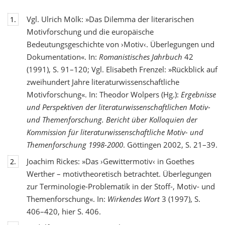
Vgl. Ulrich Mölk: »Das Dilemma der literarischen
1.
Motivforschung und die europäische
Bedeutungsgeschichte von ›Motiv‹. Überlegungen und
Dokumentation«. In:
Romanistisches Jahrbuch
42
(1991), S. 91–120; Vgl. Elisabeth Frenzel: »Rückblick auf
zweihundert Jahre literaturwissenschaftliche
Motivforschung«. In: Theodor Wolpers (Hg.):
Ergebnisse
und Perspektiven der literaturwissenschaftlichen Motiv-
und Themenforschung. Bericht über Kolloquien der
Kommission für literaturwissenschaftliche Motiv- und
Themenforschung 1998-2000
. Göttingen 2002, S. 21–39.
Joachim Rickes: »Das ›Gewittermotiv‹ in Goethes
2.
Werther – motivtheoretisch betrachtet. Überlegungen
zur Terminologie-Problematik in der Stoff-, Motiv- und
Themenforschung«. In:
Wirkendes Wort
3 (1997), S.
406–420, hier S. 406.