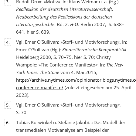
Rudolf Drux: »Motiv«. In: Klaus Weimar u. a. (Hg.):
3.
Reallexikon der deutschen Literaturwis
senschaft.
Neubearbeitung des Reallexikons der deutschen
Literaturgeschichte
. Bd. 2:
H-O
. Berlin 2007, S. 638–
641, hier S. 639.
Vgl. Emer O’Sullivan: »Stoff- und Motivforschung«. In:
4.
Emer O’Sullivan (Hg.):
Kinderliterarische Komparatistik
.
Heidelberg 2000, S. 70–75, hier S. 70; Christy
Wampole: »The Conference Manifesto«. In:
The New
York Times: The Stone
vom 4. Mai 2015,
https://archive.nytimes.com/opinionator.blogs.nytimes
conference-manifesto/
(zuletzt eingesehen am 25. April
2023).
Vgl. Emer O’Sullivan: »Stoff- und Motivforschung«,
5.
S. 70.
Tobias Kurwinkel u. Stefanie Jakobi: »Das Modell der
6.
transmedialen Motivanalyse am Beispiel der