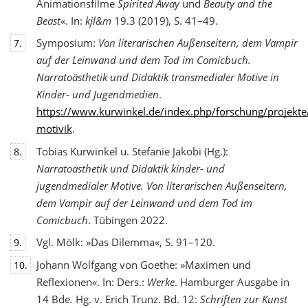
Animationsfilme
Spirited Away
und
Beauty and the
Beast
«. In:
kjl&m
19.3 (2019), S. 41–49.
Symposium:
Von literarischen Außenseitern, dem Vampir
7.
auf der Leinwand und dem Tod
im Comicbuch.
Narratoästhetik und Didaktik transmedialer Motive in
Kinder- und Jugendmedien
.
https://www.kurwinkel.de/index.php/forschung/projekte
motivik
.
Tobias Kurwinkel u. Stefanie Jakobi (Hg.):
8.
Narratoästhetik und Didaktik kinder- und
jugend
medialer Motive. Von literarischen Außenseitern,
dem Vampir auf der Leinwand und dem Tod im
Comicbuch
. Tübingen 2022.
Vgl. Mölk: »Das Dilemma«, S. 91–120.
9.
Johann Wolfgang von Goethe: »Maximen und
10.
Reflexionen«. In: Ders.:
Werke
. Hamburger Ausgabe in
14 Bde
.
Hg. v. Erich Trunz. Bd. 12:
Schriften zur Kunst