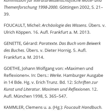
Kommission für literaturwissenschaftliche Motiv- und
Themenforschung 1998-2000
. Göttingen 2002, S. 21–
39.
FOUCAULT, Michel:
Archäologie des Wissens
. Übers. v.
Ulrich Köppen. 16. Aufl. Frankfurt a. M. 2013.
GENETTE, Gérard:
Paratexte. Das Buch vom Beiwerk
des Buches
. Übers. v. Dieter Hornig. 5. Aufl.
Frankfurt a. M. 2014.
GOETHE, Johann Wolfgang von: »Maximen und
Reflexionen«. In: Ders.:
Werke
. Hamburger Ausgabe
in 14 Bde
.
Hg. v. Erich Trunz. Bd. 12:
Schriften zur
Kunst und Literatur. Maximen und Reflexionen.
12.
Aufl. München 1998, S. 365–547.
KAMMLER, Clemens u. a. (Hg.):
Foucault Handbuch.