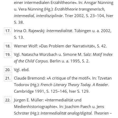
einer intermedialen Erzähltheorie«. In: Ansgar Nünning
u. Vera Nünning (Hg.):
Erzähltheorie transgenerisch,
intermedial, interdisziplinär
. Trier 2002, S. 23–104, hier
S. 38.
Irina O. Rajewskj:
Intermedialität
. Tübingen u. a. 2002,
17.
S. 13.
Werner Wolf: »Das Problem der Narrativität«, S. 42.
18.
Vgl. Natascha Würzbach u. Simone M. Salz:
Motif Index
19.
of the Child Corpus
. Berlin u. a. 1995, S. 2.
Vgl. ebd.
20.
Claude Bremond: »A critique of the motif«. In: Tzvetan
21.
Todorov (Hg.):
French Literary Theory Today. A Reader
.
Cambridge 1991, S. 125–146, hier S. 129.
Jürgen E. Müller: »Intermedialität und
22.
Medienhistoriographie«. In: Joachim Paech u. Jens
Schröter (Hg.):
Intermedialität analog/digital. Theorien –