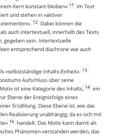
11
n ihrem Kern konstant bleiben«
im Text
iert und stehen in »aktiver
12
­elementen«.
Dabei können die
ls auch intertextuell, innerhalb des Texts
 gegeben sein. Intertextuelle
ben entsprechend diachrone wie auch
13
s »selbstständige Inhalts-Einheit«.
mpositums Aufschluss über seine
14
otiv ist eine Kategorie des Inhalts,
ein
zur Ebene der Ereignisfolge eines
iner Erzählung. Diese Ebene ist, wie das
len Realisierung unabhängig, da es sich mit
16
lte«
handelt. Das Motiv kann damit als
fisches Phänomen verstanden werden, das