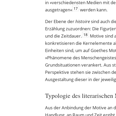
in »verschiedensten Medien mit d
17
ausgetragen«
werden kann.
Der Ebene der
histoire
sind auch d
Erzählung zuzuordnen: Die Figur(en
18
und die Zeitdauer.
Motive sind 
konkretisieren die Kernelemente al
Einheiten sind, um auf Goethes M
»Phänomene des Menschengeistes« i
Grundsituationen verankert. Aus str
Perspektive stehen sie zwischen 
Ausgestaltung dieser in der jeweili
Typologie des literarischen
Aus der Anbindung der Motive an d
Handlung, an Raum und Zeit ergibt 