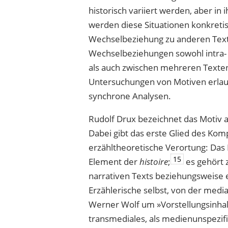
histo­risch variiert werden, aber i
werden diese Situationen konkretis
Wechselbeziehung zu anderen Text
Wechselbeziehungen sowohl intra- a
als auch zwischen mehreren Texten,
Untersuchungen von Motiven erlau
synchrone Analysen.
Rudolf Drux bezeichnet das Motiv al
Dabei gibt das erste Glied des Ko
erzähltheoretische Verortung: Das M
15
Element der
histoire
;
es gehört 
narrativen Texts beziehungsweise e
Erzählerische selbst, von der media
Werner Wolf um »Vorstellungsinha
transmediales, als medienunspezi