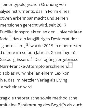
s, einer typologischen Ordnung von
nalyseinstruments, das in Form eines
Motiven erkennbar macht und seinen
imensionen gerecht wird, seit 2017
ublikationsprojekten an den Universitäten
ell, das ein langjähriges Desiderat der
5
ng adressiert,
wurde 2019 in einer ersten
d diente im selben Jahr als Grundlage für
7
Duisburg-Essen.
Die Tagungsergebnisse
8
 Narr-Francke-Attempto erschienen.
nd Tobias Kurwinkel an einem Lexikon
ve, das im Metzler Verlag als Living
 erscheinen wird.
itrag die theoretische sowie methodische
amit eine Bestimmung des Begriffs als auch