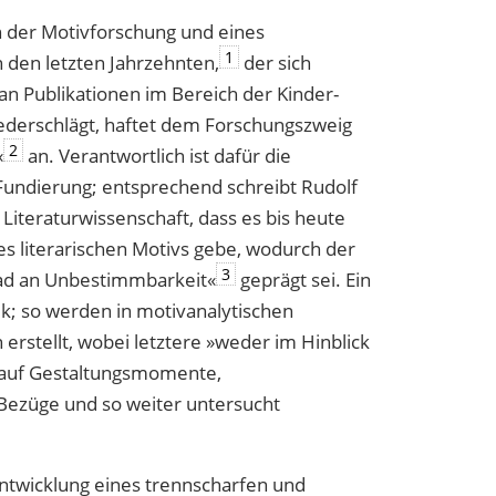
on der Motivforschung und eines
1
 den letzten Jahrzehnten,
der sich
an Publikationen im Bereich der Kinder-
iederschlägt, haftet dem Forschungszweig
2
«
an. Verantwortlich ist dafür die
Fundierung; entsprechend schreibt Rudolf
Literaturwissenschaft, dass es bis heute
es literarischen Motivs gebe, wodurch der
3
ad an Unbestimmbarkeit«
geprägt sei. Ein
ik; so werden in motivanalytischen
 erstellt, wobei letztere »weder im Hinblick
h auf Gestaltungsmomente,
 Bezüge und so weiter untersucht
ntwicklung eines trennscharfen und