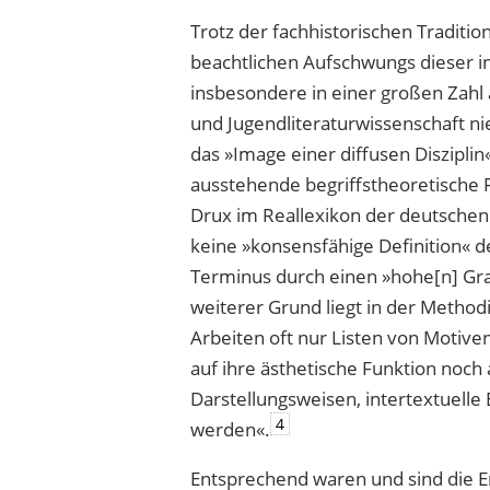
Trotz der fachhistorischen Traditi
beachtlichen Aufschwungs dieser in
insbesondere in einer großen Zahl 
und Jugendliteraturwissenschaft n
das »Image einer diffusen Disziplin
ausstehende begriffstheoretische 
Drux im Reallexikon der deutschen 
keine »konsensfähige Definition« d
Terminus durch einen »hohe[n] Gr
weiterer Grund liegt in der Method
Arbeiten oft nur Listen von Motiven
auf ihre ästhetische Funktion noc
Darstellungsweisen, intertextuelle
4
werden«.
Entsprechend waren und sind die E