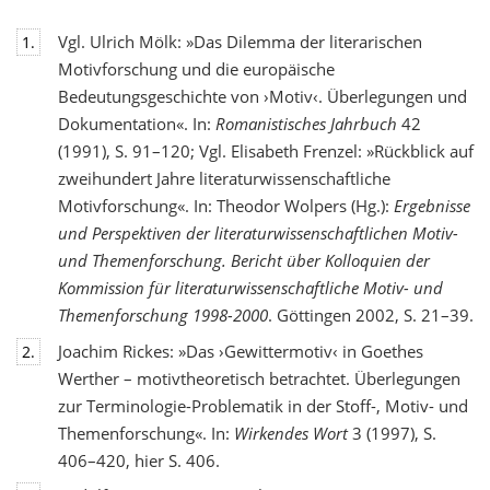
Vgl. Ulrich Mölk: »Das Dilemma der literarischen
1.
Motivforschung und die europäische
Bedeutungsgeschichte von ›Motiv‹. Überlegungen und
Dokumentation«. In:
Romanistisches Jahrbuch
42
(1991), S. 91–120; Vgl. Elisabeth Frenzel: »Rückblick auf
zweihundert Jahre literaturwissenschaftliche
Motivforschung«. In: Theodor Wolpers (Hg.):
Ergebnisse
und Perspektiven der literaturwissenschaftlichen Motiv-
und Themenforschung. Bericht über Kolloquien der
Kommission für literaturwissenschaftliche Motiv- und
Themenforschung 1998-2000
. Göttingen 2002, S. 21–39.
Joachim Rickes: »Das ›Gewittermotiv‹ in Goethes
2.
Werther – motivtheoretisch betrachtet. Überlegungen
zur Terminologie-Problematik in der Stoff-, Motiv- und
Themenforschung«. In:
Wirkendes Wort
3 (1997), S.
406–420, hier S. 406.