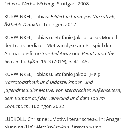
Leben – Werk – Wirkung
. Stuttgart 2008.
KURWINKEL, Tobias:
Bilderbuchanalyse. Narrativik,
Ästhetik, Didaktik
. Tübingen 2017.
KURWINKEL, Tobias u. Stefanie Jakobi: »Das Modell
der transmedialen Motivanalyse am Beispiel der
Animationsfilme
Spirited Away
und
Beauty and the
Beast
«. In:
kjl&m
19.3 (2019), S. 41–49.
KURWINKEL, Tobias u. Stefanie Jakobi (Hg.):
Narratoästhetik und Didaktik kinder- und
jugendmedialer Motive. Von literarischen Außenseitern,
dem Vampir auf der Leinwand und dem Tod im
Comicbuch
. Tübingen 2022.
LUBKOLL, Christine: »Motiv, literarisches«. In: Ansgar
Nünning (Hg):
Metzler-Lexikon. Literatur- und