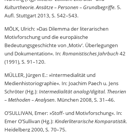
Kulturtheorie. Ansätze – Personen – Grundbegriffe
. 5.
Aufl. Stuttgart 2013, S. 542–543.
MÖLK, Ulrich: »Das Dilemma der literarischen
Motivforschung und die europäische
Bedeutungsgeschichte von ‚Motiv‘. Überlegungen
und Dokumentation«. In:
Romanistisches Jahrbuch
42
(1991), S. 91–120.
MÜLLER, Jürgen E.: »Intermedialität und
Medienhistoriographie«. In: Joachim Paech u. Jens
Schröter (Hg.):
Intermedialität analog/digital. Theorien
– Methoden – Analysen
. München 2008, S. 31–46.
O’SULLIVAN, Emer: »Stoff- und Motivforschung«. In:
Emer O’Sullivan (Hg.):
Kinderliterarische Komparatistik
.
Heidelberg 2000, S. 70–75.