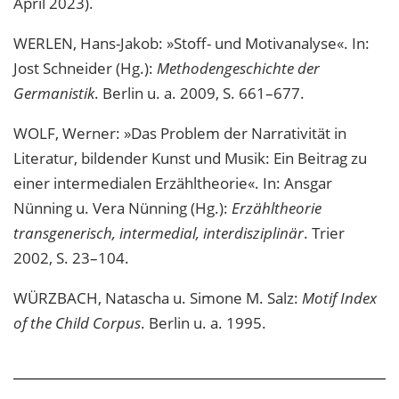
April 2023).
WERLEN, Hans-Jakob: »Stoff- und Motivanalyse«. In:
Jost Schneider (Hg.):
Methodengeschichte der
Germanistik
. Berlin u. a. 2009, S. 661–677.
WOLF, Werner: »Das Problem der Narrativität in
Literatur, bildender Kunst und Musik: Ein Beitrag zu
einer intermedialen Erzähltheorie«. In: Ansgar
Nünning u. Vera Nünning (Hg.):
Erzähltheorie
transgenerisch, intermedial, interdisziplinär
. Trier
2002, S. 23–104.
WÜRZBACH, Natascha u. Simone M. Salz:
Motif Index
of the Child Corpus
. Berlin u. a. 1995.