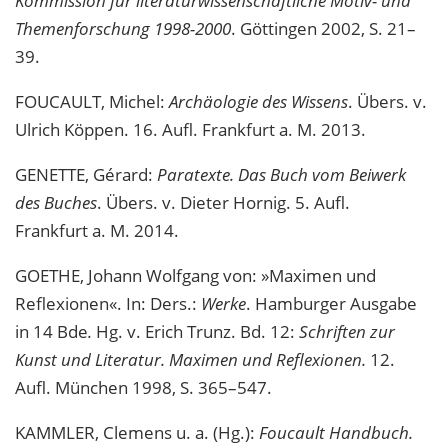
Kommission für literaturwissenschaftliche Motiv- und
Themenforschung 1998-2000
. Göttingen 2002, S. 21–
39.
FOUCAULT, Michel:
Archäologie des Wissens
. Übers. v.
Ulrich Köppen. 16. Aufl. Frankfurt a. M. 2013.
GENETTE, Gérard:
Paratexte. Das Buch vom Beiwerk
des Buches
. Übers. v. Dieter Hornig. 5. Aufl.
Frankfurt a. M. 2014.
GOETHE, Johann Wolfgang von: »Maximen und
Reflexionen«. In: Ders.:
Werke
. Hamburger Ausgabe
in 14 Bde
.
Hg. v. Erich Trunz. Bd. 12:
Schriften zur
Kunst und Literatur. Maximen und Reflexionen.
12.
Aufl. München 1998, S. 365–547.
KAMMLER, Clemens u. a. (Hg.):
Foucault Handbuch.