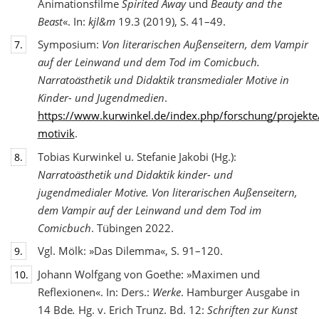
Animationsfilme
Spirited Away
und
Beauty and the
Beast
«. In:
kjl&m
19.3 (2019), S. 41–49.
Symposium:
Von literarischen Außenseitern, dem Vampir
7.
auf der Leinwand und dem Tod
im Comicbuch.
Narratoästhetik und Didaktik transmedialer Motive in
Kinder- und Jugendmedien
.
https://www.kurwinkel.de/index.php/forschung/projekte
motivik
.
Tobias Kurwinkel u. Stefanie Jakobi (Hg.):
8.
Narratoästhetik und Didaktik kinder- und
jugend
medialer Motive. Von literarischen Außenseitern,
dem Vampir auf der Leinwand und dem Tod im
Comicbuch
. Tübingen 2022.
Vgl. Mölk: »Das Dilemma«, S. 91–120.
9.
Johann Wolfgang von Goethe: »Maximen und
10.
Reflexionen«. In: Ders.:
Werke
. Hamburger Ausgabe in
14 Bde
.
Hg. v. Erich Trunz. Bd. 12:
Schriften zur Kunst