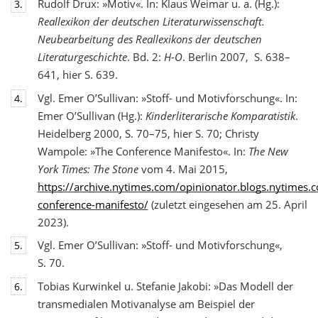
Rudolf Drux: »Motiv«. In: Klaus Weimar u. a. (Hg.):
3.
Reallexikon der deutschen Literaturwis
senschaft.
Neubearbeitung des Reallexikons der deutschen
Literaturgeschichte
. Bd. 2:
H-O
. Berlin 2007, S. 638–
641, hier S. 639.
Vgl. Emer O’Sullivan: »Stoff- und Motivforschung«. In:
4.
Emer O’Sullivan (Hg.):
Kinderliterarische Komparatistik
.
Heidelberg 2000, S. 70–75, hier S. 70; Christy
Wampole: »The Conference Manifesto«. In:
The New
York Times: The Stone
vom 4. Mai 2015,
https://archive.nytimes.com/opinionator.blogs.nytimes
conference-manifesto/
(zuletzt eingesehen am 25. April
2023).
Vgl. Emer O’Sullivan: »Stoff- und Motivforschung«,
5.
S. 70.
Tobias Kurwinkel u. Stefanie Jakobi: »Das Modell der
6.
transmedialen Motivanalyse am Beispiel der