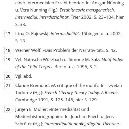
einer intermedialen Erzähltheorie«. In: Ansgar Nünning
u. Vera Nünning (Hg.):
Erzähltheorie transgenerisch,
intermedial, interdisziplinär
. Trier 2002, S. 23–104, hier
S. 38.
Irina O. Rajewskj:
Intermedialität
. Tübingen u. a. 2002,
17.
S. 13.
Werner Wolf: »Das Problem der Narrativität«, S. 42.
18.
Vgl. Natascha Würzbach u. Simone M. Salz:
Motif Index
19.
of the Child Corpus
. Berlin u. a. 1995, S. 2.
Vgl. ebd.
20.
Claude Bremond: »A critique of the motif«. In: Tzvetan
21.
Todorov (Hg.):
French Literary Theory Today. A Reader
.
Cambridge 1991, S. 125–146, hier S. 129.
Jürgen E. Müller: »Intermedialität und
22.
Medienhistoriographie«. In: Joachim Paech u. Jens
Schröter (Hg.):
Intermedialität analog/digital. Theorien –