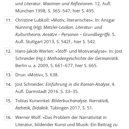
und Literatur. Maximen und Reflexionen.
12. Aufl.
München 1998, S. 365–547, hier S. 495.
Christine Lubkoll: »Motiv, literarisches«. In: Ansgar
11.
Nünning (Hg):
Metzler-Lexikon. Literatur- und
Kulturtheorie. Ansätze – Personen – Grundbegriffe
. 5.
Aufl. Stuttgart 2013, S. 542f., hier S. 542.
Hans-Jakob Werlen: »Stoff- und Motivanalyse«. In: Jost
12.
Schneider (Hg.):
Methodengeschichte
der Germanistik
.
Berlin u. a. 2009, S. 661–677, hier S. 665.
Drux: »Motiv«, S. 638.
13.
Jost Schneider
: Einführung in die Roman-Analyse
. 4.
14.
Aufl. Darmstadt 2016. S. 33–35.
Tobias Kurwinkel
: Bilderbuchanalyse. Narrativik,
15.
Ästhetik, Didaktik
. Tübingen 2017, S. 51.
Werner Wolf: »Das Problem der Narrativität in
16.
Literatur, bildender Kunst und Musik: Ein Beitrag zu