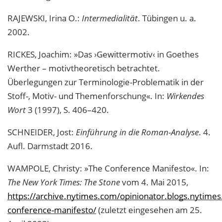
RAJEWSKI, Irina O.:
Intermedialität
. Tübingen u. a.
2002.
RICKES, Joachim: »Das ›Gewittermotiv‹ in Goethes
Werther – motivtheoretisch betrachtet.
Überlegungen zur Terminologie-Problematik in der
Stoff-, Motiv- und Themenforschung«. In:
Wirkendes
Wort
3 (1997), S. 406–420.
SCHNEIDER, Jost:
Einführung in die Roman-Analyse
. 4.
Aufl. Darmstadt 2016.
WAMPOLE, Christy: »The Conference Manifesto«. In:
The New York Times: The Stone
vom 4. Mai 2015,
https://archive.nytimes.com/opinionator.blogs.nytime
conference-manifesto/
(zuletzt eingesehen am 25.