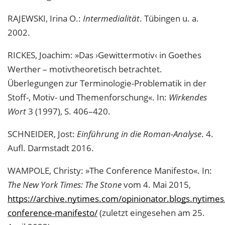
RAJEWSKI, Irina O.:
Intermedialität
. Tübingen u. a.
2002.
RICKES, Joachim: »Das ›Gewittermotiv‹ in Goethes
Werther – motivtheoretisch betrachtet.
Überlegungen zur Terminologie-Problematik in der
Stoff-, Motiv- und Themenforschung«. In:
Wirkendes
Wort
3 (1997), S. 406–420.
SCHNEIDER, Jost:
Einführung in die Roman-Analyse
. 4.
Aufl. Darmstadt 2016.
WAMPOLE, Christy: »The Conference Manifesto«. In:
The New York Times: The Stone
vom 4. Mai 2015,
https://archive.nytimes.com/opinionator.blogs.nytime
conference-manifesto/
(zuletzt eingesehen am 25.