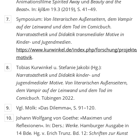
Animationsfilme
Spirited Away
und
Beauty and the
Beast
«. In:
kjl&m
19.3 (2019), S. 41–49.
Symposium:
Von literarischen Außenseitern, dem Vampir
7.
auf der Leinwand und dem Tod
im Comicbuch.
Narratoästhetik und Didaktik transmedialer Motive in
Kinder- und Jugendmedien
.
https://www.kurwinkel.de/index.php/forschung/projekte
motivik
.
Tobias Kurwinkel u. Stefanie Jakobi (Hg.):
8.
Narratoästhetik und Didaktik kinder- und
jugend
medialer Motive. Von literarischen Außenseitern,
dem Vampir auf der Leinwand und dem Tod im
Comicbuch
. Tübingen 2022.
Vgl. Mölk: »Das Dilemma«, S. 91–120.
9.
Johann Wolfgang von Goethe: »Maximen und
10.
Reflexionen«. In: Ders.:
Werke
. Hamburger Ausgabe in
14 Bde
.
Hg. v. Erich Trunz. Bd. 12:
Schriften zur Kunst