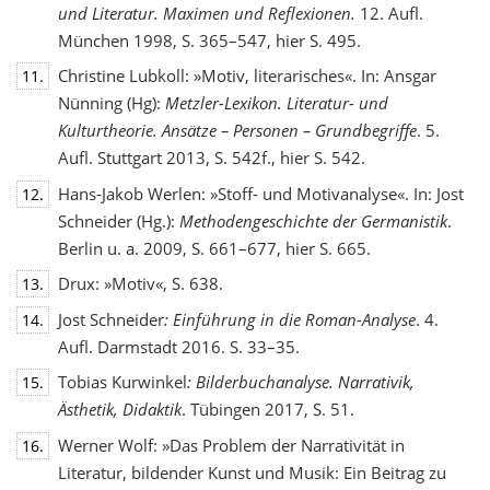
und Literatur. Maximen und Reflexionen.
12. Aufl.
München 1998, S. 365–547, hier S. 495.
Christine Lubkoll: »Motiv, literarisches«. In: Ansgar
11.
Nünning (Hg):
Metzler-Lexikon. Literatur- und
Kulturtheorie. Ansätze – Personen – Grundbegriffe
. 5.
Aufl. Stuttgart 2013, S. 542f., hier S. 542.
Hans-Jakob Werlen: »Stoff- und Motivanalyse«. In: Jost
12.
Schneider (Hg.):
Methodengeschichte
der Germanistik
.
Berlin u. a. 2009, S. 661–677, hier S. 665.
Drux: »Motiv«, S. 638.
13.
Jost Schneider
: Einführung in die Roman-Analyse
. 4.
14.
Aufl. Darmstadt 2016. S. 33–35.
Tobias Kurwinkel
: Bilderbuchanalyse. Narrativik,
15.
Ästhetik, Didaktik
. Tübingen 2017, S. 51.
Werner Wolf: »Das Problem der Narrativität in
16.
Literatur, bildender Kunst und Musik: Ein Beitrag zu