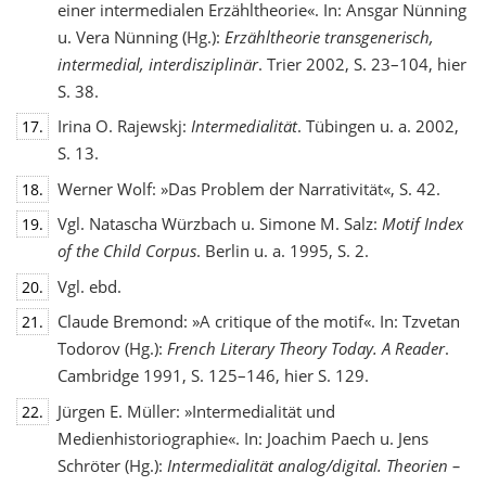
einer intermedialen Erzähltheorie«. In: Ansgar Nünning
u. Vera Nünning (Hg.):
Erzähltheorie transgenerisch,
intermedial, interdisziplinär
. Trier 2002, S. 23–104, hier
S. 38.
Irina O. Rajewskj:
Intermedialität
. Tübingen u. a. 2002,
17.
S. 13.
Werner Wolf: »Das Problem der Narrativität«, S. 42.
18.
Vgl. Natascha Würzbach u. Simone M. Salz:
Motif Index
19.
of the Child Corpus
. Berlin u. a. 1995, S. 2.
Vgl. ebd.
20.
Claude Bremond: »A critique of the motif«. In: Tzvetan
21.
Todorov (Hg.):
French Literary Theory Today. A Reader
.
Cambridge 1991, S. 125–146, hier S. 129.
Jürgen E. Müller: »Intermedialität und
22.
Medienhistoriographie«. In: Joachim Paech u. Jens
Schröter (Hg.):
Intermedialität analog/digital. Theorien –