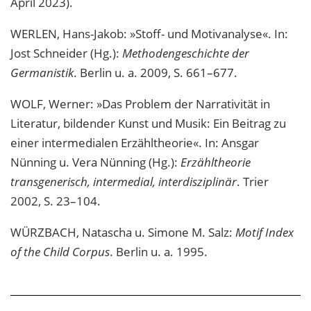
April 2023).
WERLEN, Hans-Jakob: »Stoff- und Motivanalyse«. In:
Jost Schneider (Hg.):
Methodengeschichte der
Germanistik
. Berlin u. a. 2009, S. 661–677.
WOLF, Werner: »Das Problem der Narrativität in
Literatur, bildender Kunst und Musik: Ein Beitrag zu
einer intermedialen Erzähltheorie«. In: Ansgar
Nünning u. Vera Nünning (Hg.):
Erzähltheorie
transgenerisch, intermedial, interdisziplinär
. Trier
2002, S. 23–104.
WÜRZBACH, Natascha u. Simone M. Salz:
Motif Index
of the Child Corpus
. Berlin u. a. 1995.