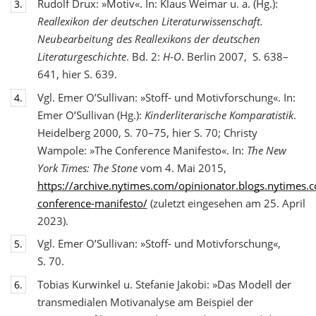
Rudolf Drux: »Motiv«. In: Klaus Weimar u. a. (Hg.):
3.
Reallexikon der deutschen Literaturwis
senschaft.
Neubearbeitung des Reallexikons der deutschen
Literaturgeschichte
. Bd. 2:
H-O
. Berlin 2007, S. 638–
641, hier S. 639.
Vgl. Emer O’Sullivan: »Stoff- und Motivforschung«. In:
4.
Emer O’Sullivan (Hg.):
Kinderliterarische Komparatistik
.
Heidelberg 2000, S. 70–75, hier S. 70; Christy
Wampole: »The Conference Manifesto«. In:
The New
York Times: The Stone
vom 4. Mai 2015,
https://archive.nytimes.com/opinionator.blogs.nytimes
conference-manifesto/
(zuletzt eingesehen am 25. April
2023).
Vgl. Emer O’Sullivan: »Stoff- und Motivforschung«,
5.
S. 70.
Tobias Kurwinkel u. Stefanie Jakobi: »Das Modell der
6.
transmedialen Motivanalyse am Beispiel der