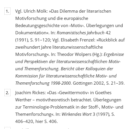
Vgl. Ulrich Mölk: »Das Dilemma der literarischen
1.
Motivforschung und die europäische
Bedeutungsgeschichte von ›Motiv‹. Überlegungen und
Dokumentation«. In:
Romanistisches Jahrbuch
42
(1991), S. 91–120; Vgl. Elisabeth Frenzel: »Rückblick auf
zweihundert Jahre literaturwissenschaftliche
Motivforschung«. In: Theodor Wolpers (Hg.):
Ergebnisse
und Perspektiven der literaturwissenschaftlichen Motiv-
und Themenforschung. Bericht über Kolloquien der
Kommission für literaturwissenschaftliche Motiv- und
Themenforschung 1998-2000
. Göttingen 2002, S. 21–39.
Joachim Rickes: »Das ›Gewittermotiv‹ in Goethes
2.
Werther – motivtheoretisch betrachtet. Überlegungen
zur Terminologie-Problematik in der Stoff-, Motiv- und
Themenforschung«. In:
Wirkendes Wort
3 (1997), S.
406–420, hier S. 406.