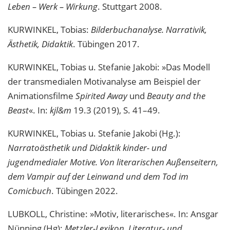
Leben – Werk – Wirkung
. Stuttgart 2008.
KURWINKEL, Tobias:
Bilderbuchanalyse. Narrativik,
Ästhetik, Didaktik
. Tübingen 2017.
KURWINKEL, Tobias u. Stefanie Jakobi: »Das Modell
der transmedialen Motivanalyse am Beispiel der
Animationsfilme
Spirited Away
und
Beauty and the
Beast
«. In:
kjl&m
19.3 (2019), S. 41–49.
KURWINKEL, Tobias u. Stefanie Jakobi (Hg.):
Narratoästhetik und Didaktik kinder- und
jugendmedialer Motive. Von literarischen Außenseitern,
dem Vampir auf der Leinwand und dem Tod im
Comicbuch
. Tübingen 2022.
LUBKOLL, Christine: »Motiv, literarisches«. In: Ansgar
Nünning (Hg):
Metzler-Lexikon. Literatur- und