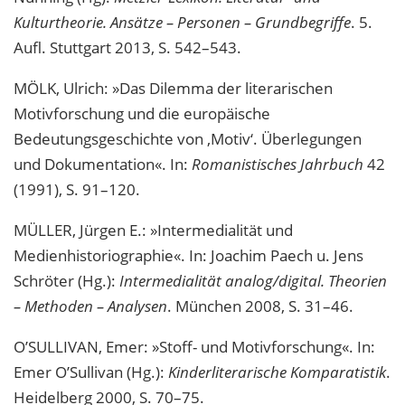
Kulturtheorie. Ansätze – Personen – Grundbegriffe
. 5.
Aufl. Stuttgart 2013, S. 542–543.
MÖLK, Ulrich: »Das Dilemma der literarischen
Motivforschung und die europäische
Bedeutungsgeschichte von ‚Motiv‘. Überlegungen
und Dokumentation«. In:
Romanistisches Jahrbuch
42
(1991), S. 91–120.
MÜLLER, Jürgen E.: »Intermedialität und
Medienhistoriographie«. In: Joachim Paech u. Jens
Schröter (Hg.):
Intermedialität analog/digital. Theorien
– Methoden – Analysen
. München 2008, S. 31–46.
O’SULLIVAN, Emer: »Stoff- und Motivforschung«. In:
Emer O’Sullivan (Hg.):
Kinderliterarische Komparatistik
.
Heidelberg 2000, S. 70–75.