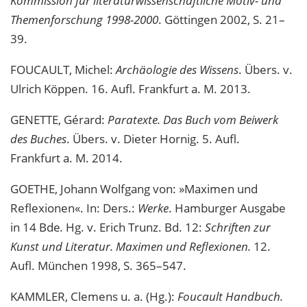
Kommission für literaturwissenschaftliche Motiv- und
Themenforschung 1998-2000
. Göttingen 2002, S. 21–
39.
FOUCAULT, Michel:
Archäologie des Wissens
. Übers. v.
Ulrich Köppen. 16. Aufl. Frankfurt a. M. 2013.
GENETTE, Gérard:
Paratexte. Das Buch vom Beiwerk
des Buches
. Übers. v. Dieter Hornig. 5. Aufl.
Frankfurt a. M. 2014.
GOETHE, Johann Wolfgang von: »Maximen und
Reflexionen«. In: Ders.:
Werke
. Hamburger Ausgabe
in 14 Bde
.
Hg. v. Erich Trunz. Bd. 12:
Schriften zur
Kunst und Literatur. Maximen und Reflexionen.
12.
Aufl. München 1998, S. 365–547.
KAMMLER, Clemens u. a. (Hg.):
Foucault Handbuch.