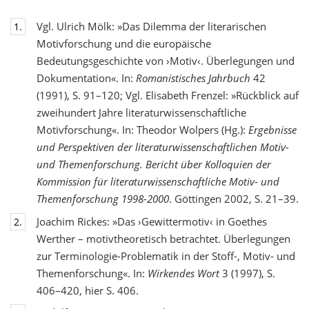
Vgl. Ulrich Mölk: »Das Dilemma der literarischen
1.
Motivforschung und die europäische
Bedeutungsgeschichte von ›Motiv‹. Überlegungen und
Dokumentation«. In:
Romanistisches Jahrbuch
42
(1991), S. 91–120; Vgl. Elisabeth Frenzel: »Rückblick auf
zweihundert Jahre literaturwissenschaftliche
Motivforschung«. In: Theodor Wolpers (Hg.):
Ergebnisse
und Perspektiven der literaturwissenschaftlichen Motiv-
und Themenforschung. Bericht über Kolloquien der
Kommission für literaturwissenschaftliche Motiv- und
Themenforschung 1998-2000
. Göttingen 2002, S. 21–39.
Joachim Rickes: »Das ›Gewittermotiv‹ in Goethes
2.
Werther – motivtheoretisch betrachtet. Überlegungen
zur Terminologie-Problematik in der Stoff-, Motiv- und
Themenforschung«. In:
Wirkendes Wort
3 (1997), S.
406–420, hier S. 406.