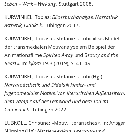
Leben – Werk – Wirkung
. Stuttgart 2008.
KURWINKEL, Tobias:
Bilderbuchanalyse. Narrativik,
Ästhetik, Didaktik
. Tübingen 2017.
KURWINKEL, Tobias u. Stefanie Jakobi: »Das Modell
der transmedialen Motivanalyse am Beispiel der
Animationsfilme
Spirited Away
und
Beauty and the
Beast
«. In:
kjl&m
19.3 (2019), S. 41–49.
KURWINKEL, Tobias u. Stefanie Jakobi (Hg.):
Narratoästhetik und Didaktik kinder- und
jugendmedialer Motive. Von literarischen Außenseitern,
dem Vampir auf der Leinwand und dem Tod im
Comicbuch
. Tübingen 2022.
LUBKOLL, Christine: »Motiv, literarisches«. In: Ansgar
Nünning (Hg):
Metzler-Lexikon. Literatur- und