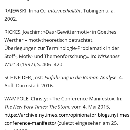
RAJEWSKI, Irina O.:
Intermedialität
. Tübingen u. a.
2002.
RICKES, Joachim: »Das ›Gewittermotiv‹ in Goethes
Werther – motivtheoretisch betrachtet.
Überlegungen zur Terminologie-Problematik in der
Stoff-, Motiv- und Themenforschung«. In:
Wirkendes
Wort
3 (1997), S. 406–420.
SCHNEIDER, Jost:
Einführung in die Roman-Analyse
. 4.
Aufl. Darmstadt 2016.
WAMPOLE, Christy: »The Conference Manifesto«. In:
The New York Times: The Stone
vom 4. Mai 2015,
https://archive.nytimes.com/opinionator.blogs.nytime
conference-manifesto/
(zuletzt eingesehen am 25.