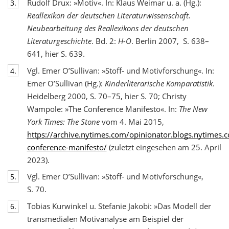
Rudolf Drux: »Motiv«. In: Klaus Weimar u. a. (Hg.):
3.
Reallexikon der deutschen Literaturwis
senschaft.
Neubearbeitung des Reallexikons der deutschen
Literaturgeschichte
. Bd. 2:
H-O
. Berlin 2007, S. 638–
641, hier S. 639.
Vgl. Emer O’Sullivan: »Stoff- und Motivforschung«. In:
4.
Emer O’Sullivan (Hg.):
Kinderliterarische Komparatistik
.
Heidelberg 2000, S. 70–75, hier S. 70; Christy
Wampole: »The Conference Manifesto«. In:
The New
York Times: The Stone
vom 4. Mai 2015,
https://archive.nytimes.com/opinionator.blogs.nytimes
conference-manifesto/
(zuletzt eingesehen am 25. April
2023).
Vgl. Emer O’Sullivan: »Stoff- und Motivforschung«,
5.
S. 70.
Tobias Kurwinkel u. Stefanie Jakobi: »Das Modell der
6.
transmedialen Motivanalyse am Beispiel der