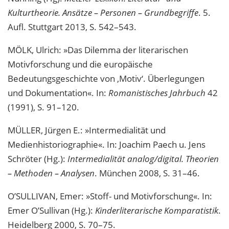
Kulturtheorie. Ansätze – Personen – Grundbegriffe
. 5.
Aufl. Stuttgart 2013, S. 542–543.
MÖLK, Ulrich: »Das Dilemma der literarischen
Motivforschung und die europäische
Bedeutungsgeschichte von ‚Motiv‘. Überlegungen
und Dokumentation«. In:
Romanistisches Jahrbuch
42
(1991), S. 91–120.
MÜLLER, Jürgen E.: »Intermedialität und
Medienhistoriographie«. In: Joachim Paech u. Jens
Schröter (Hg.):
Intermedialität analog/digital. Theorien
– Methoden – Analysen
. München 2008, S. 31–46.
O’SULLIVAN, Emer: »Stoff- und Motivforschung«. In:
Emer O’Sullivan (Hg.):
Kinderliterarische Komparatistik
.
Heidelberg 2000, S. 70–75.