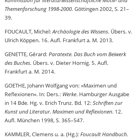
Kommission für literaturwissenschaftliche Motiv- und
Themenforschung 1998-2000
. Göttingen 2002, S. 21–
39.
FOUCAULT, Michel:
Archäologie des Wissens
. Übers. v.
Ulrich Köppen. 16. Aufl. Frankfurt a. M. 2013.
GENETTE, Gérard:
Paratexte. Das Buch vom Beiwerk
des Buches
. Übers. v. Dieter Hornig. 5. Aufl.
Frankfurt a. M. 2014.
GOETHE, Johann Wolfgang von: »Maximen und
Reflexionen«. In: Ders.:
Werke
. Hamburger Ausgabe
in 14 Bde
.
Hg. v. Erich Trunz. Bd. 12:
Schriften zur
Kunst und Literatur. Maximen und Reflexionen.
12.
Aufl. München 1998, S. 365–547.
KAMMLER, Clemens u. a. (Hg.):
Foucault Handbuch.