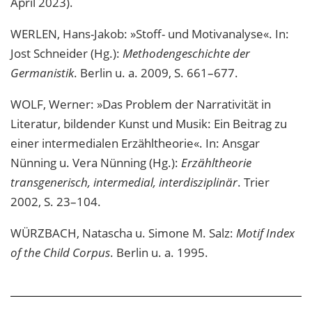
April 2023).
WERLEN, Hans-Jakob: »Stoff- und Motivanalyse«. In:
Jost Schneider (Hg.):
Methodengeschichte der
Germanistik
. Berlin u. a. 2009, S. 661–677.
WOLF, Werner: »Das Problem der Narrativität in
Literatur, bildender Kunst und Musik: Ein Beitrag zu
einer intermedialen Erzähltheorie«. In: Ansgar
Nünning u. Vera Nünning (Hg.):
Erzähltheorie
transgenerisch, intermedial, interdisziplinär
. Trier
2002, S. 23–104.
WÜRZBACH, Natascha u. Simone M. Salz:
Motif Index
of the Child Corpus
. Berlin u. a. 1995.