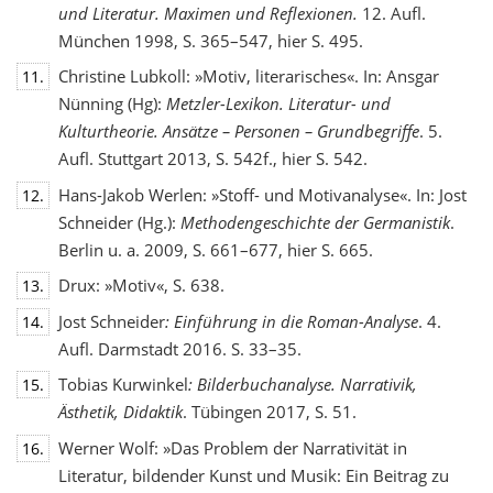
und Literatur. Maximen und Reflexionen.
12. Aufl.
München 1998, S. 365–547, hier S. 495.
Christine Lubkoll: »Motiv, literarisches«. In: Ansgar
11.
Nünning (Hg):
Metzler-Lexikon. Literatur- und
Kulturtheorie. Ansätze – Personen – Grundbegriffe
. 5.
Aufl. Stuttgart 2013, S. 542f., hier S. 542.
Hans-Jakob Werlen: »Stoff- und Motivanalyse«. In: Jost
12.
Schneider (Hg.):
Methodengeschichte
der Germanistik
.
Berlin u. a. 2009, S. 661–677, hier S. 665.
Drux: »Motiv«, S. 638.
13.
Jost Schneider
: Einführung in die Roman-Analyse
. 4.
14.
Aufl. Darmstadt 2016. S. 33–35.
Tobias Kurwinkel
: Bilderbuchanalyse. Narrativik,
15.
Ästhetik, Didaktik
. Tübingen 2017, S. 51.
Werner Wolf: »Das Problem der Narrativität in
16.
Literatur, bildender Kunst und Musik: Ein Beitrag zu