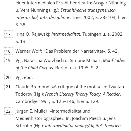
einer intermedialen Erzähltheorie«. In: Ansgar Nünning
u. Vera Nünning (Hg.):
Erzähltheorie transgenerisch,
intermedial, interdisziplinär
. Trier 2002, S. 23–104, hier
S. 38.
Irina O. Rajewskj:
Intermedialität
. Tübingen u. a. 2002,
17.
S. 13.
Werner Wolf: »Das Problem der Narrativität«, S. 42.
18.
Vgl. Natascha Würzbach u. Simone M. Salz:
Motif Index
19.
of the Child Corpus
. Berlin u. a. 1995, S. 2.
Vgl. ebd.
20.
Claude Bremond: »A critique of the motif«. In: Tzvetan
21.
Todorov (Hg.):
French Literary Theory Today. A Reader
.
Cambridge 1991, S. 125–146, hier S. 129.
Jürgen E. Müller: »Intermedialität und
22.
Medienhistoriographie«. In: Joachim Paech u. Jens
Schröter (Hg.):
Intermedialität analog/digital. Theorien –