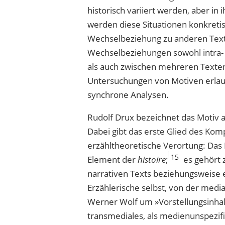
histo­risch variiert werden, aber i
werden diese Situationen konkretis
Wechselbeziehung zu anderen Text
Wechselbeziehungen sowohl intra- a
als auch zwischen mehreren Texten,
Untersuchungen von Motiven erlau
synchrone Analysen.
Rudolf Drux bezeichnet das Motiv al
Dabei gibt das erste Glied des Ko
erzähltheoretische Verortung: Das M
15
Element der
histoire
;
es gehört 
narrativen Texts beziehungsweise e
Erzählerische selbst, von der media
Werner Wolf um »Vorstellungsinha
transmediales, als medienunspezi