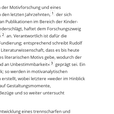
on der Motivforschung und eines
1
 den letzten Jahrzehnten,
der sich
an Publikationen im Bereich der Kinder-
iederschlägt, haftet dem Forschungszweig
2
«
an. Verantwortlich ist dafür die
Fundierung; entsprechend schreibt Rudolf
Literaturwissenschaft, dass es bis heute
es literarischen Motivs gebe, wodurch der
3
ad an Unbestimmbarkeit«
geprägt sei. Ein
ik; so werden in motivanalytischen
 erstellt, wobei letztere »weder im Hinblick
h auf Gestaltungsmomente,
 Bezüge und so weiter untersucht
ntwicklung eines trennscharfen und