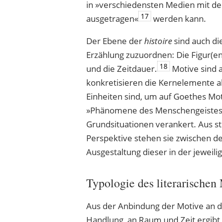
in »verschiedensten Medien mit d
17
ausgetragen«
werden kann.
Der Ebene der
histoire
sind auch d
Erzählung zuzuordnen: Die Figur(en
18
und die Zeitdauer.
Motive sind 
konkretisieren die Kernelemente al
Einheiten sind, um auf Goethes M
»Phänomene des Menschengeistes« i
Grundsituationen verankert. Aus str
Perspektive stehen sie zwischen 
Ausgestaltung dieser in der jeweili
Typologie des literarischen
Aus der Anbindung der Motive an d
Handlung, an Raum und Zeit ergibt 