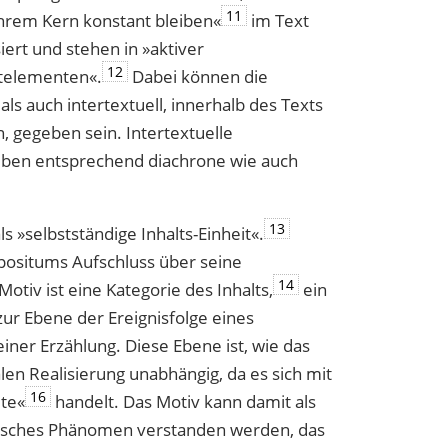
11
n ihrem Kern konstant bleiben«
im Text
iert und stehen in »aktiver
12
­elementen«.
Dabei können die
ls auch intertextuell, innerhalb des Texts
 gegeben sein. Intertextuelle
ben entsprechend diachrone wie auch
13
s »selbstständige Inhalts-Einheit«.
mpositums Aufschluss über seine
14
otiv ist eine Kategorie des Inhalts,
ein
zur Ebene der Ereignisfolge eines
iner Erzählung. Diese Ebene ist, wie das
len Realisierung unabhängig, da es sich mit
16
lte«
handelt. Das Motiv kann damit als
fisches Phänomen verstanden werden, das