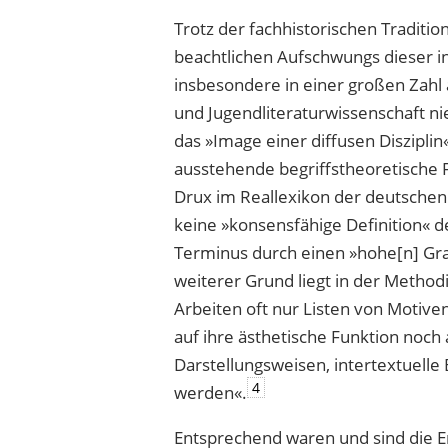
Trotz der fachhistorischen Traditi
beachtlichen Aufschwungs dieser in
insbesondere in einer großen Zahl 
und Jugendliteraturwissenschaft n
das »Image einer diffusen Disziplin
ausstehende begriffstheoretische 
Drux im Reallexikon der deutschen 
keine »konsensfähige Definition« d
Terminus durch einen »hohe[n] Gr
weiterer Grund liegt in der Method
Arbeiten oft nur Listen von Motiven
auf ihre ästhetische Funktion noc
Darstellungsweisen, intertextuelle
4
werden«.
Entsprechend waren und sind die E