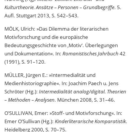
Kulturtheorie. Ansätze – Personen – Grundbegriffe
. 5.
Aufl. Stuttgart 2013, S. 542–543.
MÖLK, Ulrich: »Das Dilemma der literarischen
Motivforschung und die europäische
Bedeutungsgeschichte von ‚Motiv‘. Überlegungen
und Dokumentation«. In:
Romanistisches Jahrbuch
42
(1991), S. 91–120.
MÜLLER, Jürgen E.: »Intermedialität und
Medienhistoriographie«. In: Joachim Paech u. Jens
Schröter (Hg.):
Intermedialität analog/digital. Theorien
– Methoden – Analysen
. München 2008, S. 31–46.
O’SULLIVAN, Emer: »Stoff- und Motivforschung«. In:
Emer O’Sullivan (Hg.):
Kinderliterarische Komparatistik
.
Heidelberg 2000, S. 70–75.