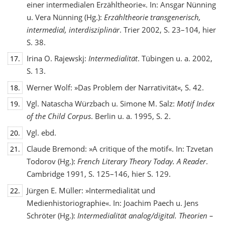
einer intermedialen Erzähltheorie«. In: Ansgar Nünning
u. Vera Nünning (Hg.):
Erzähltheorie transgenerisch,
intermedial, interdisziplinär
. Trier 2002, S. 23–104, hier
S. 38.
Irina O. Rajewskj:
Intermedialität
. Tübingen u. a. 2002,
17.
S. 13.
Werner Wolf: »Das Problem der Narrativität«, S. 42.
18.
Vgl. Natascha Würzbach u. Simone M. Salz:
Motif Index
19.
of the Child Corpus
. Berlin u. a. 1995, S. 2.
Vgl. ebd.
20.
Claude Bremond: »A critique of the motif«. In: Tzvetan
21.
Todorov (Hg.):
French Literary Theory Today. A Reader
.
Cambridge 1991, S. 125–146, hier S. 129.
Jürgen E. Müller: »Intermedialität und
22.
Medienhistoriographie«. In: Joachim Paech u. Jens
Schröter (Hg.):
Intermedialität analog/digital. Theorien –