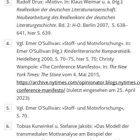
Rudolf Drux: »Motiv«. In: Klaus Weimar u. a. (Hg.):
3.
Reallexikon der deutschen Literaturwis
senschaft.
Neubearbeitung des Reallexikons der deutschen
Literaturgeschichte
. Bd. 2:
H-O
. Berlin 2007, S. 638–
641, hier S. 639.
Vgl. Emer O’Sullivan: »Stoff- und Motivforschung«. In:
4.
Emer O’Sullivan (Hg.):
Kinderliterarische Komparatistik
.
Heidelberg 2000, S. 70–75, hier S. 70; Christy
Wampole: »The Conference Manifesto«. In:
The New
York Times: The Stone
vom 4. Mai 2015,
https://archive.nytimes.com/opinionator.blogs.nytimes
conference-manifesto/
(zuletzt eingesehen am 25. April
2023).
Vgl. Emer O’Sullivan: »Stoff- und Motivforschung«,
5.
S. 70.
Tobias Kurwinkel u. Stefanie Jakobi: »Das Modell der
6.
transmedialen Motivanalyse am Beispiel der