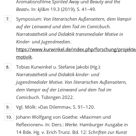
Animationsfilme
Spirited Away
und
Beauty and the
Beast
«. In:
kjl&m
19.3 (2019), S. 41–49.
Symposium:
Von literarischen Außenseitern, dem Vampir
7.
auf der Leinwand und dem Tod
im Comicbuch.
Narratoästhetik und Didaktik transmedialer Motive in
Kinder- und Jugendmedien
.
https://www.kurwinkel.de/index.php/forschung/projekte
motivik
.
Tobias Kurwinkel u. Stefanie Jakobi (Hg.):
8.
Narratoästhetik und Didaktik kinder- und
jugend
medialer Motive. Von literarischen Außenseitern,
dem Vampir auf der Leinwand und dem Tod im
Comicbuch
. Tübingen 2022.
Vgl. Mölk: »Das Dilemma«, S. 91–120.
9.
Johann Wolfgang von Goethe: »Maximen und
10.
Reflexionen«. In: Ders.:
Werke
. Hamburger Ausgabe in
14 Bde
.
Hg. v. Erich Trunz. Bd. 12:
Schriften zur Kunst