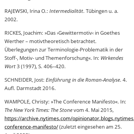
RAJEWSKI, Irina O.:
Intermedialität
. Tübingen u. a.
2002.
RICKES, Joachim: »Das ›Gewittermotiv‹ in Goethes
Werther – motivtheoretisch betrachtet.
Überlegungen zur Terminologie-Problematik in der
Stoff-, Motiv- und Themenforschung«. In:
Wirkendes
Wort
3 (1997), S. 406–420.
SCHNEIDER, Jost:
Einführung in die Roman-Analyse
. 4.
Aufl. Darmstadt 2016.
WAMPOLE, Christy: »The Conference Manifesto«. In:
The New York Times: The Stone
vom 4. Mai 2015,
https://archive.nytimes.com/opinionator.blogs.nytime
conference-manifesto/
(zuletzt eingesehen am 25.