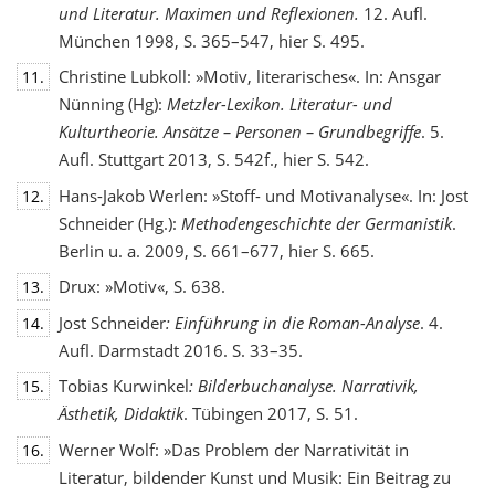
und Literatur. Maximen und Reflexionen.
12. Aufl.
München 1998, S. 365–547, hier S. 495.
Christine Lubkoll: »Motiv, literarisches«. In: Ansgar
11.
Nünning (Hg):
Metzler-Lexikon. Literatur- und
Kulturtheorie. Ansätze – Personen – Grundbegriffe
. 5.
Aufl. Stuttgart 2013, S. 542f., hier S. 542.
Hans-Jakob Werlen: »Stoff- und Motivanalyse«. In: Jost
12.
Schneider (Hg.):
Methodengeschichte
der Germanistik
.
Berlin u. a. 2009, S. 661–677, hier S. 665.
Drux: »Motiv«, S. 638.
13.
Jost Schneider
: Einführung in die Roman-Analyse
. 4.
14.
Aufl. Darmstadt 2016. S. 33–35.
Tobias Kurwinkel
: Bilderbuchanalyse. Narrativik,
15.
Ästhetik, Didaktik
. Tübingen 2017, S. 51.
Werner Wolf: »Das Problem der Narrativität in
16.
Literatur, bildender Kunst und Musik: Ein Beitrag zu