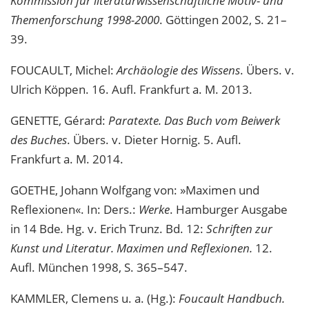
Kommission für literaturwissenschaftliche Motiv- und
Themenforschung 1998-2000
. Göttingen 2002, S. 21–
39.
FOUCAULT, Michel:
Archäologie des Wissens
. Übers. v.
Ulrich Köppen. 16. Aufl. Frankfurt a. M. 2013.
GENETTE, Gérard:
Paratexte. Das Buch vom Beiwerk
des Buches
. Übers. v. Dieter Hornig. 5. Aufl.
Frankfurt a. M. 2014.
GOETHE, Johann Wolfgang von: »Maximen und
Reflexionen«. In: Ders.:
Werke
. Hamburger Ausgabe
in 14 Bde
.
Hg. v. Erich Trunz. Bd. 12:
Schriften zur
Kunst und Literatur. Maximen und Reflexionen.
12.
Aufl. München 1998, S. 365–547.
KAMMLER, Clemens u. a. (Hg.):
Foucault Handbuch.