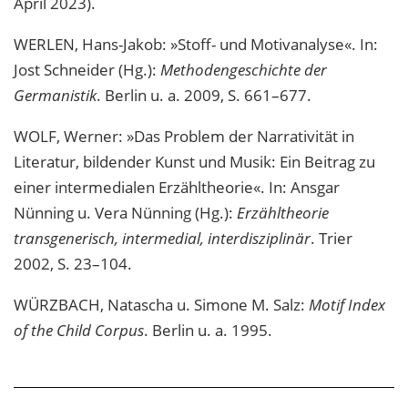
April 2023).
WERLEN, Hans-Jakob: »Stoff- und Motivanalyse«. In:
Jost Schneider (Hg.):
Methodengeschichte der
Germanistik
. Berlin u. a. 2009, S. 661–677.
WOLF, Werner: »Das Problem der Narrativität in
Literatur, bildender Kunst und Musik: Ein Beitrag zu
einer intermedialen Erzähltheorie«. In: Ansgar
Nünning u. Vera Nünning (Hg.):
Erzähltheorie
transgenerisch, intermedial, interdisziplinär
. Trier
2002, S. 23–104.
WÜRZBACH, Natascha u. Simone M. Salz:
Motif Index
of the Child Corpus
. Berlin u. a. 1995.