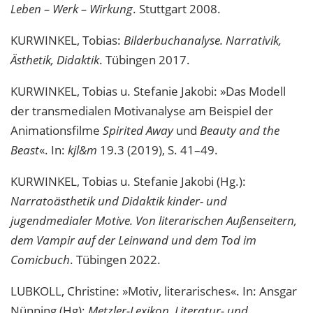
Leben – Werk – Wirkung
. Stuttgart 2008.
KURWINKEL, Tobias:
Bilderbuchanalyse. Narrativik,
Ästhetik, Didaktik
. Tübingen 2017.
KURWINKEL, Tobias u. Stefanie Jakobi: »Das Modell
der transmedialen Motivanalyse am Beispiel der
Animationsfilme
Spirited Away
und
Beauty and the
Beast
«. In:
kjl&m
19.3 (2019), S. 41–49.
KURWINKEL, Tobias u. Stefanie Jakobi (Hg.):
Narratoästhetik und Didaktik kinder- und
jugendmedialer Motive. Von literarischen Außenseitern,
dem Vampir auf der Leinwand und dem Tod im
Comicbuch
. Tübingen 2022.
LUBKOLL, Christine: »Motiv, literarisches«. In: Ansgar
Nünning (Hg):
Metzler-Lexikon. Literatur- und