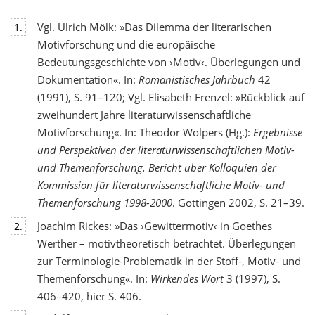
Vgl. Ulrich Mölk: »Das Dilemma der literarischen
1.
Motivforschung und die europäische
Bedeutungsgeschichte von ›Motiv‹. Überlegungen und
Dokumentation«. In:
Romanistisches Jahrbuch
42
(1991), S. 91–120; Vgl. Elisabeth Frenzel: »Rückblick auf
zweihundert Jahre literaturwissenschaftliche
Motivforschung«. In: Theodor Wolpers (Hg.):
Ergebnisse
und Perspektiven der literaturwissenschaftlichen Motiv-
und Themenforschung. Bericht über Kolloquien der
Kommission für literaturwissenschaftliche Motiv- und
Themenforschung 1998-2000
. Göttingen 2002, S. 21–39.
Joachim Rickes: »Das ›Gewittermotiv‹ in Goethes
2.
Werther – motivtheoretisch betrachtet. Überlegungen
zur Terminologie-Problematik in der Stoff-, Motiv- und
Themenforschung«. In:
Wirkendes Wort
3 (1997), S.
406–420, hier S. 406.