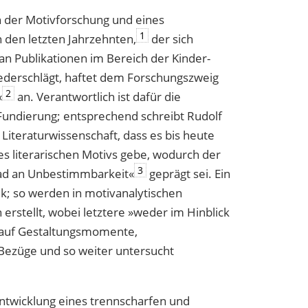
on der Motivforschung und eines
1
 den letzten Jahrzehnten,
der sich
an Publikationen im Bereich der Kinder-
iederschlägt, haftet dem Forschungszweig
2
«
an. Verantwortlich ist dafür die
Fundierung; entsprechend schreibt Rudolf
Literaturwissenschaft, dass es bis heute
es literarischen Motivs gebe, wodurch der
3
ad an Unbestimmbarkeit«
geprägt sei. Ein
ik; so werden in motivanalytischen
 erstellt, wobei letztere »weder im Hinblick
h auf Gestaltungsmomente,
 Bezüge und so weiter untersucht
ntwicklung eines trennscharfen und