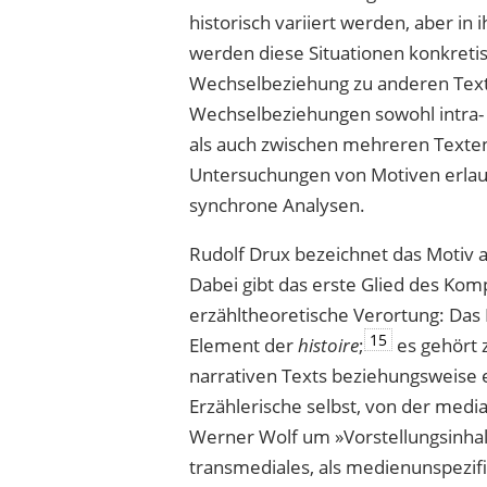
histo­risch variiert werden, aber i
werden diese Situationen konkretis
Wechselbeziehung zu anderen Text
Wechselbeziehungen sowohl intra- a
als auch zwischen mehreren Texten,
Untersuchungen von Motiven erlau
synchrone Analysen.
Rudolf Drux bezeichnet das Motiv al
Dabei gibt das erste Glied des Ko
erzähltheoretische Verortung: Das M
15
Element der
histoire
;
es gehört 
narrativen Texts beziehungsweise e
Erzählerische selbst, von der media
Werner Wolf um »Vorstellungsinha
transmediales, als medienunspezi