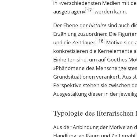
in »verschiedensten Medien mit d
17
ausgetragen«
werden kann.
Der Ebene der
histoire
sind auch d
Erzählung zuzuordnen: Die Figur(en
18
und die Zeitdauer.
Motive sind 
konkretisieren die Kernelemente al
Einheiten sind, um auf Goethes M
»Phänomene des Menschengeistes« i
Grundsituationen verankert. Aus str
Perspektive stehen sie zwischen 
Ausgestaltung dieser in der jeweili
Typologie des literarischen
Aus der Anbindung der Motive an d
Handlung, an Raum und Zeit ergibt 