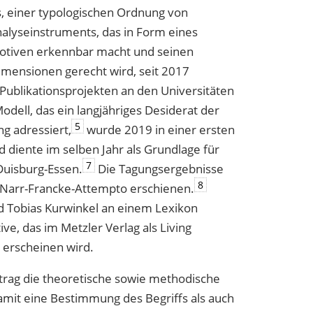
s, einer typologischen Ordnung von
nalyseinstruments, das in Form eines
Motiven erkennbar macht und seinen
imensionen gerecht wird, seit 2017
ublikationsprojekten an den Universitäten
ell, das ein langjähriges Desiderat der
5
ng adressiert,
wurde 2019 in einer ersten
d diente im selben Jahr als Grundlage für
7
Duisburg-Essen.
Die Tagungsergebnisse
8
 Narr-Francke-Attempto erschienen.
nd Tobias Kurwinkel an einem Lexikon
ve, das im Metzler Verlag als Living
 erscheinen wird.
itrag die theoretische sowie methodische
amit eine Bestimmung des Begriffs als auch