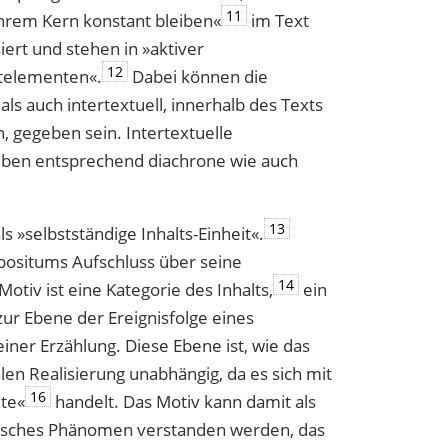
11
n ihrem Kern konstant bleiben«
im Text
iert und stehen in »aktiver
12
­elementen«.
Dabei können die
ls auch intertextuell, innerhalb des Texts
 gegeben sein. Intertextuelle
ben entsprechend diachrone wie auch
13
s »selbstständige Inhalts-Einheit«.
mpositums Aufschluss über seine
14
otiv ist eine Kategorie des Inhalts,
ein
zur Ebene der Ereignisfolge eines
iner Erzählung. Diese Ebene ist, wie das
len Realisierung unabhängig, da es sich mit
16
lte«
handelt. Das Motiv kann damit als
fisches Phänomen verstanden werden, das