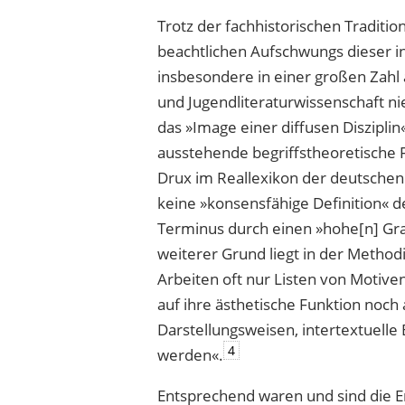
Trotz der fachhistorischen Traditi
beachtlichen Aufschwungs dieser in
insbesondere in einer großen Zahl 
und Jugendliteraturwissenschaft n
das »Image einer diffusen Disziplin
ausstehende begriffstheoretische 
Drux im Reallexikon der deutschen 
keine »konsensfähige Definition« d
Terminus durch einen »hohe[n] Gr
weiterer Grund liegt in der Method
Arbeiten oft nur Listen von Motiven
auf ihre ästhetische Funktion noc
Darstellungsweisen, intertextuelle
4
werden«.
Entsprechend waren und sind die E