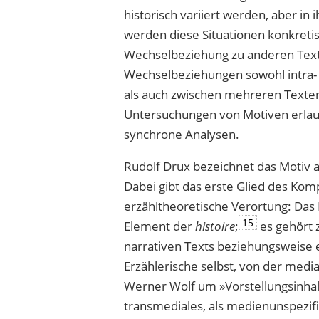
histo­risch variiert werden, aber i
werden diese Situationen konkretis
Wechselbeziehung zu anderen Text
Wechselbeziehungen sowohl intra- a
als auch zwischen mehreren Texten,
Untersuchungen von Motiven erlau
synchrone Analysen.
Rudolf Drux bezeichnet das Motiv al
Dabei gibt das erste Glied des Ko
erzähltheoretische Verortung: Das M
15
Element der
histoire
;
es gehört 
narrativen Texts beziehungsweise e
Erzählerische selbst, von der media
Werner Wolf um »Vorstellungsinha
transmediales, als medienunspezi