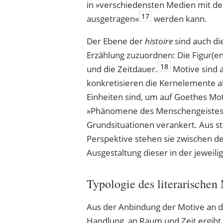
in »verschiedensten Medien mit d
17
ausgetragen«
werden kann.
Der Ebene der
histoire
sind auch d
Erzählung zuzuordnen: Die Figur(en
18
und die Zeitdauer.
Motive sind 
konkretisieren die Kernelemente al
Einheiten sind, um auf Goethes M
»Phänomene des Menschengeistes« i
Grundsituationen verankert. Aus str
Perspektive stehen sie zwischen 
Ausgestaltung dieser in der jeweili
Typologie des literarischen
Aus der Anbindung der Motive an d
Handlung, an Raum und Zeit ergibt 