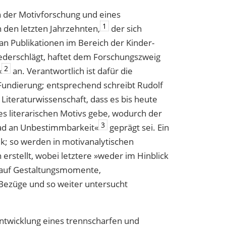
on der Motivforschung und eines
1
 den letzten Jahrzehnten,
der sich
an Publikationen im Bereich der Kinder-
iederschlägt, haftet dem Forschungszweig
2
«
an. Verantwortlich ist dafür die
Fundierung; entsprechend schreibt Rudolf
Literaturwissenschaft, dass es bis heute
es literarischen Motivs gebe, wodurch der
3
ad an Unbestimmbarkeit«
geprägt sei. Ein
ik; so werden in motivanalytischen
 erstellt, wobei letztere »weder im Hinblick
h auf Gestaltungsmomente,
 Bezüge und so weiter untersucht
ntwicklung eines trennscharfen und