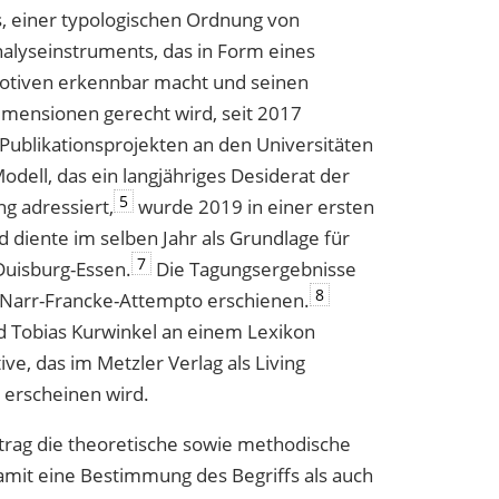
s, einer typologischen Ordnung von
nalyseinstruments, das in Form eines
Motiven erkennbar macht und seinen
imensionen gerecht wird, seit 2017
ublikationsprojekten an den Universitäten
ell, das ein langjähriges Desiderat der
5
ng adressiert,
wurde 2019 in einer ersten
d diente im selben Jahr als Grundlage für
7
Duisburg-Essen.
Die Tagungsergebnisse
8
 Narr-Francke-Attempto erschienen.
nd Tobias Kurwinkel an einem Lexikon
ve, das im Metzler Verlag als Living
 erscheinen wird.
itrag die theoretische sowie methodische
amit eine Bestimmung des Begriffs als auch