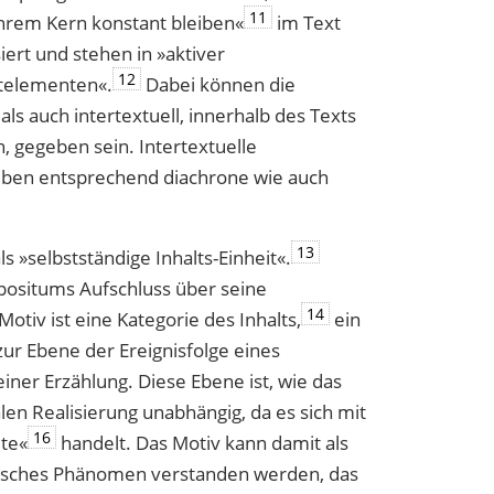
11
n ihrem Kern konstant bleiben«
im Text
iert und stehen in »aktiver
12
­elementen«.
Dabei können die
ls auch intertextuell, innerhalb des Texts
 gegeben sein. Intertextuelle
ben entsprechend diachrone wie auch
13
s »selbstständige Inhalts-Einheit«.
mpositums Aufschluss über seine
14
otiv ist eine Kategorie des Inhalts,
ein
zur Ebene der Ereignisfolge eines
iner Erzählung. Diese Ebene ist, wie das
len Realisierung unabhängig, da es sich mit
16
lte«
handelt. Das Motiv kann damit als
fisches Phänomen verstanden werden, das