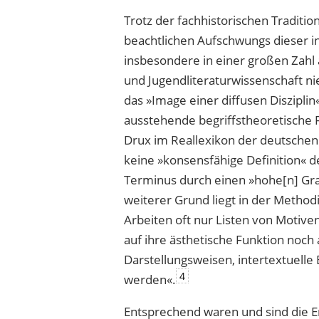
Trotz der fachhistorischen Traditi
beachtlichen Aufschwungs dieser in
insbesondere in einer großen Zahl 
und Jugendliteraturwissenschaft n
das »Image einer diffusen Disziplin
ausstehende begriffstheoretische 
Drux im Reallexikon der deutschen 
keine »konsensfähige Definition« d
Terminus durch einen »hohe[n] Gr
weiterer Grund liegt in der Method
Arbeiten oft nur Listen von Motiven
auf ihre ästhetische Funktion noc
Darstellungsweisen, intertextuelle
4
werden«.
Entsprechend waren und sind die E