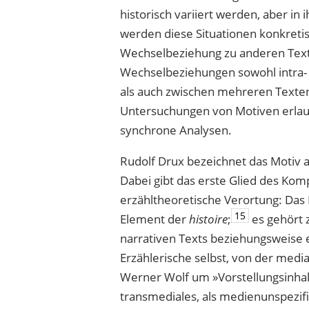
histo­risch variiert werden, aber i
werden diese Situationen konkretis
Wechselbeziehung zu anderen Text
Wechselbeziehungen sowohl intra- a
als auch zwischen mehreren Texten,
Untersuchungen von Motiven erlau
synchrone Analysen.
Rudolf Drux bezeichnet das Motiv al
Dabei gibt das erste Glied des Ko
erzähltheoretische Verortung: Das M
15
Element der
histoire
;
es gehört 
narrativen Texts beziehungsweise e
Erzählerische selbst, von der media
Werner Wolf um »Vorstellungsinha
transmediales, als medienunspezi