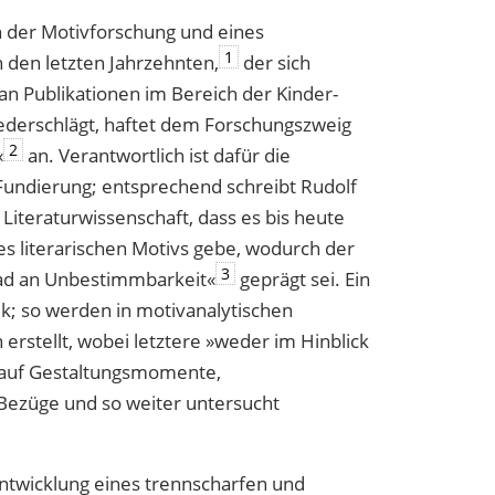
on der Motivforschung und eines
1
 den letzten Jahrzehnten,
der sich
an Publikationen im Bereich der Kinder-
iederschlägt, haftet dem Forschungszweig
2
«
an. Verantwortlich ist dafür die
Fundierung; entsprechend schreibt Rudolf
Literaturwissenschaft, dass es bis heute
es literarischen Motivs gebe, wodurch der
3
ad an Unbestimmbarkeit«
geprägt sei. Ein
ik; so werden in motivanalytischen
 erstellt, wobei letztere »weder im Hinblick
h auf Gestaltungsmomente,
 Bezüge und so weiter untersucht
ntwicklung eines trennscharfen und