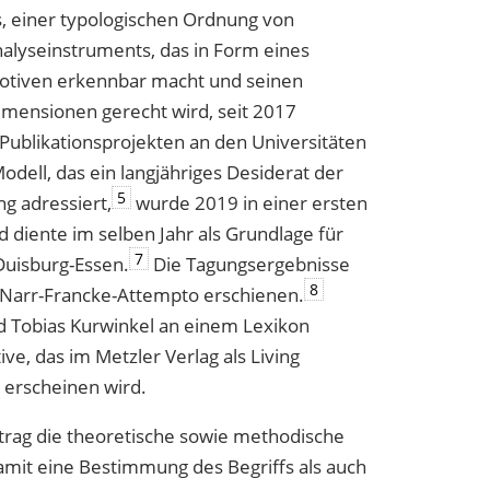
s, einer typologischen Ordnung von
nalyseinstruments, das in Form eines
Motiven erkennbar macht und seinen
imensionen gerecht wird, seit 2017
ublikationsprojekten an den Universitäten
ell, das ein langjähriges Desiderat der
5
ng adressiert,
wurde 2019 in einer ersten
d diente im selben Jahr als Grundlage für
7
Duisburg-Essen.
Die Tagungsergebnisse
8
 Narr-Francke-Attempto erschienen.
nd Tobias Kurwinkel an einem Lexikon
ve, das im Metzler Verlag als Living
 erscheinen wird.
itrag die theoretische sowie methodische
amit eine Bestimmung des Begriffs als auch