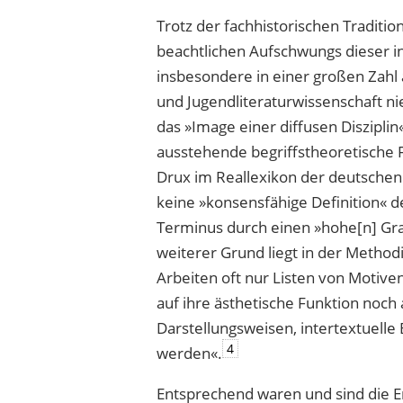
Trotz der fachhistorischen Traditi
beachtlichen Aufschwungs dieser in
insbesondere in einer großen Zahl 
und Jugendliteraturwissenschaft n
das »Image einer diffusen Disziplin
ausstehende begriffstheoretische 
Drux im Reallexikon der deutschen 
keine »konsensfähige Definition« d
Terminus durch einen »hohe[n] Gr
weiterer Grund liegt in der Method
Arbeiten oft nur Listen von Motiven
auf ihre ästhetische Funktion noc
Darstellungsweisen, intertextuelle
4
werden«.
Entsprechend waren und sind die E