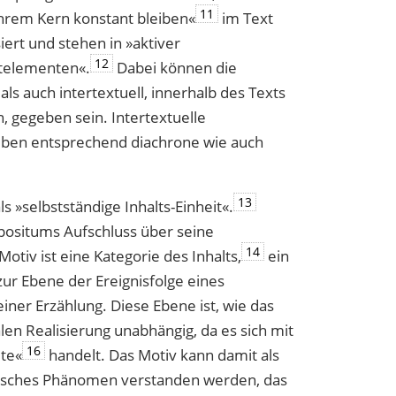
11
n ihrem Kern konstant bleiben«
im Text
iert und stehen in »aktiver
12
­elementen«.
Dabei können die
ls auch intertextuell, innerhalb des Texts
 gegeben sein. Intertextuelle
ben entsprechend diachrone wie auch
13
s »selbstständige Inhalts-Einheit«.
mpositums Aufschluss über seine
14
otiv ist eine Kategorie des Inhalts,
ein
zur Ebene der Ereignisfolge eines
iner Erzählung. Diese Ebene ist, wie das
len Realisierung unabhängig, da es sich mit
16
lte«
handelt. Das Motiv kann damit als
fisches Phänomen verstanden werden, das