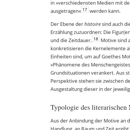
in »verschiedensten Medien mit d
17
ausgetragen«
werden kann.
Der Ebene der
histoire
sind auch d
Erzählung zuzuordnen: Die Figur(en
18
und die Zeitdauer.
Motive sind 
konkretisieren die Kernelemente al
Einheiten sind, um auf Goethes M
»Phänomene des Menschengeistes« i
Grundsituationen verankert. Aus str
Perspektive stehen sie zwischen 
Ausgestaltung dieser in der jeweili
Typologie des literarischen
Aus der Anbindung der Motive an d
Handlung, an Raum und Zeit ergibt 