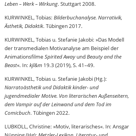
Leben – Werk – Wirkung
. Stuttgart 2008.
KURWINKEL, Tobias:
Bilderbuchanalyse. Narrativik,
Ästhetik, Didaktik
. Tübingen 2017.
KURWINKEL, Tobias u. Stefanie Jakobi: »Das Modell
der transmedialen Motivanalyse am Beispiel der
Animationsfilme
Spirited Away
und
Beauty and the
Beast
«. In:
kjl&m
19.3 (2019), S. 41–49.
KURWINKEL, Tobias u. Stefanie Jakobi (Hg.):
Narratoästhetik und Didaktik kinder- und
jugendmedialer Motive. Von literarischen Außenseitern,
dem Vampir auf der Leinwand und dem Tod im
Comicbuch
. Tübingen 2022.
LUBKOLL, Christine: »Motiv, literarisches«. In: Ansgar
Nünning (Hg):
Metzler-Lexikon. Literatur- und