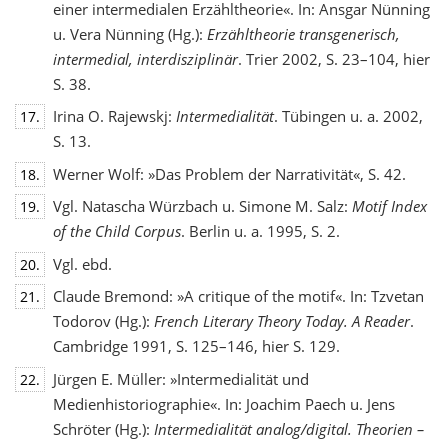
einer intermedialen Erzähltheorie«. In: Ansgar Nünning
u. Vera Nünning (Hg.):
Erzähltheorie transgenerisch,
intermedial, interdisziplinär
. Trier 2002, S. 23–104, hier
S. 38.
Irina O. Rajewskj:
Intermedialität
. Tübingen u. a. 2002,
17.
S. 13.
Werner Wolf: »Das Problem der Narrativität«, S. 42.
18.
Vgl. Natascha Würzbach u. Simone M. Salz:
Motif Index
19.
of the Child Corpus
. Berlin u. a. 1995, S. 2.
Vgl. ebd.
20.
Claude Bremond: »A critique of the motif«. In: Tzvetan
21.
Todorov (Hg.):
French Literary Theory Today. A Reader
.
Cambridge 1991, S. 125–146, hier S. 129.
Jürgen E. Müller: »Intermedialität und
22.
Medienhistoriographie«. In: Joachim Paech u. Jens
Schröter (Hg.):
Intermedialität analog/digital. Theorien –