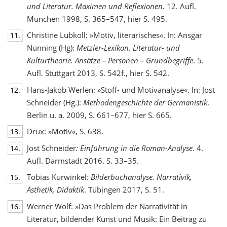
und Literatur. Maximen und Reflexionen.
12. Aufl.
München 1998, S. 365–547, hier S. 495.
Christine Lubkoll: »Motiv, literarisches«. In: Ansgar
11.
Nünning (Hg):
Metzler-Lexikon. Literatur- und
Kulturtheorie. Ansätze – Personen – Grundbegriffe
. 5.
Aufl. Stuttgart 2013, S. 542f., hier S. 542.
Hans-Jakob Werlen: »Stoff- und Motivanalyse«. In: Jost
12.
Schneider (Hg.):
Methodengeschichte
der Germanistik
.
Berlin u. a. 2009, S. 661–677, hier S. 665.
Drux: »Motiv«, S. 638.
13.
Jost Schneider
: Einführung in die Roman-Analyse
. 4.
14.
Aufl. Darmstadt 2016. S. 33–35.
Tobias Kurwinkel
: Bilderbuchanalyse. Narrativik,
15.
Ästhetik, Didaktik
. Tübingen 2017, S. 51.
Werner Wolf: »Das Problem der Narrativität in
16.
Literatur, bildender Kunst und Musik: Ein Beitrag zu