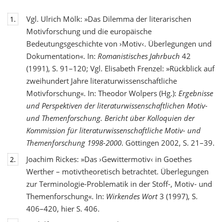
Vgl. Ulrich Mölk: »Das Dilemma der literarischen
1.
Motivforschung und die europäische
Bedeutungsgeschichte von ›Motiv‹. Überlegungen und
Dokumentation«. In:
Romanistisches Jahrbuch
42
(1991), S. 91–120; Vgl. Elisabeth Frenzel: »Rückblick auf
zweihundert Jahre literaturwissenschaftliche
Motivforschung«. In: Theodor Wolpers (Hg.):
Ergebnisse
und Perspektiven der literaturwissenschaftlichen Motiv-
und Themenforschung. Bericht über Kolloquien der
Kommission für literaturwissenschaftliche Motiv- und
Themenforschung 1998-2000
. Göttingen 2002, S. 21–39.
Joachim Rickes: »Das ›Gewittermotiv‹ in Goethes
2.
Werther – motivtheoretisch betrachtet. Überlegungen
zur Terminologie-Problematik in der Stoff-, Motiv- und
Themenforschung«. In:
Wirkendes Wort
3 (1997), S.
406–420, hier S. 406.