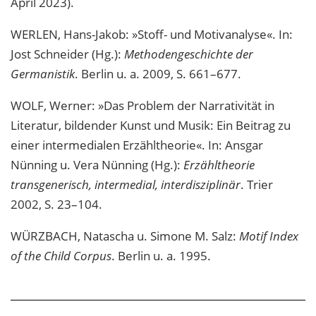
April 2023).
WERLEN, Hans-Jakob: »Stoff- und Motivanalyse«. In:
Jost Schneider (Hg.):
Methodengeschichte der
Germanistik
. Berlin u. a. 2009, S. 661–677.
WOLF, Werner: »Das Problem der Narrativität in
Literatur, bildender Kunst und Musik: Ein Beitrag zu
einer intermedialen Erzähltheorie«. In: Ansgar
Nünning u. Vera Nünning (Hg.):
Erzähltheorie
transgenerisch, intermedial, interdisziplinär
. Trier
2002, S. 23–104.
WÜRZBACH, Natascha u. Simone M. Salz:
Motif Index
of the Child Corpus
. Berlin u. a. 1995.