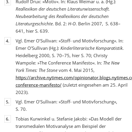
Rudolf Drux: »Motiv«. In: Klaus Weimar u. a. (Hg.):
3.
Reallexikon der deutschen Literaturwis
senschaft.
Neubearbeitung des Reallexikons der deutschen
Literaturgeschichte
. Bd. 2:
H-O
. Berlin 2007, S. 638–
641, hier S. 639.
Vgl. Emer O’Sullivan: »Stoff- und Motivforschung«. In:
4.
Emer O’Sullivan (Hg.):
Kinderliterarische Komparatistik
.
Heidelberg 2000, S. 70–75, hier S. 70; Christy
Wampole: »The Conference Manifesto«. In:
The New
York Times: The Stone
vom 4. Mai 2015,
https://archive.nytimes.com/opinionator.blogs.nytimes
conference-manifesto/
(zuletzt eingesehen am 25. April
2023).
Vgl. Emer O’Sullivan: »Stoff- und Motivforschung«,
5.
S. 70.
Tobias Kurwinkel u. Stefanie Jakobi: »Das Modell der
6.
transmedialen Motivanalyse am Beispiel der