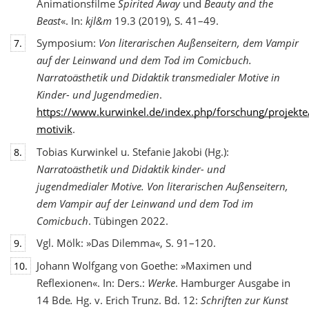
Animationsfilme
Spirited Away
und
Beauty and the
Beast
«. In:
kjl&m
19.3 (2019), S. 41–49.
Symposium:
Von literarischen Außenseitern, dem Vampir
7.
auf der Leinwand und dem Tod
im Comicbuch.
Narratoästhetik und Didaktik transmedialer Motive in
Kinder- und Jugendmedien
.
https://www.kurwinkel.de/index.php/forschung/projekte
motivik
.
Tobias Kurwinkel u. Stefanie Jakobi (Hg.):
8.
Narratoästhetik und Didaktik kinder- und
jugend
medialer Motive. Von literarischen Außenseitern,
dem Vampir auf der Leinwand und dem Tod im
Comicbuch
. Tübingen 2022.
Vgl. Mölk: »Das Dilemma«, S. 91–120.
9.
Johann Wolfgang von Goethe: »Maximen und
10.
Reflexionen«. In: Ders.:
Werke
. Hamburger Ausgabe in
14 Bde
.
Hg. v. Erich Trunz. Bd. 12:
Schriften zur Kunst