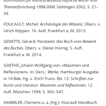
Kommission für literaturwissenschaftliche Motiv- und
Themenforschung 1998-2000
. Göttingen 2002, S. 21–
39.
FOUCAULT, Michel:
Archäologie des Wissens
. Übers. v.
Ulrich Köppen. 16. Aufl. Frankfurt a. M. 2013.
GENETTE, Gérard:
Paratexte. Das Buch vom Beiwerk
des Buches
. Übers. v. Dieter Hornig. 5. Aufl.
Frankfurt a. M. 2014.
GOETHE, Johann Wolfgang von: »Maximen und
Reflexionen«. In: Ders.:
Werke
. Hamburger Ausgabe
in 14 Bde
.
Hg. v. Erich Trunz. Bd. 12:
Schriften zur
Kunst und Literatur. Maximen und Reflexionen.
12.
Aufl. München 1998, S. 365–547.
KAMMLER, Clemens u. a. (Hg.):
Foucault Handbuch.