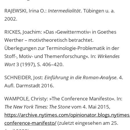
RAJEWSKI, Irina O.:
Intermedialität
. Tübingen u. a.
2002.
RICKES, Joachim: »Das ›Gewittermotiv‹ in Goethes
Werther – motivtheoretisch betrachtet.
Überlegungen zur Terminologie-Problematik in der
Stoff-, Motiv- und Themenforschung«. In:
Wirkendes
Wort
3 (1997), S. 406–420.
SCHNEIDER, Jost:
Einführung in die Roman-Analyse
. 4.
Aufl. Darmstadt 2016.
WAMPOLE, Christy: »The Conference Manifesto«. In:
The New York Times: The Stone
vom 4. Mai 2015,
https://archive.nytimes.com/opinionator.blogs.nytime
conference-manifesto/
(zuletzt eingesehen am 25.