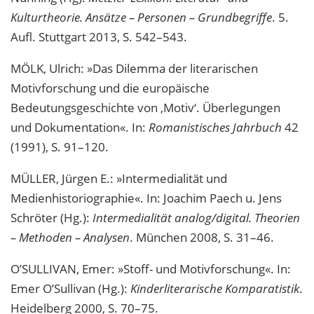
Kulturtheorie. Ansätze – Personen – Grundbegriffe
. 5.
Aufl. Stuttgart 2013, S. 542–543.
MÖLK, Ulrich: »Das Dilemma der literarischen
Motivforschung und die europäische
Bedeutungsgeschichte von ‚Motiv‘. Überlegungen
und Dokumentation«. In:
Romanistisches Jahrbuch
42
(1991), S. 91–120.
MÜLLER, Jürgen E.: »Intermedialität und
Medienhistoriographie«. In: Joachim Paech u. Jens
Schröter (Hg.):
Intermedialität analog/digital. Theorien
– Methoden – Analysen
. München 2008, S. 31–46.
O’SULLIVAN, Emer: »Stoff- und Motivforschung«. In:
Emer O’Sullivan (Hg.):
Kinderliterarische Komparatistik
.
Heidelberg 2000, S. 70–75.