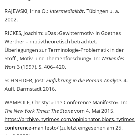
RAJEWSKI, Irina O.:
Intermedialität
. Tübingen u. a.
2002.
RICKES, Joachim: »Das ›Gewittermotiv‹ in Goethes
Werther – motivtheoretisch betrachtet.
Überlegungen zur Terminologie-Problematik in der
Stoff-, Motiv- und Themenforschung«. In:
Wirkendes
Wort
3 (1997), S. 406–420.
SCHNEIDER, Jost:
Einführung in die Roman-Analyse
. 4.
Aufl. Darmstadt 2016.
WAMPOLE, Christy: »The Conference Manifesto«. In:
The New York Times: The Stone
vom 4. Mai 2015,
https://archive.nytimes.com/opinionator.blogs.nytime
conference-manifesto/
(zuletzt eingesehen am 25.