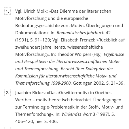
Vgl. Ulrich Mölk: »Das Dilemma der literarischen
1.
Motivforschung und die europäische
Bedeutungsgeschichte von ›Motiv‹. Überlegungen und
Dokumentation«. In:
Romanistisches Jahrbuch
42
(1991), S. 91–120; Vgl. Elisabeth Frenzel: »Rückblick auf
zweihundert Jahre literaturwissenschaftliche
Motivforschung«. In: Theodor Wolpers (Hg.):
Ergebnisse
und Perspektiven der literaturwissenschaftlichen Motiv-
und Themenforschung. Bericht über Kolloquien der
Kommission für literaturwissenschaftliche Motiv- und
Themenforschung 1998-2000
. Göttingen 2002, S. 21–39.
Joachim Rickes: »Das ›Gewittermotiv‹ in Goethes
2.
Werther – motivtheoretisch betrachtet. Überlegungen
zur Terminologie-Problematik in der Stoff-, Motiv- und
Themenforschung«. In:
Wirkendes Wort
3 (1997), S.
406–420, hier S. 406.