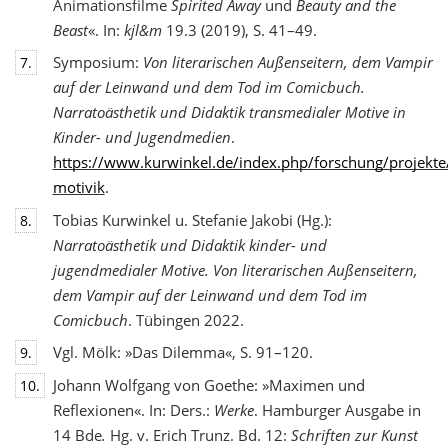
Animationsfilme
Spirited Away
und
Beauty and the
Beast
«. In:
kjl&m
19.3 (2019), S. 41–49.
Symposium:
Von literarischen Außenseitern, dem Vampir
7.
auf der Leinwand und dem Tod
im Comicbuch.
Narratoästhetik und Didaktik transmedialer Motive in
Kinder- und Jugendmedien
.
https://www.kurwinkel.de/index.php/forschung/projekte
motivik
.
Tobias Kurwinkel u. Stefanie Jakobi (Hg.):
8.
Narratoästhetik und Didaktik kinder- und
jugend
medialer Motive. Von literarischen Außenseitern,
dem Vampir auf der Leinwand und dem Tod im
Comicbuch
. Tübingen 2022.
Vgl. Mölk: »Das Dilemma«, S. 91–120.
9.
Johann Wolfgang von Goethe: »Maximen und
10.
Reflexionen«. In: Ders.:
Werke
. Hamburger Ausgabe in
14 Bde
.
Hg. v. Erich Trunz. Bd. 12:
Schriften zur Kunst