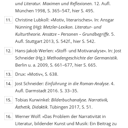
und Literatur. Maximen und Reflexionen.
12. Aufl.
München 1998, S. 365–547, hier S. 495.
Christine Lubkoll: »Motiv, literarisches«. In: Ansgar
11.
Nünning (Hg):
Metzler-Lexikon. Literatur- und
Kulturtheorie. Ansätze – Personen – Grundbegriffe
. 5.
Aufl. Stuttgart 2013, S. 542f., hier S. 542.
Hans-Jakob Werlen: »Stoff- und Motivanalyse«. In: Jost
12.
Schneider (Hg.):
Methodengeschichte
der Germanistik
.
Berlin u. a. 2009, S. 661–677, hier S. 665.
Drux: »Motiv«, S. 638.
13.
Jost Schneider
: Einführung in die Roman-Analyse
. 4.
14.
Aufl. Darmstadt 2016. S. 33–35.
Tobias Kurwinkel
: Bilderbuchanalyse. Narrativik,
15.
Ästhetik, Didaktik
. Tübingen 2017, S. 51.
Werner Wolf: »Das Problem der Narrativität in
16.
Literatur, bildender Kunst und Musik: Ein Beitrag zu