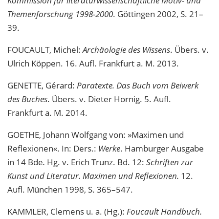
Kommission für literaturwissenschaftliche Motiv- und
Themenforschung 1998-2000
. Göttingen 2002, S. 21–
39.
FOUCAULT, Michel:
Archäologie des Wissens
. Übers. v.
Ulrich Köppen. 16. Aufl. Frankfurt a. M. 2013.
GENETTE, Gérard:
Paratexte. Das Buch vom Beiwerk
des Buches
. Übers. v. Dieter Hornig. 5. Aufl.
Frankfurt a. M. 2014.
GOETHE, Johann Wolfgang von: »Maximen und
Reflexionen«. In: Ders.:
Werke
. Hamburger Ausgabe
in 14 Bde
.
Hg. v. Erich Trunz. Bd. 12:
Schriften zur
Kunst und Literatur. Maximen und Reflexionen.
12.
Aufl. München 1998, S. 365–547.
KAMMLER, Clemens u. a. (Hg.):
Foucault Handbuch.