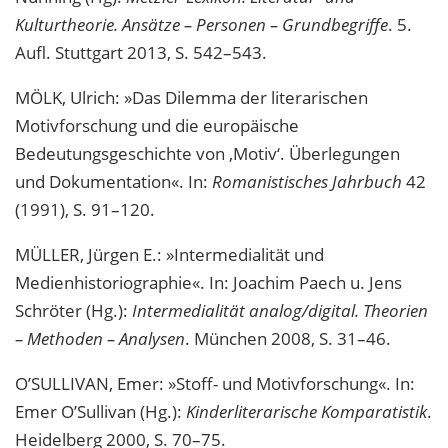
Kulturtheorie. Ansätze – Personen – Grundbegriffe
. 5.
Aufl. Stuttgart 2013, S. 542–543.
MÖLK, Ulrich: »Das Dilemma der literarischen
Motivforschung und die europäische
Bedeutungsgeschichte von ‚Motiv‘. Überlegungen
und Dokumentation«. In:
Romanistisches Jahrbuch
42
(1991), S. 91–120.
MÜLLER, Jürgen E.: »Intermedialität und
Medienhistoriographie«. In: Joachim Paech u. Jens
Schröter (Hg.):
Intermedialität analog/digital. Theorien
– Methoden – Analysen
. München 2008, S. 31–46.
O’SULLIVAN, Emer: »Stoff- und Motivforschung«. In:
Emer O’Sullivan (Hg.):
Kinderliterarische Komparatistik
.
Heidelberg 2000, S. 70–75.