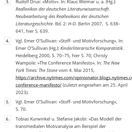
Rudolf Drux: »Motiv«. In: Klaus Weimar u. a. (Hg.):
3.
Reallexikon der deutschen Literaturwis
senschaft.
Neubearbeitung des Reallexikons der deutschen
Literaturgeschichte
. Bd. 2:
H-O
. Berlin 2007, S. 638–
641, hier S. 639.
Vgl. Emer O’Sullivan: »Stoff- und Motivforschung«. In:
4.
Emer O’Sullivan (Hg.):
Kinderliterarische Komparatistik
.
Heidelberg 2000, S. 70–75, hier S. 70; Christy
Wampole: »The Conference Manifesto«. In:
The New
York Times: The Stone
vom 4. Mai 2015,
https://archive.nytimes.com/opinionator.blogs.nytimes
conference-manifesto/
(zuletzt eingesehen am 25. April
2023).
Vgl. Emer O’Sullivan: »Stoff- und Motivforschung«,
5.
S. 70.
Tobias Kurwinkel u. Stefanie Jakobi: »Das Modell der
6.
transmedialen Motivanalyse am Beispiel der