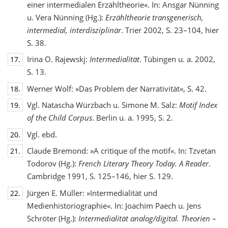
einer intermedialen Erzähltheorie«. In: Ansgar Nünning
u. Vera Nünning (Hg.):
Erzähltheorie transgenerisch,
intermedial, interdisziplinär
. Trier 2002, S. 23–104, hier
S. 38.
Irina O. Rajewskj:
Intermedialität
. Tübingen u. a. 2002,
17.
S. 13.
Werner Wolf: »Das Problem der Narrativität«, S. 42.
18.
Vgl. Natascha Würzbach u. Simone M. Salz:
Motif Index
19.
of the Child Corpus
. Berlin u. a. 1995, S. 2.
Vgl. ebd.
20.
Claude Bremond: »A critique of the motif«. In: Tzvetan
21.
Todorov (Hg.):
French Literary Theory Today. A Reader
.
Cambridge 1991, S. 125–146, hier S. 129.
Jürgen E. Müller: »Intermedialität und
22.
Medienhistoriographie«. In: Joachim Paech u. Jens
Schröter (Hg.):
Intermedialität analog/digital. Theorien –