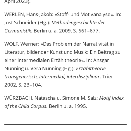
April 2023).
WERLEN, Hans-Jakob: »Stoff- und Motivanalyse«. In:
Jost Schneider (Hg.):
Methodengeschichte der
Germanistik
. Berlin u. a. 2009, S. 661–677.
WOLF, Werner: »Das Problem der Narrativität in
Literatur, bildender Kunst und Musik: Ein Beitrag zu
einer intermedialen Erzähltheorie«. In: Ansgar
Nünning u. Vera Nünning (Hg.):
Erzähltheorie
transgenerisch, intermedial, interdisziplinär
. Trier
2002, S. 23–104.
WÜRZBACH, Natascha u. Simone M. Salz:
Motif Index
of the Child Corpus
. Berlin u. a. 1995.