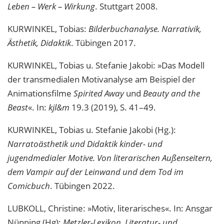
Leben – Werk – Wirkung
. Stuttgart 2008.
KURWINKEL, Tobias:
Bilderbuchanalyse. Narrativik,
Ästhetik, Didaktik
. Tübingen 2017.
KURWINKEL, Tobias u. Stefanie Jakobi: »Das Modell
der transmedialen Motivanalyse am Beispiel der
Animationsfilme
Spirited Away
und
Beauty and the
Beast
«. In:
kjl&m
19.3 (2019), S. 41–49.
KURWINKEL, Tobias u. Stefanie Jakobi (Hg.):
Narratoästhetik und Didaktik kinder- und
jugendmedialer Motive. Von literarischen Außenseitern,
dem Vampir auf der Leinwand und dem Tod im
Comicbuch
. Tübingen 2022.
LUBKOLL, Christine: »Motiv, literarisches«. In: Ansgar
Nünning (Hg):
Metzler-Lexikon. Literatur- und