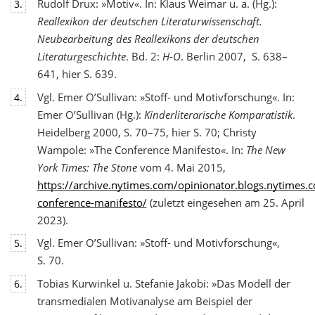
Rudolf Drux: »Motiv«. In: Klaus Weimar u. a. (Hg.):
3.
Reallexikon der deutschen Literaturwis
senschaft.
Neubearbeitung des Reallexikons der deutschen
Literaturgeschichte
. Bd. 2:
H-O
. Berlin 2007, S. 638–
641, hier S. 639.
Vgl. Emer O’Sullivan: »Stoff- und Motivforschung«. In:
4.
Emer O’Sullivan (Hg.):
Kinderliterarische Komparatistik
.
Heidelberg 2000, S. 70–75, hier S. 70; Christy
Wampole: »The Conference Manifesto«. In:
The New
York Times: The Stone
vom 4. Mai 2015,
https://archive.nytimes.com/opinionator.blogs.nytimes
conference-manifesto/
(zuletzt eingesehen am 25. April
2023).
Vgl. Emer O’Sullivan: »Stoff- und Motivforschung«,
5.
S. 70.
Tobias Kurwinkel u. Stefanie Jakobi: »Das Modell der
6.
transmedialen Motivanalyse am Beispiel der