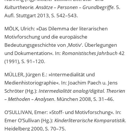
Kulturtheorie. Ansätze – Personen – Grundbegriffe
. 5.
Aufl. Stuttgart 2013, S. 542–543.
MÖLK, Ulrich: »Das Dilemma der literarischen
Motivforschung und die europäische
Bedeutungsgeschichte von ‚Motiv‘. Überlegungen
und Dokumentation«. In:
Romanistisches Jahrbuch
42
(1991), S. 91–120.
MÜLLER, Jürgen E.: »Intermedialität und
Medienhistoriographie«. In: Joachim Paech u. Jens
Schröter (Hg.):
Intermedialität analog/digital. Theorien
– Methoden – Analysen
. München 2008, S. 31–46.
O’SULLIVAN, Emer: »Stoff- und Motivforschung«. In:
Emer O’Sullivan (Hg.):
Kinderliterarische Komparatistik
.
Heidelberg 2000, S. 70–75.