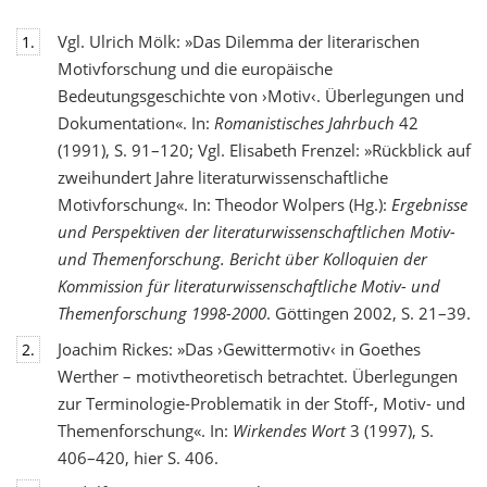
Vgl. Ulrich Mölk: »Das Dilemma der literarischen
1.
Motivforschung und die europäische
Bedeutungsgeschichte von ›Motiv‹. Überlegungen und
Dokumentation«. In:
Romanistisches Jahrbuch
42
(1991), S. 91–120; Vgl. Elisabeth Frenzel: »Rückblick auf
zweihundert Jahre literaturwissenschaftliche
Motivforschung«. In: Theodor Wolpers (Hg.):
Ergebnisse
und Perspektiven der literaturwissenschaftlichen Motiv-
und Themenforschung. Bericht über Kolloquien der
Kommission für literaturwissenschaftliche Motiv- und
Themenforschung 1998-2000
. Göttingen 2002, S. 21–39.
Joachim Rickes: »Das ›Gewittermotiv‹ in Goethes
2.
Werther – motivtheoretisch betrachtet. Überlegungen
zur Terminologie-Problematik in der Stoff-, Motiv- und
Themenforschung«. In:
Wirkendes Wort
3 (1997), S.
406–420, hier S. 406.