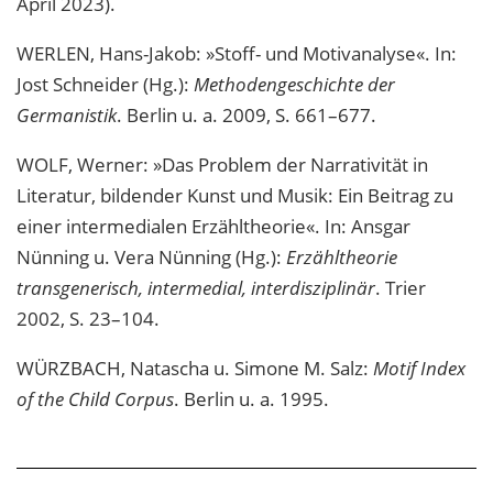
April 2023).
WERLEN, Hans-Jakob: »Stoff- und Motivanalyse«. In:
Jost Schneider (Hg.):
Methodengeschichte der
Germanistik
. Berlin u. a. 2009, S. 661–677.
WOLF, Werner: »Das Problem der Narrativität in
Literatur, bildender Kunst und Musik: Ein Beitrag zu
einer intermedialen Erzähltheorie«. In: Ansgar
Nünning u. Vera Nünning (Hg.):
Erzähltheorie
transgenerisch, intermedial, interdisziplinär
. Trier
2002, S. 23–104.
WÜRZBACH, Natascha u. Simone M. Salz:
Motif Index
of the Child Corpus
. Berlin u. a. 1995.