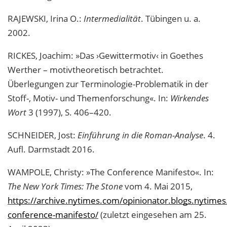
RAJEWSKI, Irina O.:
Intermedialität
. Tübingen u. a.
2002.
RICKES, Joachim: »Das ›Gewittermotiv‹ in Goethes
Werther – motivtheoretisch betrachtet.
Überlegungen zur Terminologie-Problematik in der
Stoff-, Motiv- und Themenforschung«. In:
Wirkendes
Wort
3 (1997), S. 406–420.
SCHNEIDER, Jost:
Einführung in die Roman-Analyse
. 4.
Aufl. Darmstadt 2016.
WAMPOLE, Christy: »The Conference Manifesto«. In:
The New York Times: The Stone
vom 4. Mai 2015,
https://archive.nytimes.com/opinionator.blogs.nytime
conference-manifesto/
(zuletzt eingesehen am 25.