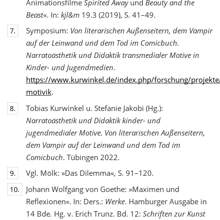
Animationsfilme
Spirited Away
und
Beauty and the
Beast
«. In:
kjl&m
19.3 (2019), S. 41–49.
Symposium:
Von literarischen Außenseitern, dem Vampir
7.
auf der Leinwand und dem Tod
im Comicbuch.
Narratoästhetik und Didaktik transmedialer Motive in
Kinder- und Jugendmedien
.
https://www.kurwinkel.de/index.php/forschung/projekte
motivik
.
Tobias Kurwinkel u. Stefanie Jakobi (Hg.):
8.
Narratoästhetik und Didaktik kinder- und
jugend
medialer Motive. Von literarischen Außenseitern,
dem Vampir auf der Leinwand und dem Tod im
Comicbuch
. Tübingen 2022.
Vgl. Mölk: »Das Dilemma«, S. 91–120.
9.
Johann Wolfgang von Goethe: »Maximen und
10.
Reflexionen«. In: Ders.:
Werke
. Hamburger Ausgabe in
14 Bde
.
Hg. v. Erich Trunz. Bd. 12:
Schriften zur Kunst