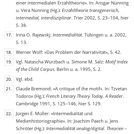
einer intermedialen Erzähltheorie«. In: Ansgar Nünning
u. Vera Nünning (Hg.):
Erzähltheorie transgenerisch,
intermedial, interdisziplinär
. Trier 2002, S. 23–104, hier
S. 38.
Irina O. Rajewskj:
Intermedialität
. Tübingen u. a. 2002,
17.
S. 13.
Werner Wolf: »Das Problem der Narrativität«, S. 42.
18.
Vgl. Natascha Würzbach u. Simone M. Salz:
Motif Index
19.
of the Child Corpus
. Berlin u. a. 1995, S. 2.
Vgl. ebd.
20.
Claude Bremond: »A critique of the motif«. In: Tzvetan
21.
Todorov (Hg.):
French Literary Theory Today. A Reader
.
Cambridge 1991, S. 125–146, hier S. 129.
Jürgen E. Müller: »Intermedialität und
22.
Medienhistoriographie«. In: Joachim Paech u. Jens
Schröter (Hg.):
Intermedialität analog/digital. Theorien –