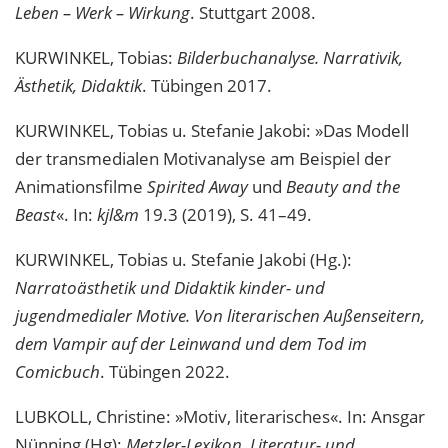
Leben – Werk – Wirkung
. Stuttgart 2008.
KURWINKEL, Tobias:
Bilderbuchanalyse. Narrativik,
Ästhetik, Didaktik
. Tübingen 2017.
KURWINKEL, Tobias u. Stefanie Jakobi: »Das Modell
der transmedialen Motivanalyse am Beispiel der
Animationsfilme
Spirited Away
und
Beauty and the
Beast
«. In:
kjl&m
19.3 (2019), S. 41–49.
KURWINKEL, Tobias u. Stefanie Jakobi (Hg.):
Narratoästhetik und Didaktik kinder- und
jugendmedialer Motive. Von literarischen Außenseitern,
dem Vampir auf der Leinwand und dem Tod im
Comicbuch
. Tübingen 2022.
LUBKOLL, Christine: »Motiv, literarisches«. In: Ansgar
Nünning (Hg):
Metzler-Lexikon. Literatur- und