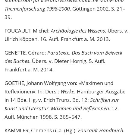
Kommission für literaturwissenschaftliche Motiv- und
Themenforschung 1998-2000
. Göttingen 2002, S. 21–
39.
FOUCAULT, Michel:
Archäologie des Wissens
. Übers. v.
Ulrich Köppen. 16. Aufl. Frankfurt a. M. 2013.
GENETTE, Gérard:
Paratexte. Das Buch vom Beiwerk
des Buches
. Übers. v. Dieter Hornig. 5. Aufl.
Frankfurt a. M. 2014.
GOETHE, Johann Wolfgang von: »Maximen und
Reflexionen«. In: Ders.:
Werke
. Hamburger Ausgabe
in 14 Bde
.
Hg. v. Erich Trunz. Bd. 12:
Schriften zur
Kunst und Literatur. Maximen und Reflexionen.
12.
Aufl. München 1998, S. 365–547.
KAMMLER, Clemens u. a. (Hg.):
Foucault Handbuch.