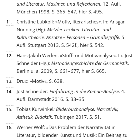
und Literatur. Maximen und Reflexionen.
12. Aufl.
München 1998, S. 365–547, hier S. 495.
Christine Lubkoll: »Motiv, literarisches«. In: Ansgar
11.
Nünning (Hg):
Metzler-Lexikon. Literatur- und
Kulturtheorie. Ansätze – Personen – Grundbegriffe
. 5.
Aufl. Stuttgart 2013, S. 542f., hier S. 542.
Hans-Jakob Werlen: »Stoff- und Motivanalyse«. In: Jost
12.
Schneider (Hg.):
Methodengeschichte
der Germanistik
.
Berlin u. a. 2009, S. 661–677, hier S. 665.
Drux: »Motiv«, S. 638.
13.
Jost Schneider
: Einführung in die Roman-Analyse
. 4.
14.
Aufl. Darmstadt 2016. S. 33–35.
Tobias Kurwinkel
: Bilderbuchanalyse. Narrativik,
15.
Ästhetik, Didaktik
. Tübingen 2017, S. 51.
Werner Wolf: »Das Problem der Narrativität in
16.
Literatur, bildender Kunst und Musik: Ein Beitrag zu