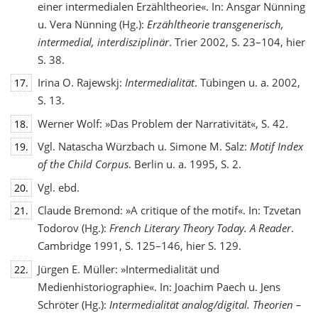
einer intermedialen Erzähltheorie«. In: Ansgar Nünning
u. Vera Nünning (Hg.):
Erzähltheorie transgenerisch,
intermedial, interdisziplinär
. Trier 2002, S. 23–104, hier
S. 38.
Irina O. Rajewskj:
Intermedialität
. Tübingen u. a. 2002,
17.
S. 13.
Werner Wolf: »Das Problem der Narrativität«, S. 42.
18.
Vgl. Natascha Würzbach u. Simone M. Salz:
Motif Index
19.
of the Child Corpus
. Berlin u. a. 1995, S. 2.
Vgl. ebd.
20.
Claude Bremond: »A critique of the motif«. In: Tzvetan
21.
Todorov (Hg.):
French Literary Theory Today. A Reader
.
Cambridge 1991, S. 125–146, hier S. 129.
Jürgen E. Müller: »Intermedialität und
22.
Medienhistoriographie«. In: Joachim Paech u. Jens
Schröter (Hg.):
Intermedialität analog/digital. Theorien –