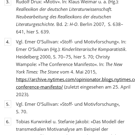
Rudolf Drux: »Motiv«. In: Klaus Weimar u. a. (Hg.):
3.
Reallexikon der deutschen Literaturwis
senschaft.
Neubearbeitung des Reallexikons der deutschen
Literaturgeschichte
. Bd. 2:
H-O
. Berlin 2007, S. 638–
641, hier S. 639.
Vgl. Emer O’Sullivan: »Stoff- und Motivforschung«. In:
4.
Emer O’Sullivan (Hg.):
Kinderliterarische Komparatistik
.
Heidelberg 2000, S. 70–75, hier S. 70; Christy
Wampole: »The Conference Manifesto«. In:
The New
York Times: The Stone
vom 4. Mai 2015,
https://archive.nytimes.com/opinionator.blogs.nytimes
conference-manifesto/
(zuletzt eingesehen am 25. April
2023).
Vgl. Emer O’Sullivan: »Stoff- und Motivforschung«,
5.
S. 70.
Tobias Kurwinkel u. Stefanie Jakobi: »Das Modell der
6.
transmedialen Motivanalyse am Beispiel der