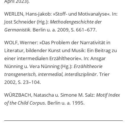
April 2023).
WERLEN, Hans-Jakob: »Stoff- und Motivanalyse«. In:
Jost Schneider (Hg.):
Methodengeschichte der
Germanistik
. Berlin u. a. 2009, S. 661–677.
WOLF, Werner: »Das Problem der Narrativität in
Literatur, bildender Kunst und Musik: Ein Beitrag zu
einer intermedialen Erzähltheorie«. In: Ansgar
Nünning u. Vera Nünning (Hg.):
Erzähltheorie
transgenerisch, intermedial, interdisziplinär
. Trier
2002, S. 23–104.
WÜRZBACH, Natascha u. Simone M. Salz:
Motif Index
of the Child Corpus
. Berlin u. a. 1995.