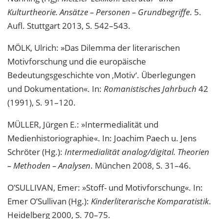
Kulturtheorie. Ansätze – Personen – Grundbegriffe
. 5.
Aufl. Stuttgart 2013, S. 542–543.
MÖLK, Ulrich: »Das Dilemma der literarischen
Motivforschung und die europäische
Bedeutungsgeschichte von ‚Motiv‘. Überlegungen
und Dokumentation«. In:
Romanistisches Jahrbuch
42
(1991), S. 91–120.
MÜLLER, Jürgen E.: »Intermedialität und
Medienhistoriographie«. In: Joachim Paech u. Jens
Schröter (Hg.):
Intermedialität analog/digital. Theorien
– Methoden – Analysen
. München 2008, S. 31–46.
O’SULLIVAN, Emer: »Stoff- und Motivforschung«. In:
Emer O’Sullivan (Hg.):
Kinderliterarische Komparatistik
.
Heidelberg 2000, S. 70–75.