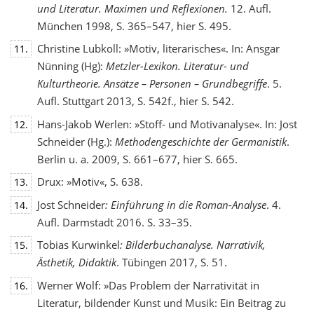
und Literatur. Maximen und Reflexionen.
12. Aufl.
München 1998, S. 365–547, hier S. 495.
Christine Lubkoll: »Motiv, literarisches«. In: Ansgar
11.
Nünning (Hg):
Metzler-Lexikon. Literatur- und
Kulturtheorie. Ansätze – Personen – Grundbegriffe
. 5.
Aufl. Stuttgart 2013, S. 542f., hier S. 542.
Hans-Jakob Werlen: »Stoff- und Motivanalyse«. In: Jost
12.
Schneider (Hg.):
Methodengeschichte
der Germanistik
.
Berlin u. a. 2009, S. 661–677, hier S. 665.
Drux: »Motiv«, S. 638.
13.
Jost Schneider
: Einführung in die Roman-Analyse
. 4.
14.
Aufl. Darmstadt 2016. S. 33–35.
Tobias Kurwinkel
: Bilderbuchanalyse. Narrativik,
15.
Ästhetik, Didaktik
. Tübingen 2017, S. 51.
Werner Wolf: »Das Problem der Narrativität in
16.
Literatur, bildender Kunst und Musik: Ein Beitrag zu