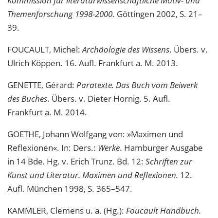
Kommission für literaturwissenschaftliche Motiv- und
Themenforschung 1998-2000
. Göttingen 2002, S. 21–
39.
FOUCAULT, Michel:
Archäologie des Wissens
. Übers. v.
Ulrich Köppen. 16. Aufl. Frankfurt a. M. 2013.
GENETTE, Gérard:
Paratexte. Das Buch vom Beiwerk
des Buches
. Übers. v. Dieter Hornig. 5. Aufl.
Frankfurt a. M. 2014.
GOETHE, Johann Wolfgang von: »Maximen und
Reflexionen«. In: Ders.:
Werke
. Hamburger Ausgabe
in 14 Bde
.
Hg. v. Erich Trunz. Bd. 12:
Schriften zur
Kunst und Literatur. Maximen und Reflexionen.
12.
Aufl. München 1998, S. 365–547.
KAMMLER, Clemens u. a. (Hg.):
Foucault Handbuch.