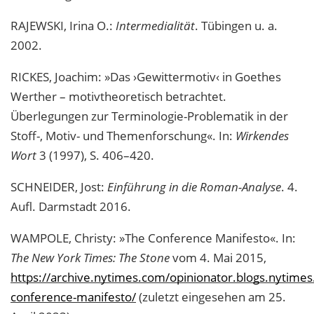
RAJEWSKI, Irina O.:
Intermedialität
. Tübingen u. a.
2002.
RICKES, Joachim: »Das ›Gewittermotiv‹ in Goethes
Werther – motivtheoretisch betrachtet.
Überlegungen zur Terminologie-Problematik in der
Stoff-, Motiv- und Themenforschung«. In:
Wirkendes
Wort
3 (1997), S. 406–420.
SCHNEIDER, Jost:
Einführung in die Roman-Analyse
. 4.
Aufl. Darmstadt 2016.
WAMPOLE, Christy: »The Conference Manifesto«. In:
The New York Times: The Stone
vom 4. Mai 2015,
https://archive.nytimes.com/opinionator.blogs.nytime
conference-manifesto/
(zuletzt eingesehen am 25.