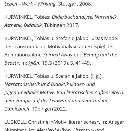
Leben – Werk – Wirkung
. Stuttgart 2008.
KURWINKEL, Tobias:
Bilderbuchanalyse. Narrativik,
Ästhetik, Didaktik
. Tübingen 2017.
KURWINKEL, Tobias u. Stefanie Jakobi: »Das Modell
der transmedialen Motivanalyse am Beispiel der
Animationsfilme
Spirited Away
und
Beauty and the
Beast
«. In:
kjl&m
19.3 (2019), S. 41–49.
KURWINKEL, Tobias u. Stefanie Jakobi (Hg.):
Narratoästhetik und Didaktik kinder- und
jugendmedialer Motive. Von literarischen Außenseitern,
dem Vampir auf der Leinwand und dem Tod im
Comicbuch
. Tübingen 2022.
LUBKOLL, Christine: »Motiv, literarisches«. In: Ansgar
Nünning (Hg):
Metzler-Lexikon. Literatur- und