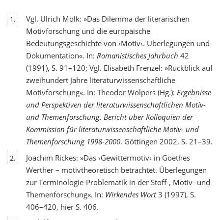
Vgl. Ulrich Mölk: »Das Dilemma der literarischen
1.
Motivforschung und die europäische
Bedeutungsgeschichte von ›Motiv‹. Überlegungen und
Dokumentation«. In:
Romanistisches Jahrbuch
42
(1991), S. 91–120; Vgl. Elisabeth Frenzel: »Rückblick auf
zweihundert Jahre literaturwissenschaftliche
Motivforschung«. In: Theodor Wolpers (Hg.):
Ergebnisse
und Perspektiven der literaturwissenschaftlichen Motiv-
und Themenforschung. Bericht über Kolloquien der
Kommission für literaturwissenschaftliche Motiv- und
Themenforschung 1998-2000
. Göttingen 2002, S. 21–39.
Joachim Rickes: »Das ›Gewittermotiv‹ in Goethes
2.
Werther – motivtheoretisch betrachtet. Überlegungen
zur Terminologie-Problematik in der Stoff-, Motiv- und
Themenforschung«. In:
Wirkendes Wort
3 (1997), S.
406–420, hier S. 406.