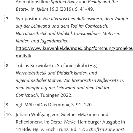
Animationsfilme
Spirited Away
und
Beauty and the
Beast
«. In:
kjl&m
19.3 (2019), S. 41–49.
Symposium:
Von literarischen Außenseitern, dem Vampir
7.
auf der Leinwand und dem Tod
im Comicbuch.
Narratoästhetik und Didaktik transmedialer Motive in
Kinder- und Jugendmedien
.
https://www.kurwinkel.de/index.php/forschung/projekte
motivik
.
Tobias Kurwinkel u. Stefanie Jakobi (Hg.):
8.
Narratoästhetik und Didaktik kinder- und
jugend
medialer Motive. Von literarischen Außenseitern,
dem Vampir auf der Leinwand und dem Tod im
Comicbuch
. Tübingen 2022.
Vgl. Mölk: »Das Dilemma«, S. 91–120.
9.
Johann Wolfgang von Goethe: »Maximen und
10.
Reflexionen«. In: Ders.:
Werke
. Hamburger Ausgabe in
14 Bde
.
Hg. v. Erich Trunz. Bd. 12:
Schriften zur Kunst