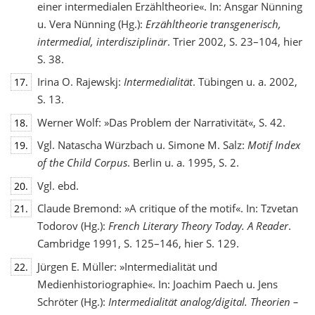
einer intermedialen Erzähltheorie«. In: Ansgar Nünning
u. Vera Nünning (Hg.):
Erzähltheorie transgenerisch,
intermedial, interdisziplinär
. Trier 2002, S. 23–104, hier
S. 38.
Irina O. Rajewskj:
Intermedialität
. Tübingen u. a. 2002,
17.
S. 13.
Werner Wolf: »Das Problem der Narrativität«, S. 42.
18.
Vgl. Natascha Würzbach u. Simone M. Salz:
Motif Index
19.
of the Child Corpus
. Berlin u. a. 1995, S. 2.
Vgl. ebd.
20.
Claude Bremond: »A critique of the motif«. In: Tzvetan
21.
Todorov (Hg.):
French Literary Theory Today. A Reader
.
Cambridge 1991, S. 125–146, hier S. 129.
Jürgen E. Müller: »Intermedialität und
22.
Medienhistoriographie«. In: Joachim Paech u. Jens
Schröter (Hg.):
Intermedialität analog/digital. Theorien –