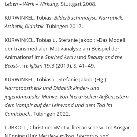
Leben – Werk – Wirkung
. Stuttgart 2008.
KURWINKEL, Tobias:
Bilderbuchanalyse. Narrativik,
Ästhetik, Didaktik
. Tübingen 2017.
KURWINKEL, Tobias u. Stefanie Jakobi: »Das Modell
der transmedialen Motivanalyse am Beispiel der
Animationsfilme
Spirited Away
und
Beauty and the
Beast
«. In:
kjl&m
19.3 (2019), S. 41–49.
KURWINKEL, Tobias u. Stefanie Jakobi (Hg.):
Narratoästhetik und Didaktik kinder- und
jugendmedialer Motive. Von literarischen Außenseitern,
dem Vampir auf der Leinwand und dem Tod im
Comicbuch
. Tübingen 2022.
LUBKOLL, Christine: »Motiv, literarisches«. In: Ansgar
Nünning (Hg):
Metzler-Lexikon. Literatur- und