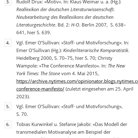
Rudolf Drux: »Motiv«. In: Klaus Weimar u. a. (Hg.):
3.
Reallexikon der deutschen Literaturwis
senschaft.
Neubearbeitung des Reallexikons der deutschen
Literaturgeschichte
. Bd. 2:
H-O
. Berlin 2007, S. 638–
641, hier S. 639.
Vgl. Emer O’Sullivan: »Stoff- und Motivforschung«. In:
4.
Emer O’Sullivan (Hg.):
Kinderliterarische Komparatistik
.
Heidelberg 2000, S. 70–75, hier S. 70; Christy
Wampole: »The Conference Manifesto«. In:
The New
York Times: The Stone
vom 4. Mai 2015,
https://archive.nytimes.com/opinionator.blogs.nytimes
conference-manifesto/
(zuletzt eingesehen am 25. April
2023).
Vgl. Emer O’Sullivan: »Stoff- und Motivforschung«,
5.
S. 70.
Tobias Kurwinkel u. Stefanie Jakobi: »Das Modell der
6.
transmedialen Motivanalyse am Beispiel der