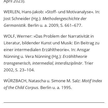
April 2023).
WERLEN, Hans-Jakob: »Stoff- und Motivanalyse«. In:
Jost Schneider (Hg.):
Methodengeschichte der
Germanistik
. Berlin u. a. 2009, S. 661–677.
WOLF, Werner: »Das Problem der Narrativität in
Literatur, bildender Kunst und Musik: Ein Beitrag zu
einer intermedialen Erzähltheorie«. In: Ansgar
Nünning u. Vera Nünning (Hg.):
Erzähltheorie
transgenerisch, intermedial, interdisziplinär
. Trier
2002, S. 23–104.
WÜRZBACH, Natascha u. Simone M. Salz:
Motif Index
of the Child Corpus
. Berlin u. a. 1995.