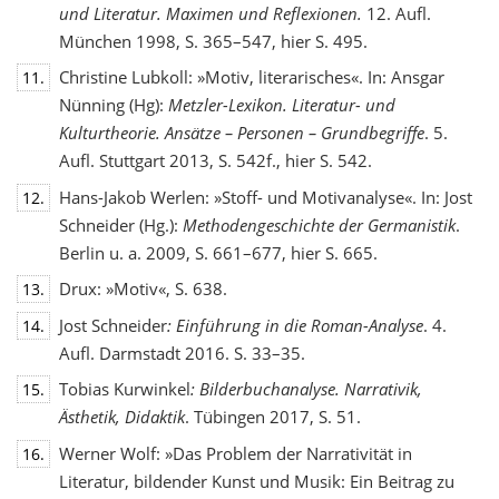
und Literatur. Maximen und Reflexionen.
12. Aufl.
München 1998, S. 365–547, hier S. 495.
Christine Lubkoll: »Motiv, literarisches«. In: Ansgar
11.
Nünning (Hg):
Metzler-Lexikon. Literatur- und
Kulturtheorie. Ansätze – Personen – Grundbegriffe
. 5.
Aufl. Stuttgart 2013, S. 542f., hier S. 542.
Hans-Jakob Werlen: »Stoff- und Motivanalyse«. In: Jost
12.
Schneider (Hg.):
Methodengeschichte
der Germanistik
.
Berlin u. a. 2009, S. 661–677, hier S. 665.
Drux: »Motiv«, S. 638.
13.
Jost Schneider
: Einführung in die Roman-Analyse
. 4.
14.
Aufl. Darmstadt 2016. S. 33–35.
Tobias Kurwinkel
: Bilderbuchanalyse. Narrativik,
15.
Ästhetik, Didaktik
. Tübingen 2017, S. 51.
Werner Wolf: »Das Problem der Narrativität in
16.
Literatur, bildender Kunst und Musik: Ein Beitrag zu