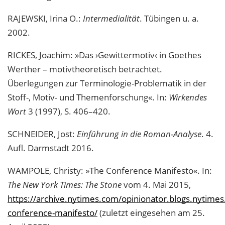
RAJEWSKI, Irina O.:
Intermedialität
. Tübingen u. a.
2002.
RICKES, Joachim: »Das ›Gewittermotiv‹ in Goethes
Werther – motivtheoretisch betrachtet.
Überlegungen zur Terminologie-Problematik in der
Stoff-, Motiv- und Themenforschung«. In:
Wirkendes
Wort
3 (1997), S. 406–420.
SCHNEIDER, Jost:
Einführung in die Roman-Analyse
. 4.
Aufl. Darmstadt 2016.
WAMPOLE, Christy: »The Conference Manifesto«. In:
The New York Times: The Stone
vom 4. Mai 2015,
https://archive.nytimes.com/opinionator.blogs.nytime
conference-manifesto/
(zuletzt eingesehen am 25.