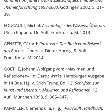
Kommission für literaturwissenschaftliche Motiv- und
Themenforschung 1998-2000
. Göttingen 2002, S. 21–
39.
FOUCAULT, Michel:
Archäologie des Wissens
. Übers. v.
Ulrich Köppen. 16. Aufl. Frankfurt a. M. 2013.
GENETTE, Gérard:
Paratexte. Das Buch vom Beiwerk
des Buches
. Übers. v. Dieter Hornig. 5. Aufl.
Frankfurt a. M. 2014.
GOETHE, Johann Wolfgang von: »Maximen und
Reflexionen«. In: Ders.:
Werke
. Hamburger Ausgabe
in 14 Bde
.
Hg. v. Erich Trunz. Bd. 12:
Schriften zur
Kunst und Literatur. Maximen und Reflexionen.
12.
Aufl. München 1998, S. 365–547.
KAMMLER, Clemens u. a. (Hg.):
Foucault Handbuch.