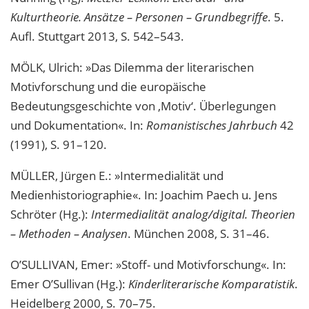
Kulturtheorie. Ansätze – Personen – Grundbegriffe
. 5.
Aufl. Stuttgart 2013, S. 542–543.
MÖLK, Ulrich: »Das Dilemma der literarischen
Motivforschung und die europäische
Bedeutungsgeschichte von ‚Motiv‘. Überlegungen
und Dokumentation«. In:
Romanistisches Jahrbuch
42
(1991), S. 91–120.
MÜLLER, Jürgen E.: »Intermedialität und
Medienhistoriographie«. In: Joachim Paech u. Jens
Schröter (Hg.):
Intermedialität analog/digital. Theorien
– Methoden – Analysen
. München 2008, S. 31–46.
O’SULLIVAN, Emer: »Stoff- und Motivforschung«. In:
Emer O’Sullivan (Hg.):
Kinderliterarische Komparatistik
.
Heidelberg 2000, S. 70–75.