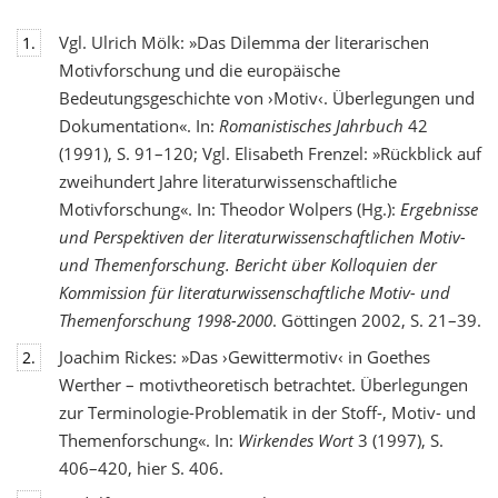
Vgl. Ulrich Mölk: »Das Dilemma der literarischen
1.
Motivforschung und die europäische
Bedeutungsgeschichte von ›Motiv‹. Überlegungen und
Dokumentation«. In:
Romanistisches Jahrbuch
42
(1991), S. 91–120; Vgl. Elisabeth Frenzel: »Rückblick auf
zweihundert Jahre literaturwissenschaftliche
Motivforschung«. In: Theodor Wolpers (Hg.):
Ergebnisse
und Perspektiven der literaturwissenschaftlichen Motiv-
und Themenforschung. Bericht über Kolloquien der
Kommission für literaturwissenschaftliche Motiv- und
Themenforschung 1998-2000
. Göttingen 2002, S. 21–39.
Joachim Rickes: »Das ›Gewittermotiv‹ in Goethes
2.
Werther – motivtheoretisch betrachtet. Überlegungen
zur Terminologie-Problematik in der Stoff-, Motiv- und
Themenforschung«. In:
Wirkendes Wort
3 (1997), S.
406–420, hier S. 406.