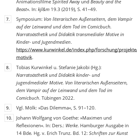
Animationsfilme
Spirited Away
und
Beauty and the
Beast
«. In:
kjl&m
19.3 (2019), S. 41–49.
Symposium:
Von literarischen Außenseitern, dem Vampir
7.
auf der Leinwand und dem Tod
im Comicbuch.
Narratoästhetik und Didaktik transmedialer Motive in
Kinder- und Jugendmedien
.
https://www.kurwinkel.de/index.php/forschung/projekte
motivik
.
Tobias Kurwinkel u. Stefanie Jakobi (Hg.):
8.
Narratoästhetik und Didaktik kinder- und
jugend
medialer Motive. Von literarischen Außenseitern,
dem Vampir auf der Leinwand und dem Tod im
Comicbuch
. Tübingen 2022.
Vgl. Mölk: »Das Dilemma«, S. 91–120.
9.
Johann Wolfgang von Goethe: »Maximen und
10.
Reflexionen«. In: Ders.:
Werke
. Hamburger Ausgabe in
14 Bde
.
Hg. v. Erich Trunz. Bd. 12:
Schriften zur Kunst