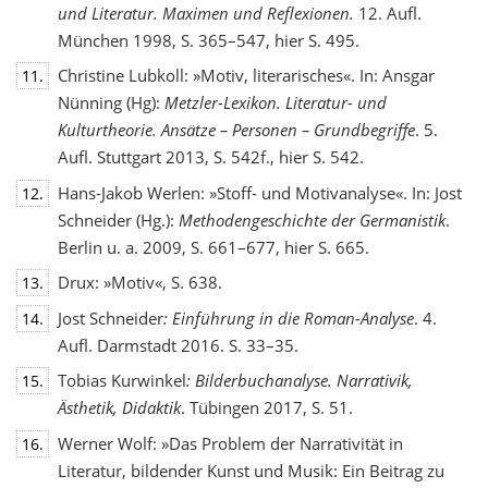
und Literatur. Maximen und Reflexionen.
12. Aufl.
München 1998, S. 365–547, hier S. 495.
Christine Lubkoll: »Motiv, literarisches«. In: Ansgar
11.
Nünning (Hg):
Metzler-Lexikon. Literatur- und
Kulturtheorie. Ansätze – Personen – Grundbegriffe
. 5.
Aufl. Stuttgart 2013, S. 542f., hier S. 542.
Hans-Jakob Werlen: »Stoff- und Motivanalyse«. In: Jost
12.
Schneider (Hg.):
Methodengeschichte
der Germanistik
.
Berlin u. a. 2009, S. 661–677, hier S. 665.
Drux: »Motiv«, S. 638.
13.
Jost Schneider
: Einführung in die Roman-Analyse
. 4.
14.
Aufl. Darmstadt 2016. S. 33–35.
Tobias Kurwinkel
: Bilderbuchanalyse. Narrativik,
15.
Ästhetik, Didaktik
. Tübingen 2017, S. 51.
Werner Wolf: »Das Problem der Narrativität in
16.
Literatur, bildender Kunst und Musik: Ein Beitrag zu