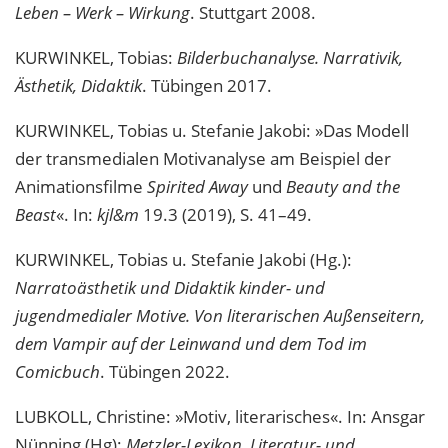
Leben – Werk – Wirkung
. Stuttgart 2008.
KURWINKEL, Tobias:
Bilderbuchanalyse. Narrativik,
Ästhetik, Didaktik
. Tübingen 2017.
KURWINKEL, Tobias u. Stefanie Jakobi: »Das Modell
der transmedialen Motivanalyse am Beispiel der
Animationsfilme
Spirited Away
und
Beauty and the
Beast
«. In:
kjl&m
19.3 (2019), S. 41–49.
KURWINKEL, Tobias u. Stefanie Jakobi (Hg.):
Narratoästhetik und Didaktik kinder- und
jugendmedialer Motive. Von literarischen Außenseitern,
dem Vampir auf der Leinwand und dem Tod im
Comicbuch
. Tübingen 2022.
LUBKOLL, Christine: »Motiv, literarisches«. In: Ansgar
Nünning (Hg):
Metzler-Lexikon. Literatur- und