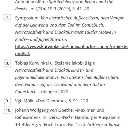
Animationsfilme
Spirited Away
und
Beauty and the
Beast
«. In:
kjl&m
19.3 (2019), S. 41–49.
Symposium:
Von literarischen Außenseitern, dem Vampir
7.
auf der Leinwand und dem Tod
im Comicbuch.
Narratoästhetik und Didaktik transmedialer Motive in
Kinder- und Jugendmedien
.
https://www.kurwinkel.de/index.php/forschung/projekte
motivik
.
Tobias Kurwinkel u. Stefanie Jakobi (Hg.):
8.
Narratoästhetik und Didaktik kinder- und
jugend
medialer Motive. Von literarischen Außenseitern,
dem Vampir auf der Leinwand und dem Tod im
Comicbuch
. Tübingen 2022.
Vgl. Mölk: »Das Dilemma«, S. 91–120.
9.
Johann Wolfgang von Goethe: »Maximen und
10.
Reflexionen«. In: Ders.:
Werke
. Hamburger Ausgabe in
14 Bde
.
Hg. v. Erich Trunz. Bd. 12:
Schriften zur Kunst