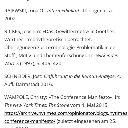
RAJEWSKI, Irina O.:
Intermedialität
. Tübingen u. a.
2002.
RICKES, Joachim: »Das ›Gewittermotiv‹ in Goethes
Werther – motivtheoretisch betrachtet.
Überlegungen zur Terminologie-Problematik in der
Stoff-, Motiv- und Themenforschung«. In:
Wirkendes
Wort
3 (1997), S. 406–420.
SCHNEIDER, Jost:
Einführung in die Roman-Analyse
. 4.
Aufl. Darmstadt 2016.
WAMPOLE, Christy: »The Conference Manifesto«. In:
The New York Times: The Stone
vom 4. Mai 2015,
https://archive.nytimes.com/opinionator.blogs.nytime
conference-manifesto/
(zuletzt eingesehen am 25.