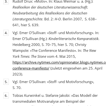
Rudolf Drux: »Motiv«. In: Klaus Weimar u. a. (Hg.):
3.
Reallexikon der deutschen Literaturwis
senschaft.
Neubearbeitung des Reallexikons der deutschen
Literaturgeschichte
. Bd. 2:
H-O
. Berlin 2007, S. 638–
641, hier S. 639.
Vgl. Emer O’Sullivan: »Stoff- und Motivforschung«. In:
4.
Emer O’Sullivan (Hg.):
Kinderliterarische Komparatistik
.
Heidelberg 2000, S. 70–75, hier S. 70; Christy
Wampole: »The Conference Manifesto«. In:
The New
York Times: The Stone
vom 4. Mai 2015,
https://archive.nytimes.com/opinionator.blogs.nytimes
conference-manifesto/
(zuletzt eingesehen am 25. April
2023).
Vgl. Emer O’Sullivan: »Stoff- und Motivforschung«,
5.
S. 70.
Tobias Kurwinkel u. Stefanie Jakobi: »Das Modell der
6.
transmedialen Motivanalyse am Beispiel der