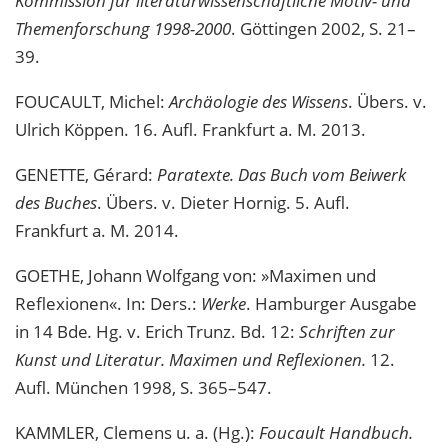
Kommission für literaturwissenschaftliche Motiv- und
Themenforschung 1998-2000
. Göttingen 2002, S. 21–
39.
FOUCAULT, Michel:
Archäologie des Wissens
. Übers. v.
Ulrich Köppen. 16. Aufl. Frankfurt a. M. 2013.
GENETTE, Gérard:
Paratexte. Das Buch vom Beiwerk
des Buches
. Übers. v. Dieter Hornig. 5. Aufl.
Frankfurt a. M. 2014.
GOETHE, Johann Wolfgang von: »Maximen und
Reflexionen«. In: Ders.:
Werke
. Hamburger Ausgabe
in 14 Bde
.
Hg. v. Erich Trunz. Bd. 12:
Schriften zur
Kunst und Literatur. Maximen und Reflexionen.
12.
Aufl. München 1998, S. 365–547.
KAMMLER, Clemens u. a. (Hg.):
Foucault Handbuch.