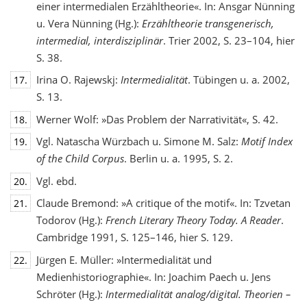
einer intermedialen Erzähltheorie«. In: Ansgar Nünning
u. Vera Nünning (Hg.):
Erzähltheorie transgenerisch,
intermedial, interdisziplinär
. Trier 2002, S. 23–104, hier
S. 38.
Irina O. Rajewskj:
Intermedialität
. Tübingen u. a. 2002,
17.
S. 13.
Werner Wolf: »Das Problem der Narrativität«, S. 42.
18.
Vgl. Natascha Würzbach u. Simone M. Salz:
Motif Index
19.
of the Child Corpus
. Berlin u. a. 1995, S. 2.
Vgl. ebd.
20.
Claude Bremond: »A critique of the motif«. In: Tzvetan
21.
Todorov (Hg.):
French Literary Theory Today. A Reader
.
Cambridge 1991, S. 125–146, hier S. 129.
Jürgen E. Müller: »Intermedialität und
22.
Medienhistoriographie«. In: Joachim Paech u. Jens
Schröter (Hg.):
Intermedialität analog/digital. Theorien –