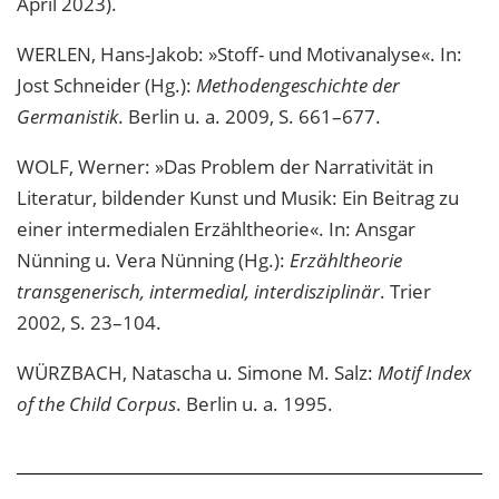
April 2023).
WERLEN, Hans-Jakob: »Stoff- und Motivanalyse«. In:
Jost Schneider (Hg.):
Methodengeschichte der
Germanistik
. Berlin u. a. 2009, S. 661–677.
WOLF, Werner: »Das Problem der Narrativität in
Literatur, bildender Kunst und Musik: Ein Beitrag zu
einer intermedialen Erzähltheorie«. In: Ansgar
Nünning u. Vera Nünning (Hg.):
Erzähltheorie
transgenerisch, intermedial, interdisziplinär
. Trier
2002, S. 23–104.
WÜRZBACH, Natascha u. Simone M. Salz:
Motif Index
of the Child Corpus
. Berlin u. a. 1995.