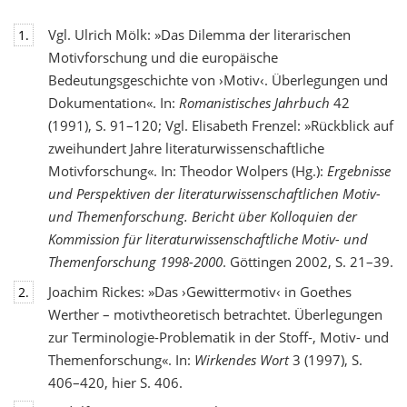
Vgl. Ulrich Mölk: »Das Dilemma der literarischen
1.
Motivforschung und die europäische
Bedeutungsgeschichte von ›Motiv‹. Überlegungen und
Dokumentation«. In:
Romanistisches Jahrbuch
42
(1991), S. 91–120; Vgl. Elisabeth Frenzel: »Rückblick auf
zweihundert Jahre literaturwissenschaftliche
Motivforschung«. In: Theodor Wolpers (Hg.):
Ergebnisse
und Perspektiven der literaturwissenschaftlichen Motiv-
und Themenforschung. Bericht über Kolloquien der
Kommission für literaturwissenschaftliche Motiv- und
Themenforschung 1998-2000
. Göttingen 2002, S. 21–39.
Joachim Rickes: »Das ›Gewittermotiv‹ in Goethes
2.
Werther – motivtheoretisch betrachtet. Überlegungen
zur Terminologie-Problematik in der Stoff-, Motiv- und
Themenforschung«. In:
Wirkendes Wort
3 (1997), S.
406–420, hier S. 406.