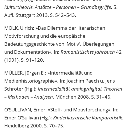
Kulturtheorie. Ansätze – Personen – Grundbegriffe
. 5.
Aufl. Stuttgart 2013, S. 542–543.
MÖLK, Ulrich: »Das Dilemma der literarischen
Motivforschung und die europäische
Bedeutungsgeschichte von ‚Motiv‘. Überlegungen
und Dokumentation«. In:
Romanistisches Jahrbuch
42
(1991), S. 91–120.
MÜLLER, Jürgen E.: »Intermedialität und
Medienhistoriographie«. In: Joachim Paech u. Jens
Schröter (Hg.):
Intermedialität analog/digital. Theorien
– Methoden – Analysen
. München 2008, S. 31–46.
O’SULLIVAN, Emer: »Stoff- und Motivforschung«. In:
Emer O’Sullivan (Hg.):
Kinderliterarische Komparatistik
.
Heidelberg 2000, S. 70–75.