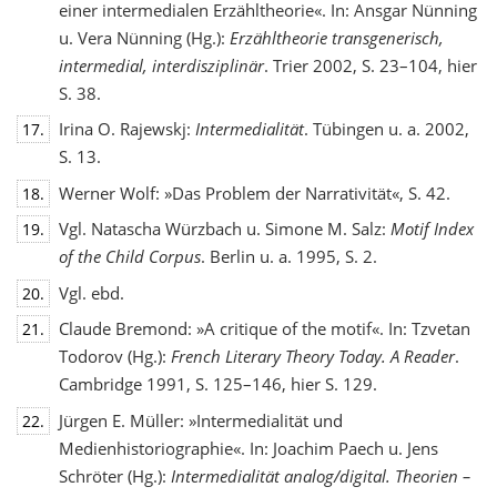
einer intermedialen Erzähltheorie«. In: Ansgar Nünning
u. Vera Nünning (Hg.):
Erzähltheorie transgenerisch,
intermedial, interdisziplinär
. Trier 2002, S. 23–104, hier
S. 38.
Irina O. Rajewskj:
Intermedialität
. Tübingen u. a. 2002,
17.
S. 13.
Werner Wolf: »Das Problem der Narrativität«, S. 42.
18.
Vgl. Natascha Würzbach u. Simone M. Salz:
Motif Index
19.
of the Child Corpus
. Berlin u. a. 1995, S. 2.
Vgl. ebd.
20.
Claude Bremond: »A critique of the motif«. In: Tzvetan
21.
Todorov (Hg.):
French Literary Theory Today. A Reader
.
Cambridge 1991, S. 125–146, hier S. 129.
Jürgen E. Müller: »Intermedialität und
22.
Medienhistoriographie«. In: Joachim Paech u. Jens
Schröter (Hg.):
Intermedialität analog/digital. Theorien –