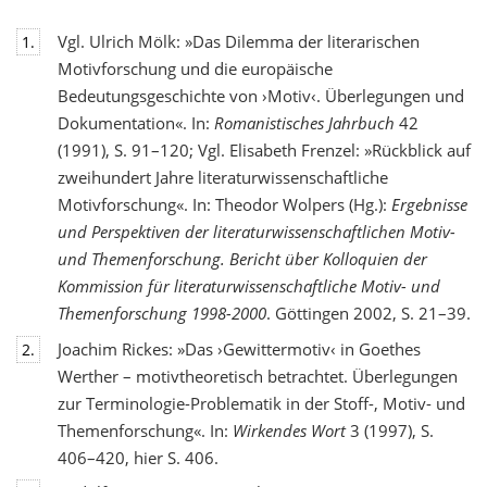
Vgl. Ulrich Mölk: »Das Dilemma der literarischen
1.
Motivforschung und die europäische
Bedeutungsgeschichte von ›Motiv‹. Überlegungen und
Dokumentation«. In:
Romanistisches Jahrbuch
42
(1991), S. 91–120; Vgl. Elisabeth Frenzel: »Rückblick auf
zweihundert Jahre literaturwissenschaftliche
Motivforschung«. In: Theodor Wolpers (Hg.):
Ergebnisse
und Perspektiven der literaturwissenschaftlichen Motiv-
und Themenforschung. Bericht über Kolloquien der
Kommission für literaturwissenschaftliche Motiv- und
Themenforschung 1998-2000
. Göttingen 2002, S. 21–39.
Joachim Rickes: »Das ›Gewittermotiv‹ in Goethes
2.
Werther – motivtheoretisch betrachtet. Überlegungen
zur Terminologie-Problematik in der Stoff-, Motiv- und
Themenforschung«. In:
Wirkendes Wort
3 (1997), S.
406–420, hier S. 406.