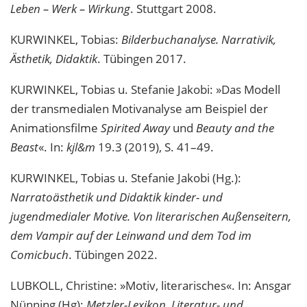
Leben – Werk – Wirkung
. Stuttgart 2008.
KURWINKEL, Tobias:
Bilderbuchanalyse. Narrativik,
Ästhetik, Didaktik
. Tübingen 2017.
KURWINKEL, Tobias u. Stefanie Jakobi: »Das Modell
der transmedialen Motivanalyse am Beispiel der
Animationsfilme
Spirited Away
und
Beauty and the
Beast
«. In:
kjl&m
19.3 (2019), S. 41–49.
KURWINKEL, Tobias u. Stefanie Jakobi (Hg.):
Narratoästhetik und Didaktik kinder- und
jugendmedialer Motive. Von literarischen Außenseitern,
dem Vampir auf der Leinwand und dem Tod im
Comicbuch
. Tübingen 2022.
LUBKOLL, Christine: »Motiv, literarisches«. In: Ansgar
Nünning (Hg):
Metzler-Lexikon. Literatur- und