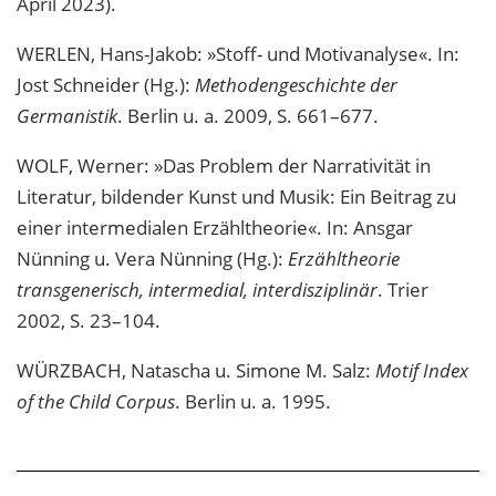
April 2023).
WERLEN, Hans-Jakob: »Stoff- und Motivanalyse«. In:
Jost Schneider (Hg.):
Methodengeschichte der
Germanistik
. Berlin u. a. 2009, S. 661–677.
WOLF, Werner: »Das Problem der Narrativität in
Literatur, bildender Kunst und Musik: Ein Beitrag zu
einer intermedialen Erzähltheorie«. In: Ansgar
Nünning u. Vera Nünning (Hg.):
Erzähltheorie
transgenerisch, intermedial, interdisziplinär
. Trier
2002, S. 23–104.
WÜRZBACH, Natascha u. Simone M. Salz:
Motif Index
of the Child Corpus
. Berlin u. a. 1995.