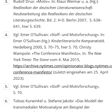
Rudolf Drux: »Motiv«. In: Klaus Weimar u. a. (Hg.):
3.
Reallexikon der deutschen Literaturwis
senschaft.
Neubearbeitung des Reallexikons der deutschen
Literaturgeschichte
. Bd. 2:
H-O
. Berlin 2007, S. 638–
641, hier S. 639.
Vgl. Emer O’Sullivan: »Stoff- und Motivforschung«. In:
4.
Emer O’Sullivan (Hg.):
Kinderliterarische Komparatistik
.
Heidelberg 2000, S. 70–75, hier S. 70; Christy
Wampole: »The Conference Manifesto«. In:
The New
York Times: The Stone
vom 4. Mai 2015,
https://archive.nytimes.com/opinionator.blogs.nytimes
conference-manifesto/
(zuletzt eingesehen am 25. April
2023).
Vgl. Emer O’Sullivan: »Stoff- und Motivforschung«,
5.
S. 70.
Tobias Kurwinkel u. Stefanie Jakobi: »Das Modell der
6.
transmedialen Motivanalyse am Beispiel der