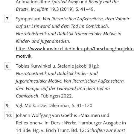
Animationsfilme
Spirited Away
und
Beauty and the
Beast
«. In:
kjl&m
19.3 (2019), S. 41–49.
Symposium:
Von literarischen Außenseitern, dem Vampir
7.
auf der Leinwand und dem Tod
im Comicbuch.
Narratoästhetik und Didaktik transmedialer Motive in
Kinder- und Jugendmedien
.
https://www.kurwinkel.de/index.php/forschung/projekte
motivik
.
Tobias Kurwinkel u. Stefanie Jakobi (Hg.):
8.
Narratoästhetik und Didaktik kinder- und
jugend
medialer Motive. Von literarischen Außenseitern,
dem Vampir auf der Leinwand und dem Tod im
Comicbuch
. Tübingen 2022.
Vgl. Mölk: »Das Dilemma«, S. 91–120.
9.
Johann Wolfgang von Goethe: »Maximen und
10.
Reflexionen«. In: Ders.:
Werke
. Hamburger Ausgabe in
14 Bde
.
Hg. v. Erich Trunz. Bd. 12:
Schriften zur Kunst