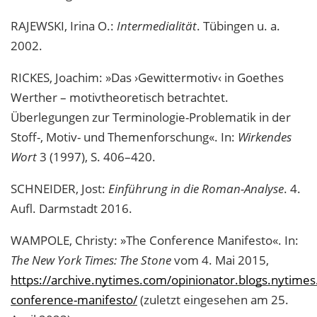
RAJEWSKI, Irina O.:
Intermedialität
. Tübingen u. a.
2002.
RICKES, Joachim: »Das ›Gewittermotiv‹ in Goethes
Werther – motivtheoretisch betrachtet.
Überlegungen zur Terminologie-Problematik in der
Stoff-, Motiv- und Themenforschung«. In:
Wirkendes
Wort
3 (1997), S. 406–420.
SCHNEIDER, Jost:
Einführung in die Roman-Analyse
. 4.
Aufl. Darmstadt 2016.
WAMPOLE, Christy: »The Conference Manifesto«. In:
The New York Times: The Stone
vom 4. Mai 2015,
https://archive.nytimes.com/opinionator.blogs.nytime
conference-manifesto/
(zuletzt eingesehen am 25.