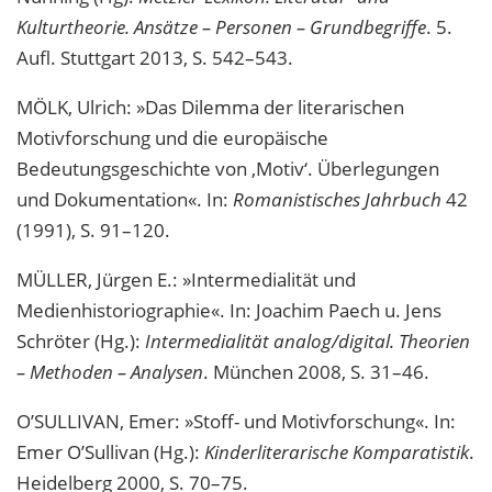
Kulturtheorie. Ansätze – Personen – Grundbegriffe
. 5.
Aufl. Stuttgart 2013, S. 542–543.
MÖLK, Ulrich: »Das Dilemma der literarischen
Motivforschung und die europäische
Bedeutungsgeschichte von ‚Motiv‘. Überlegungen
und Dokumentation«. In:
Romanistisches Jahrbuch
42
(1991), S. 91–120.
MÜLLER, Jürgen E.: »Intermedialität und
Medienhistoriographie«. In: Joachim Paech u. Jens
Schröter (Hg.):
Intermedialität analog/digital. Theorien
– Methoden – Analysen
. München 2008, S. 31–46.
O’SULLIVAN, Emer: »Stoff- und Motivforschung«. In:
Emer O’Sullivan (Hg.):
Kinderliterarische Komparatistik
.
Heidelberg 2000, S. 70–75.