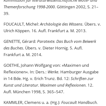
Kommission für literaturwissenschaftliche Motiv- und
Themenforschung 1998-2000
. Göttingen 2002, S. 21–
39.
FOUCAULT, Michel:
Archäologie des Wissens
. Übers. v.
Ulrich Köppen. 16. Aufl. Frankfurt a. M. 2013.
GENETTE, Gérard:
Paratexte. Das Buch vom Beiwerk
des Buches
. Übers. v. Dieter Hornig. 5. Aufl.
Frankfurt a. M. 2014.
GOETHE, Johann Wolfgang von: »Maximen und
Reflexionen«. In: Ders.:
Werke
. Hamburger Ausgabe
in 14 Bde
.
Hg. v. Erich Trunz. Bd. 12:
Schriften zur
Kunst und Literatur. Maximen und Reflexionen.
12.
Aufl. München 1998, S. 365–547.
KAMMLER, Clemens u. a. (Hg.):
Foucault Handbuch.