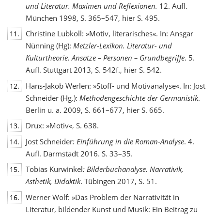
und Literatur. Maximen und Reflexionen.
12. Aufl.
München 1998, S. 365–547, hier S. 495.
Christine Lubkoll: »Motiv, literarisches«. In: Ansgar
11.
Nünning (Hg):
Metzler-Lexikon. Literatur- und
Kulturtheorie. Ansätze – Personen – Grundbegriffe
. 5.
Aufl. Stuttgart 2013, S. 542f., hier S. 542.
Hans-Jakob Werlen: »Stoff- und Motivanalyse«. In: Jost
12.
Schneider (Hg.):
Methodengeschichte
der Germanistik
.
Berlin u. a. 2009, S. 661–677, hier S. 665.
Drux: »Motiv«, S. 638.
13.
Jost Schneider
: Einführung in die Roman-Analyse
. 4.
14.
Aufl. Darmstadt 2016. S. 33–35.
Tobias Kurwinkel
: Bilderbuchanalyse. Narrativik,
15.
Ästhetik, Didaktik
. Tübingen 2017, S. 51.
Werner Wolf: »Das Problem der Narrativität in
16.
Literatur, bildender Kunst und Musik: Ein Beitrag zu