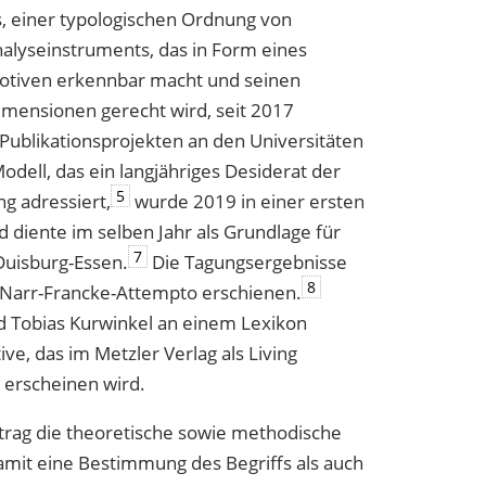
s, einer typologischen Ordnung von
nalyseinstruments, das in Form eines
Motiven erkennbar macht und seinen
imensionen gerecht wird, seit 2017
ublikationsprojekten an den Universitäten
ell, das ein langjähriges Desiderat der
5
ng adressiert,
wurde 2019 in einer ersten
d diente im selben Jahr als Grundlage für
7
Duisburg-Essen.
Die Tagungsergebnisse
8
 Narr-Francke-Attempto erschienen.
nd Tobias Kurwinkel an einem Lexikon
ve, das im Metzler Verlag als Living
 erscheinen wird.
itrag die theoretische sowie methodische
amit eine Bestimmung des Begriffs als auch