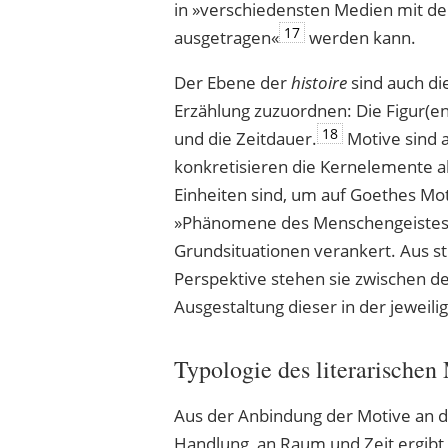
in »verschiedensten Medien mit d
17
ausgetragen«
werden kann.
Der Ebene der
histoire
sind auch d
Erzählung zuzuordnen: Die Figur(en
18
und die Zeitdauer.
Motive sind 
konkretisieren die Kernelemente al
Einheiten sind, um auf Goethes M
»Phänomene des Menschengeistes« i
Grundsituationen verankert. Aus str
Perspektive stehen sie zwischen 
Ausgestaltung dieser in der jeweili
Typologie des literarischen
Aus der Anbindung der Motive an d
Handlung, an Raum und Zeit ergibt 