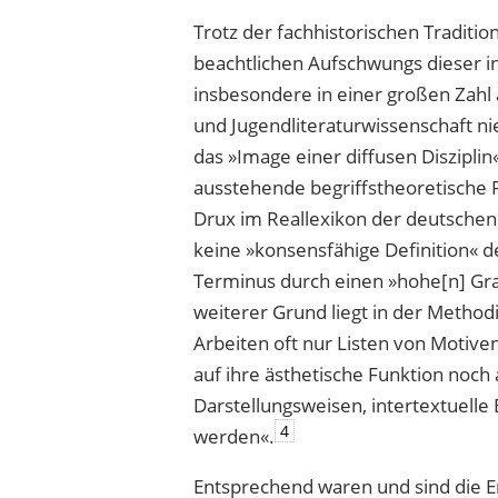
Trotz der fachhistorischen Traditi
beachtlichen Aufschwungs dieser in
insbesondere in einer großen Zahl 
und Jugendliteraturwissenschaft n
das »Image einer diffusen Disziplin
ausstehende begriffstheoretische 
Drux im Reallexikon der deutschen 
keine »konsensfähige Definition« d
Terminus durch einen »hohe[n] Gr
weiterer Grund liegt in der Method
Arbeiten oft nur Listen von Motiven
auf ihre ästhetische Funktion noc
Darstellungsweisen, intertextuelle
4
werden«.
Entsprechend waren und sind die E