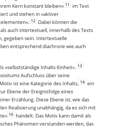
11
n ihrem Kern konstant bleiben«
im Text
iert und stehen in »aktiver
12
­elementen«.
Dabei können die
ls auch intertextuell, innerhalb des Texts
 gegeben sein. Intertextuelle
ben entsprechend diachrone wie auch
13
s »selbstständige Inhalts-Einheit«.
mpositums Aufschluss über seine
14
otiv ist eine Kategorie des Inhalts,
ein
zur Ebene der Ereignisfolge eines
iner Erzählung. Diese Ebene ist, wie das
len Realisierung unabhängig, da es sich mit
16
lte«
handelt. Das Motiv kann damit als
fisches Phänomen verstanden werden, das