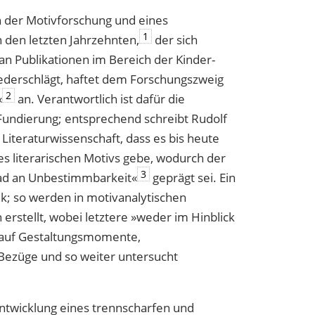
on der Motivforschung und eines
1
 den letzten Jahrzehnten,
der sich
an Publikationen im Bereich der Kinder-
iederschlägt, haftet dem Forschungszweig
2
«
an. Verantwortlich ist dafür die
Fundierung; entsprechend schreibt Rudolf
Literaturwissenschaft, dass es bis heute
es literarischen Motivs gebe, wodurch der
3
ad an Unbestimmbarkeit«
geprägt sei. Ein
ik; so werden in motivanalytischen
 erstellt, wobei letztere »weder im Hinblick
h auf Gestaltungsmomente,
 Bezüge und so weiter untersucht
ntwicklung eines trennscharfen und