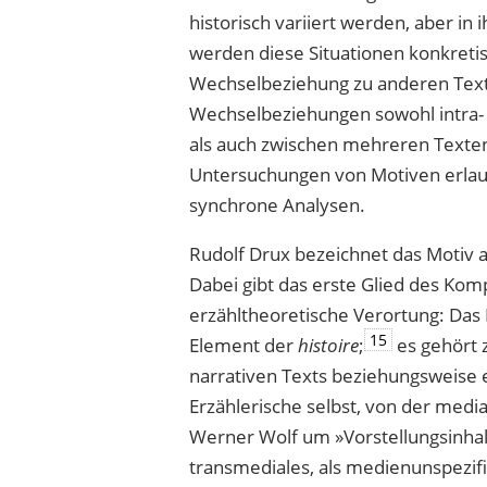
histo­risch variiert werden, aber i
werden diese Situationen konkretis
Wechselbeziehung zu anderen Text
Wechselbeziehungen sowohl intra- a
als auch zwischen mehreren Texten,
Untersuchungen von Motiven erlau
synchrone Analysen.
Rudolf Drux bezeichnet das Motiv al
Dabei gibt das erste Glied des Ko
erzähltheoretische Verortung: Das M
15
Element der
histoire
;
es gehört 
narrativen Texts beziehungsweise e
Erzählerische selbst, von der media
Werner Wolf um »Vorstellungsinha
transmediales, als medienunspezi