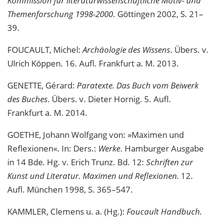
Kommission für literaturwissenschaftliche Motiv- und
Themenforschung 1998-2000
. Göttingen 2002, S. 21–
39.
FOUCAULT, Michel:
Archäologie des Wissens
. Übers. v.
Ulrich Köppen. 16. Aufl. Frankfurt a. M. 2013.
GENETTE, Gérard:
Paratexte. Das Buch vom Beiwerk
des Buches
. Übers. v. Dieter Hornig. 5. Aufl.
Frankfurt a. M. 2014.
GOETHE, Johann Wolfgang von: »Maximen und
Reflexionen«. In: Ders.:
Werke
. Hamburger Ausgabe
in 14 Bde
.
Hg. v. Erich Trunz. Bd. 12:
Schriften zur
Kunst und Literatur. Maximen und Reflexionen.
12.
Aufl. München 1998, S. 365–547.
KAMMLER, Clemens u. a. (Hg.):
Foucault Handbuch.