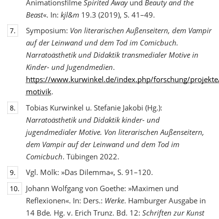
Animationsfilme
Spirited Away
und
Beauty and the
Beast
«. In:
kjl&m
19.3 (2019), S. 41–49.
Symposium:
Von literarischen Außenseitern, dem Vampir
7.
auf der Leinwand und dem Tod
im Comicbuch.
Narratoästhetik und Didaktik transmedialer Motive in
Kinder- und Jugendmedien
.
https://www.kurwinkel.de/index.php/forschung/projekte
motivik
.
Tobias Kurwinkel u. Stefanie Jakobi (Hg.):
8.
Narratoästhetik und Didaktik kinder- und
jugend
medialer Motive. Von literarischen Außenseitern,
dem Vampir auf der Leinwand und dem Tod im
Comicbuch
. Tübingen 2022.
Vgl. Mölk: »Das Dilemma«, S. 91–120.
9.
Johann Wolfgang von Goethe: »Maximen und
10.
Reflexionen«. In: Ders.:
Werke
. Hamburger Ausgabe in
14 Bde
.
Hg. v. Erich Trunz. Bd. 12:
Schriften zur Kunst