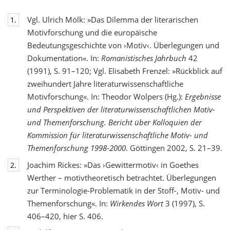
Vgl. Ulrich Mölk: »Das Dilemma der literarischen
1.
Motivforschung und die europäische
Bedeutungsgeschichte von ›Motiv‹. Überlegungen und
Dokumentation«. In:
Romanistisches Jahrbuch
42
(1991), S. 91–120; Vgl. Elisabeth Frenzel: »Rückblick auf
zweihundert Jahre literaturwissenschaftliche
Motivforschung«. In: Theodor Wolpers (Hg.):
Ergebnisse
und Perspektiven der literaturwissenschaftlichen Motiv-
und Themenforschung. Bericht über Kolloquien der
Kommission für literaturwissenschaftliche Motiv- und
Themenforschung 1998-2000
. Göttingen 2002, S. 21–39.
Joachim Rickes: »Das ›Gewittermotiv‹ in Goethes
2.
Werther – motivtheoretisch betrachtet. Überlegungen
zur Terminologie-Problematik in der Stoff-, Motiv- und
Themenforschung«. In:
Wirkendes Wort
3 (1997), S.
406–420, hier S. 406.