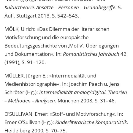
Kulturtheorie. Ansätze – Personen – Grundbegriffe
. 5.
Aufl. Stuttgart 2013, S. 542–543.
MÖLK, Ulrich: »Das Dilemma der literarischen
Motivforschung und die europäische
Bedeutungsgeschichte von ‚Motiv‘. Überlegungen
und Dokumentation«. In:
Romanistisches Jahrbuch
42
(1991), S. 91–120.
MÜLLER, Jürgen E.: »Intermedialität und
Medienhistoriographie«. In: Joachim Paech u. Jens
Schröter (Hg.):
Intermedialität analog/digital. Theorien
– Methoden – Analysen
. München 2008, S. 31–46.
O’SULLIVAN, Emer: »Stoff- und Motivforschung«. In:
Emer O’Sullivan (Hg.):
Kinderliterarische Komparatistik
.
Heidelberg 2000, S. 70–75.