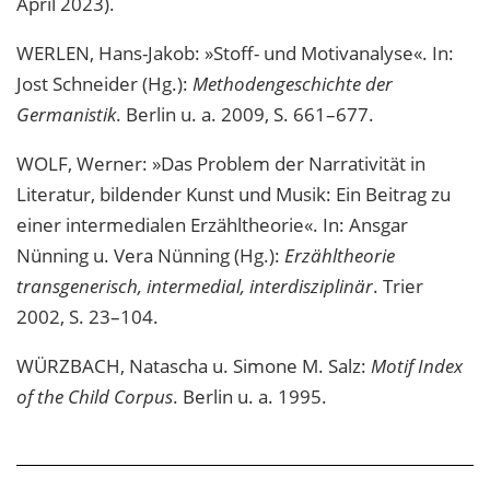
April 2023).
WERLEN, Hans-Jakob: »Stoff- und Motivanalyse«. In:
Jost Schneider (Hg.):
Methodengeschichte der
Germanistik
. Berlin u. a. 2009, S. 661–677.
WOLF, Werner: »Das Problem der Narrativität in
Literatur, bildender Kunst und Musik: Ein Beitrag zu
einer intermedialen Erzähltheorie«. In: Ansgar
Nünning u. Vera Nünning (Hg.):
Erzähltheorie
transgenerisch, intermedial, interdisziplinär
. Trier
2002, S. 23–104.
WÜRZBACH, Natascha u. Simone M. Salz:
Motif Index
of the Child Corpus
. Berlin u. a. 1995.