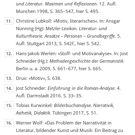
und Literatur. Maximen und Reflexionen.
12. Aufl.
München 1998, S. 365–547, hier S. 495.
Christine Lubkoll: »Motiv, literarisches«. In: Ansgar
11.
Nünning (Hg):
Metzler-Lexikon. Literatur- und
Kulturtheorie. Ansätze – Personen – Grundbegriffe
. 5.
Aufl. Stuttgart 2013, S. 542f., hier S. 542.
Hans-Jakob Werlen: »Stoff- und Motivanalyse«. In: Jost
12.
Schneider (Hg.):
Methodengeschichte
der Germanistik
.
Berlin u. a. 2009, S. 661–677, hier S. 665.
Drux: »Motiv«, S. 638.
13.
Jost Schneider
: Einführung in die Roman-Analyse
. 4.
14.
Aufl. Darmstadt 2016. S. 33–35.
Tobias Kurwinkel
: Bilderbuchanalyse. Narrativik,
15.
Ästhetik, Didaktik
. Tübingen 2017, S. 51.
Werner Wolf: »Das Problem der Narrativität in
16.
Literatur, bildender Kunst und Musik: Ein Beitrag zu