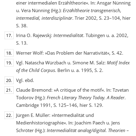
einer intermedialen Erzähltheorie«. In: Ansgar Nünning
u. Vera Nünning (Hg.):
Erzähltheorie transgenerisch,
intermedial, interdisziplinär
. Trier 2002, S. 23–104, hier
S. 38.
Irina O. Rajewskj:
Intermedialität
. Tübingen u. a. 2002,
17.
S. 13.
Werner Wolf: »Das Problem der Narrativität«, S. 42.
18.
Vgl. Natascha Würzbach u. Simone M. Salz:
Motif Index
19.
of the Child Corpus
. Berlin u. a. 1995, S. 2.
Vgl. ebd.
20.
Claude Bremond: »A critique of the motif«. In: Tzvetan
21.
Todorov (Hg.):
French Literary Theory Today. A Reader
.
Cambridge 1991, S. 125–146, hier S. 129.
Jürgen E. Müller: »Intermedialität und
22.
Medienhistoriographie«. In: Joachim Paech u. Jens
Schröter (Hg.):
Intermedialität analog/digital. Theorien –