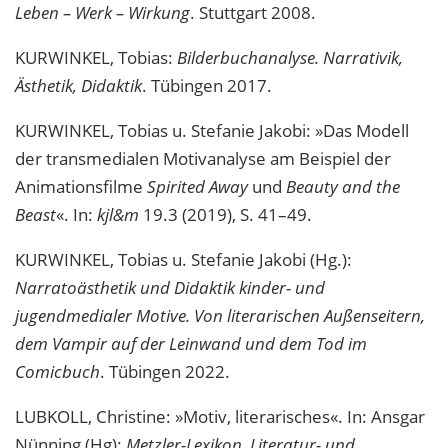
Leben – Werk – Wirkung
. Stuttgart 2008.
KURWINKEL, Tobias:
Bilderbuchanalyse. Narrativik,
Ästhetik, Didaktik
. Tübingen 2017.
KURWINKEL, Tobias u. Stefanie Jakobi: »Das Modell
der transmedialen Motivanalyse am Beispiel der
Animationsfilme
Spirited Away
und
Beauty and the
Beast
«. In:
kjl&m
19.3 (2019), S. 41–49.
KURWINKEL, Tobias u. Stefanie Jakobi (Hg.):
Narratoästhetik und Didaktik kinder- und
jugendmedialer Motive. Von literarischen Außenseitern,
dem Vampir auf der Leinwand und dem Tod im
Comicbuch
. Tübingen 2022.
LUBKOLL, Christine: »Motiv, literarisches«. In: Ansgar
Nünning (Hg):
Metzler-Lexikon. Literatur- und