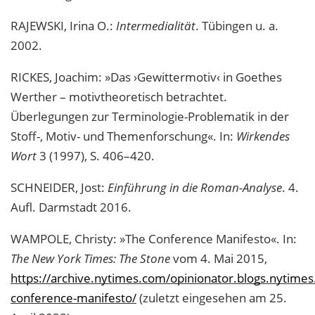
RAJEWSKI, Irina O.:
Intermedialität
. Tübingen u. a.
2002.
RICKES, Joachim: »Das ›Gewittermotiv‹ in Goethes
Werther – motivtheoretisch betrachtet.
Überlegungen zur Terminologie-Problematik in der
Stoff-, Motiv- und Themenforschung«. In:
Wirkendes
Wort
3 (1997), S. 406–420.
SCHNEIDER, Jost:
Einführung in die Roman-Analyse
. 4.
Aufl. Darmstadt 2016.
WAMPOLE, Christy: »The Conference Manifesto«. In:
The New York Times: The Stone
vom 4. Mai 2015,
https://archive.nytimes.com/opinionator.blogs.nytime
conference-manifesto/
(zuletzt eingesehen am 25.