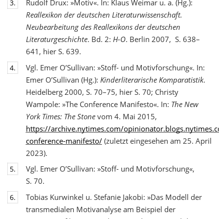
Rudolf Drux: »Motiv«. In: Klaus Weimar u. a. (Hg.):
3.
Reallexikon der deutschen Literaturwis
senschaft.
Neubearbeitung des Reallexikons der deutschen
Literaturgeschichte
. Bd. 2:
H-O
. Berlin 2007, S. 638–
641, hier S. 639.
Vgl. Emer O’Sullivan: »Stoff- und Motivforschung«. In:
4.
Emer O’Sullivan (Hg.):
Kinderliterarische Komparatistik
.
Heidelberg 2000, S. 70–75, hier S. 70; Christy
Wampole: »The Conference Manifesto«. In:
The New
York Times: The Stone
vom 4. Mai 2015,
https://archive.nytimes.com/opinionator.blogs.nytimes
conference-manifesto/
(zuletzt eingesehen am 25. April
2023).
Vgl. Emer O’Sullivan: »Stoff- und Motivforschung«,
5.
S. 70.
Tobias Kurwinkel u. Stefanie Jakobi: »Das Modell der
6.
transmedialen Motivanalyse am Beispiel der